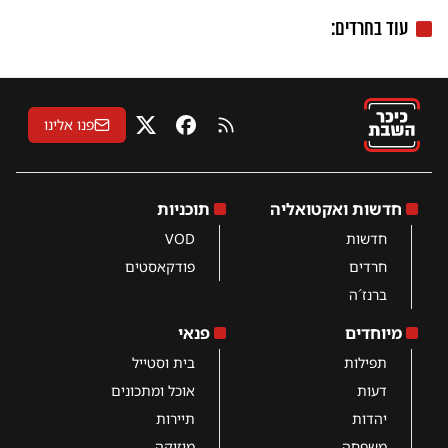
עוד בחרדים:
פנו אלינו
RSS
פייסבוק
X
חדשות ואקטואליה
תוכניות
חדשות
VOD
חרדים
פודקאסטים
ברנז´ה
מיוחדים
פנאי
תפילות
בית וסטייל
דעות
אוכל ומתכונים
יהדות
תיירות
משפחה
מוזיקה