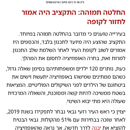
ת"ת אור דוד ביבנה
(
צילום: באדיבות המצלם
)
החלטה תמוהה: התקציב היה אמור
לחזור לקופה
בעירייה טוענים כי מדובר בהחלטה תמוהה במיוחד.
התקציב שהוצע היה מיועד לתכנון בלבד, והכספים היו
אמורים לשוב לקופת העיר לאחר השלמת שלב התכנון.
למרות זאת, בחרה האופוזיציה לחסום את המהלך.
כעת, נותרים 120 ילדים ומשפחותיהם בסימן שאלה גדול,
כשהם ממתינים שמישהו באופוזיציה יתעשת וישים את
ביטחונם של הילדים לפני השיקולים הפוליטיים. המציאות
בשטח ממשיכה להיות קשה ומסוכנת, והשאלה המרכזית
שעולה היא מתי יבוא השינוי.
יצוין כי ראש העיר רועי גבאי נבחר לתפקידו בשנת 2019,
לאחר שזכה בבחירות עם 51% מהקולות. גבאי הבטיח
להוציא את
יבנה
לדרך חדשה, אך נראה שהאופוזיציה