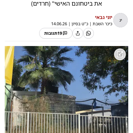
את ביטחונם האישי" (חרדים)
יוני גבאי
יג
כיכר השבת
|
כ"ט בסיון
|
14.06.26
19
תגובות