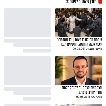
תוכן שאסור לפספס:
שמחה מהולה בדמעות | נכד האדמו"ר
נישא לכלה היתומה, החסידים חגגו
חיים רוזנבוים
|
09.08.26
הרב משה סגל מונה למנהל תלמוד
תורה 'חורב' ברמת גן
חזקי שטרן
|
09.08.26