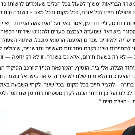
משרד הבריאות ימשיך לפעול בכל הכלים שעומדים לרשותו כדי
 ומצילת חיים לכל אזרח, בכל מקום ובכל מצב – בשגרה ובחירו
ת רודרמן, ג'יי רודרמן, אמר באירוע: "המרפאה הניידת היא יו
סוגה בישראל, שנועדה לצמצם פערים ולהנגיש שירותי רפואה מ
ריפריה ולאזורים שבהם המענה הרפואי מוגבל. שיתוף הפעולה
י למחויבות שלנו לקדם פתרונות מעשיים וחדשניים, שיכולים 
ת — לא רק בשעת חירום, אלא גם בשגרה. זו לא רק יוזמה — זו 
יחוד הצלה, אלי ביר, הוסיף: "המרפאה הניידת ורכב הפיקוד ה
ההיערכות הלאומית שלנו לשיפור הרפואה בישראל בשגרה וב
רורה – להציל חיים בכל מקום, בכל שעה. לקחי השבעה באוק
לכולנו ועל כן תודתי הכנה לקרן משפחת רודרמן שנרתמה למ
– הצלת חיים."