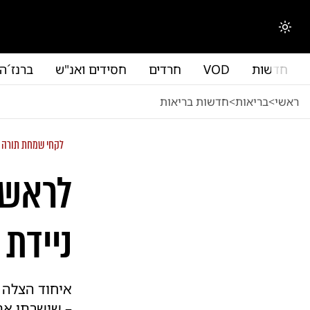
לג לתוכן הראשי
החלפת מצב תצוגה
חדשות
VOD
חרדים
חסידים ואנ"ש
ברנז´ה
ראשי
<
בריאות
<
חדשות בריאות
לקחי שמחת תורה
לראשו
ניידת 
איחוד הצלה 
– שישרתו את 