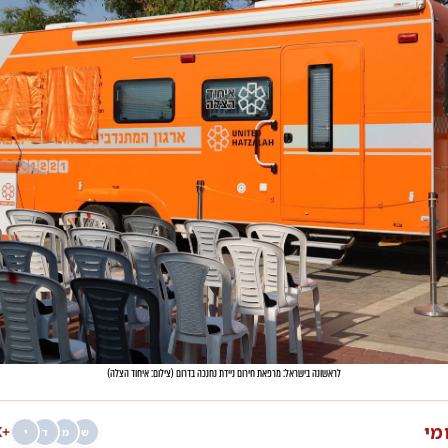
לראשונה בישראל: מרפאת חירום ניידת נחנכה בדרום
(
צילום: איחוד הצלה
)
מי
+68K
ש
מ
ד
י