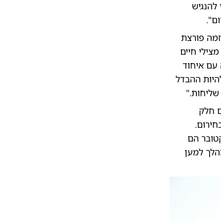
 להנגיש
ם".
זמה פורצת
צילי חיים
 עם איחוד
להיות ההבדל
שליחות."
ם חלק
חירום.
טובר הם
הלך למען