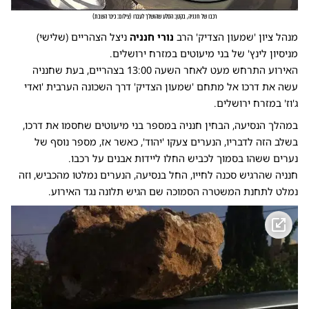
רכבו של חנניה, בקטן: הסלע שהושלך לעברו
(
צילום: כיכר השבת
)
מנהל ציון 'שמעון הצדיק' הרב
נורי חנניה
ניצל הצהריים (שלישי)
מניסיון לינץ' של בני מיעוטים במזרח ירושלים.
האירוע התרחש מעט לאחר השעה 13:00 בצהריים, בעת שחנניה
עשה את דרכו אל מתחם 'שמעון הצדיק' דרך השכונה הערבית 'ואדי
ג'וז' במזרח ירושלים.
במהלך הנסיעה, הבחין חנניה במספר בני מיעוטים שחסמו את דרכו,
בשלב הזה לדבריו, הנערים צעקו 'יהוד', כאשר אז, מספר נוסף של
נערים ששהו בסמוך לכביש החלו ליידות אבנים על רכבו.
חנניה שהרגיש סכנה לחייו, החל בנסיעה, הנערים נמלטו מהכביש, וזה
נמלט לתחנת המשטרה הסמוכה שם הגיש תלונה נגד האירוע.