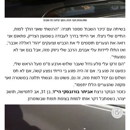
הסלע שנזרק לעבר חנניה, הבוקר
(
צילום: כיכר השבת
)
בשיחה עם 'כיכר השבת' מספר חנניה: "הרגשתי שאני הולך למות,
החיים שלי ניצלו. אני הייתי בדרך לעבודה בשמעון הצדיק, פתאום אני
רואה את הנערים חוסמים לי את הכביש וצועקים 'יהוד' ו'אללה אכבר',
ואז החלו ליידות עלי אבנים, הרכב שלי ניזוק מזה, אבל בנס אני לא
נפגעתי".
"הם זרקו עלי סלע גדול שעבר שלוש-ארבע ס"מ מעל הראש שלי,
כמעט זה פגע בי. אם זה היה פוגע בי הייתי נפצע קשה, אם לא חס
ושלום גם יכול למות מזה, זה נס, פשוט נס. הגשתי תלונה במשטרה ואני
מקווה שהנערים הללו יתפסו".
כזכור הבוקר נרצח
אביתר בורובסקי הי"ד
, בן 31, אב לחמישה, תושב
יצהר, כשמחבל דקר אותו למוות בצומת תפוח שבשומרון.