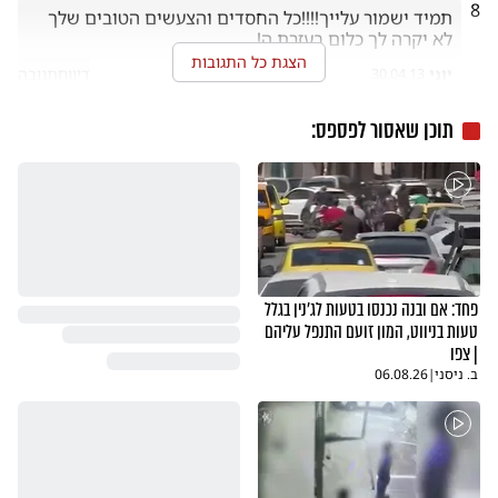
8
תמיד ישמור עלייך!!!!כל החסדים והצעשים הטובים שלך 
לא יקרה לך כלום בעזרת ה!
הצגת כל התגובות
יוני
דיווח
תגובה
30.04.13
7
תוכן שאסור לפספס:
אוהבים אותך בלי סוףףףףףףףףף
נני
דיווח
תגובה
30.04.13
פחד: אם ובנה נכנסו בטעות לג'נין בגלל
טעות בניווט, המון זועם התנפל עליהם
| צפו
ב. ניסני
|
06.08.26