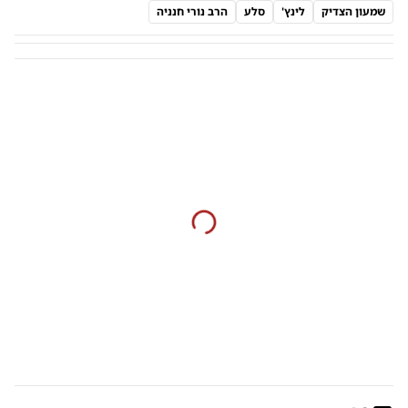
שמעון הצדיק
לינץ'
סלע
הרב נורי חנניה