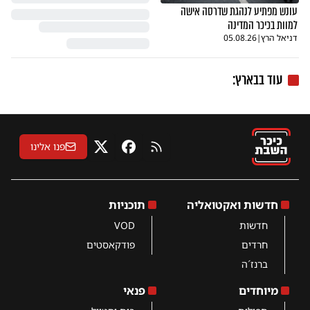
עונש מפתיע לנהגת שדרסה אישה
למוות בכיכר המדינה
דניאל הרץ
|
05.08.26
עוד בבארץ:
פנו אלינו
RSS
פייסבוק
X
חדשות ואקטואליה
תוכניות
חדשות
VOD
חרדים
פודקאסטים
ברנז´ה
מיוחדים
פנאי