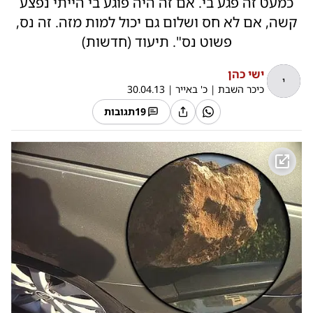
כמעט זה פגע בי. אם זה היה פוגע בי הייתי נפצע
קשה, אם לא חס ושלום גם יכול למות מזה. זה נס,
פשוט נס". תיעוד (חדשות)
ישי כהן
י
כיכר השבת
|
כ' באייר
|
30.04.13
19
תגובות