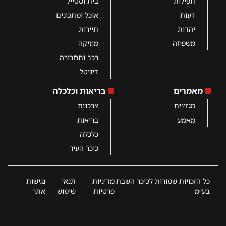
תפילות
בית וסטייל
דעות
אוכל ומתכונים
יהדות
תיירות
משפחה
מוזיקה
רכב ותחבורה
דיגיטל
מאמרים
בריאות וכלכלה
מגזינים
צרכנות
מאמע
בריאות
כלכלה
כיכר העיר
כל הזכויות שמורות לכיכר השבת
מדיניות
תנאי
נגישות
בע״מ
פרטיות
שימוש
אתר