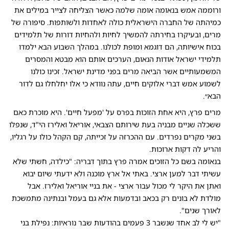
ורוממה אמש בנאומה אומה שלמה כאשר הצליחה לצייר במילים את
כמיהתה של החברה הישראלית כולה לאחדות ולשותפות. סיפורה של
מרים, ובעיקרו בחירתה להמשיך לחיות ולהחיות דורות של תלמידים
בכוח אישיותה, הם דוגמא ומופת לכולנו. במהלך השבוע הבא ילמדו
תלמידי ישראל אודות הנאום, הערכים אותם הוא מבטא והמסרים
המשמעותיים אשר הביאה מרים בפני מדינת ישראל. זכינו כולנו
לשמוע אמש דברי אלוקים חיים, עתה נוודא כי אלו יחלחלו גם לדור
הבא״.
מרים פרץ, היא אחת הזוכות בפרס על 'מפעל חיים'. היא מוכרת כאם
ששכלה שניים מבניה בעת שירותם הצבאי, אוריאל ואלירז הי"ד, שנפלו
בשני מקרים נפרדים. עם ההכרזה על זכייתה, קם הקהל כולו על רגליו,
והריע לה דקות ארוכות.
בנאומה בשם כל הזוכים אמרה פרץ בתוך דבריה: "כילדה, חשתי שלא
עשיתי דבר למען ארצי. באתי אל ארץ מוכנה ולא ידעתי שיום יבוא
ואתן את היקר לי מכול עבור ארצי - את בניי אוריאל ואלירז. אבל
מולדת לא בונים רק בכאב ובדמעות אלא גם בעמל ובנתינה מתמשכת
לאורך שנים".
"יש לי לב אחד שנשבר 3 פעמים בהודעות שבר נוראיות: נפילת בני