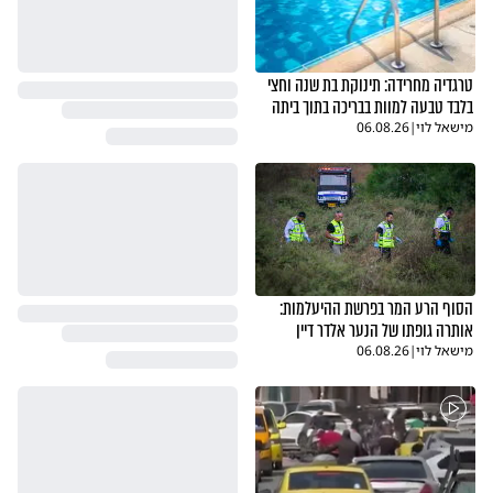
(נשלח באמצעות כיכר השבת בסלולרי)
טרגדיה מחרידה: תינוקת בת שנה וחצי
אור
דיווח
תגובה
21.04.18
בלבד טבעה למוות בבריכה בתוך ביתה
מישאל לוי
|
06.08.26
הסוף הרע המר בפרשת ההיעלמות:
אותרה גופתו של הנער אלדר דיין
מישאל לוי
|
06.08.26