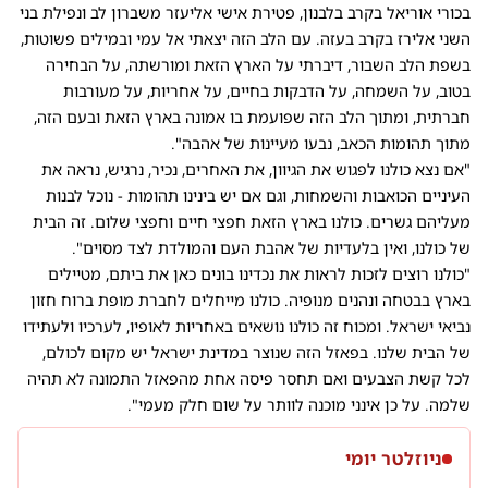
בכורי אוריאל בקרב בלבנון, פטירת אישי אליעזר משברון לב ונפילת בני
השני אלירז בקרב בעזה. עם הלב הזה יצאתי אל עמי ובמילים פשוטות,
בשפת הלב השבור, דיברתי על הארץ הזאת ומורשתה, על הבחירה
בטוב, על השמחה, על הדבקות בחיים, על אחריות, על מעורבות
חברתית, ומתוך הלב הזה שפועמת בו אמונה בארץ הזאת ובעם הזה,
מתוך תהומות הכאב, נבעו מעיינות של אהבה".
"אם נצא כולנו לפגוש את הגיוון, את האחרים, נכיר, נרגיש, נראה את
העיניים הכואבות והשמחות, וגם אם יש בינינו תהומות - נוכל לבנות
מעליהם גשרים. כולנו בארץ הזאת חפצי חיים וחפצי שלום. זה הבית
של כולנו, ואין בלעדיות של אהבת העם והמולדת לצד מסוים".
"כולנו רוצים לזכות לראות את נכדינו בונים כאן את ביתם, מטיילים
בארץ בבטחה ונהנים מנופיה. כולנו מייחלים לחברת מופת ברוח חזון
נביאי ישראל. ומכוח זה כולנו נושאים באחריות לאופיו, לערכיו ולעתידו
של הבית שלנו. בפאזל הזה שנוצר במדינת ישראל יש מקום לכולם,
לכל קשת הצבעים ואם תחסר פיסה אחת מהפאזל התמונה לא תהיה
שלמה. על כן אינני מוכנה לוותר על שום חלק מעמי".
ניוזלטר יומי