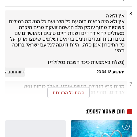
8
אין ולא היה כנאום הזה עם כל הלב ועם כל הנשמה במילים 
פשוטות מתוך עומק הלב הנשמה זועקת מרים היקרה 
מאחלים לך אורך י ים ושנות חיים טובים ומאושרים עם 
בנים ובנות ונכדים ונינים בריאים ושלמים שיפצו אותך על 
כל החיסרון אמן סלה.  היית דוגמה לכל עם ישראל ברוכה 
(נשלח באמצעות כיכר השבת בסלולרי)
יהושע
דיווח
תגובה
20.04.18
7
מרים פרץ הגדולה. ריגשת אותנו. יש לך כוחות נפש 
הצגת כל התגובות
(נשלח באמצעות כיכר השבת בסלולרי)
תוכן שאסור לפספס:
שייע
דיווח
תגובה
20.04.18
6
אישה חזקה עם אהבת ישראל אדירהההה   אני אוהבת 
אותך מירים את יחודית בספרך נתת לנו הרבה הרבה הרבה 