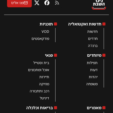
פנו אלינו
RSS
פייסבוק
X
חדשות ואקטואליה
תוכניות
חדשות
VOD
חרדים
פודקאסטים
ברנז´ה
מיוחדים
פנאי
תפילות
בית וסטייל
דעות
אוכל ומתכונים
יהדות
תיירות
משפחה
מוזיקה
רכב ותחבורה
דיגיטל
מאמרים
בריאות וכלכלה