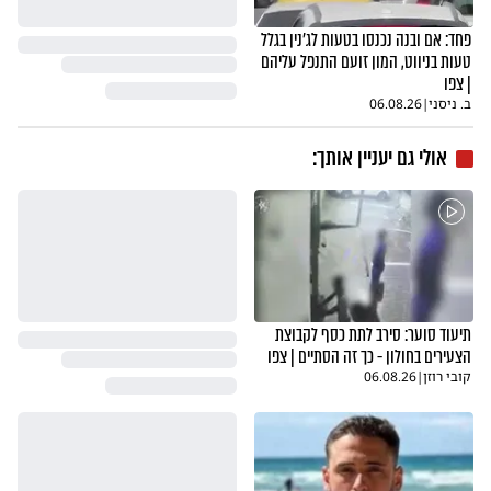
פחד: אם ובנה נכנסו בטעות לג'נין בגלל
טעות בניווט, המון זועם התנפל עליהם
| צפו
ב. ניסני
|
06.08.26
אולי גם יעניין אותך:
תיעוד סוער: סירב לתת כסף לקבוצת
הצעירים בחולון - כך זה הסתיים | צפו
קובי רוזן
|
06.08.26