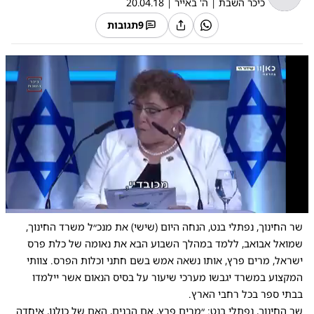
כיכר השבת
|
ה' באייר
|
20.04.18
9
תגובות
0:00
/
1:41
10
10
שר החינוך, נפתלי בנט, הנחה היום (שישי) את מנכ״ל משרד החינוך,
שמואל אבואב, ללמד במהלך השבוע הבא את נאומה של כלת פרס
ישראל, מרים פרץ, אותו נשאה אמש בשם חתני וכלות הפרס. צוותי
המקצוע במשרד יגבשו מערכי שיעור על בסיס הנאום אשר יילמדו
בבתי ספר בכל רחבי הארץ.
שר החינוך, נפתלי בנט: ״מרים פרץ, אם הבנים, האם של כולנו, איחדה