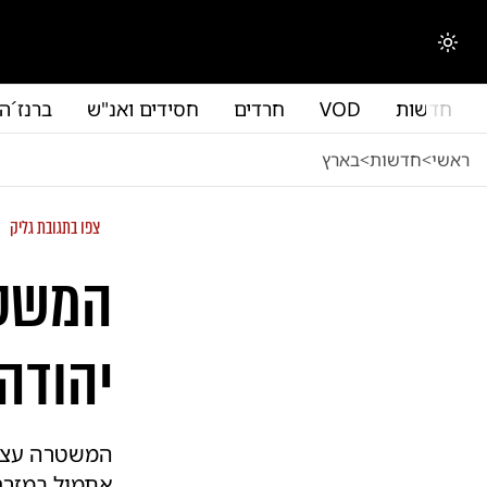
לג לתוכן הראשי
החלפת מצב תצוגה
חדשות
VOD
חרדים
חסידים ואנ"ש
ברנז´ה
ראשי
<
חדשות
<
בארץ
צפו בתגובת גליק
המשטר
יהודה 
המשטרה עצרה
אתמול במזרח