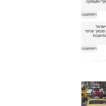
הבנאדם נראה מובטל! "הובלתי תפילה המונית בהשתתפות סינים ואפרו אמריקנים"=תעסוקה 
דיווח
תגובה
הצביעות של סאטמר (מהר״א). כשנפגש האד׳ מויז׳ניץ עם רה״מ נתניהו למען כלל ישראל 
השמיעו בחסידות האנטי ציונית מחאה נמרצת, אבל כשמדובר באינטרס אישי של סכסוך פנימי 
בקהילה בב״ב שוכרים את עו״ד בן גביר ציוני הלוחם למען עקרונות הלאומיות וההתישבות 
דיווח
תגובה
המקרה של הנער בעל הצרכים המיוחדים שמת ראוי לכל גינוי אפשרי למרות שלאור המצב 
הביטחוני הכל רגיש ונפיץ וכל תנועה חשודה של ערבי באזור מדליקה נורות אדומות בקרב 
השוטרים או החילים העומדים על המשמר אבל מה לא מובן שכל ערבי באזור מזרח ירושלים 
דיווח
תגובה