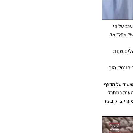
10
1
רב על פי
של איאד אל
לים שנות
הגומל, הנס
צעיר על הרצף
טעות כמחבל.
שערי צדק בעיר