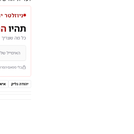
ניוזלטר יו
תהיו
הר
כל מה שצריך 
בלי ספאם
הסרה
יהודה גליק
איא