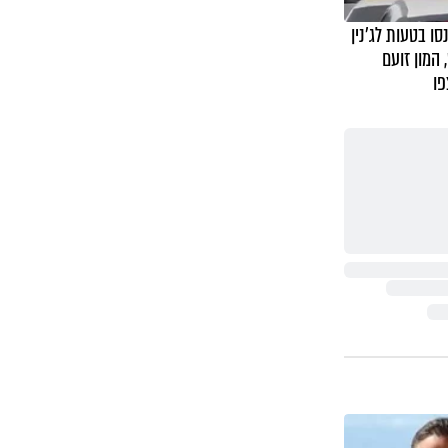
סו בטעות לג'נין
 המון זועם
פו