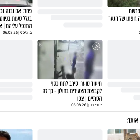
פרשת
פחד: אם ובנה נכנ
 גופתו של הנער
בגלל טעות בניווט,
התנפל עליהם | צ
ב. ניסני
|
06.08.26
תיעוד סוער: סירב לתת כסף
לקבוצת הצעירים בחולון - כך זה
הסתיים | צפו
קובי רוזן
|
06.08.26
 אותך: