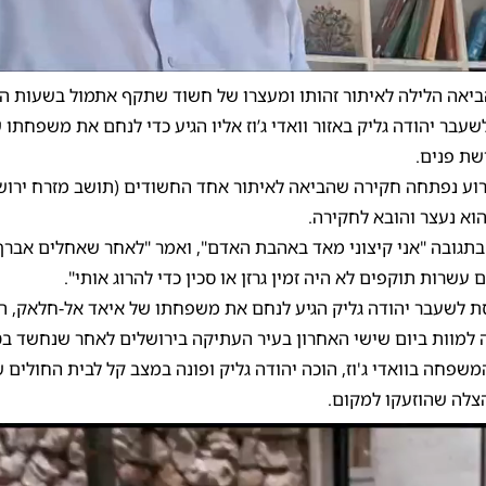
0:00
/
2:06
0
יאה הלילה לאיתור זהותו ומעצרו של חשוד שתקף אתמול בשעות הע
בר יהודה גליק באזור וואדי ג’וז אליו הגיע כדי לנחם את משפחתו 
שת פנים.
וע נפתחה חקירה שהביאה לאיתור אחד החשודים (תושב מזרח ירוש
בתגובה "אני קיצוני מאד באהבת האדם", ואמר "לאחר שאחלים אברך 
עשרות תוקפים לא היה זמין גרזן או סכין כדי להרוג אותי".
סת לשעבר יהודה גליק הגיע לנחם את משפחתו של איאד אל-חלאק, ה
 למוות ביום שישי האחרון בעיר העתיקה בירושלים לאחר שנחשד ב
שפחה בוואדי ג'וז, הוכה יהודה גליק ופונה במצב קל לבית החולים 
הצלה שהוזעקו למקום.