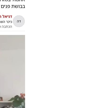
בבושת פנים 
דניאל ה
דה
כיכר הש
הכתבה פ