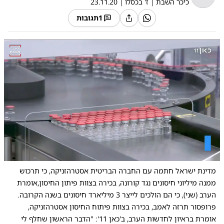
כיכר השבת
|
ז' בכסלו
|
23.11.20
1
תגובות
0:00
/
2:57
10
10
מדינת ישראל חתמה
עם החברה הבריטית אסטרהזניקה, כי תרכוש
ממנה מיליוני חיסונים נגד קורונה, בכירה בצוות פיתון החיסון,אומרת
הערב (שני), כי הם הולכים לייצר 3 מיליארד חיסונים בשנה הקרובה.
פרופסור תרזה לאמב, בכירה בצוות פיתוח החיסון אסטרהזניקה,
אומרת בראיון לחדשות הערב, ב'כאן 11': "הדבר הראשון שחלף לי