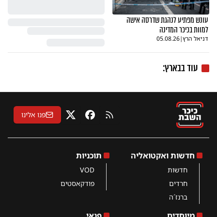
עונש מפתיע לנהגת שדרסה אישה
למוות בכיכר המדינה
דניאל הרץ
|
05.08.26
עוד בבארץ:
פנו אלינו
RSS
פייסבוק
X
חדשות ואקטואליה
תוכניות
חדשות
VOD
חרדים
פודקאסטים
ברנז´ה
מיוחדים
פנאי