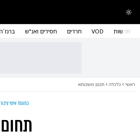
החלפת מצב תצוגה
חדשות
VOD
חרדים
חסידים ואנ"ש
ברנז´ה
ראשי
כלכלה
תכנון משכנתא
במעמד אישי ציבור
תחום 