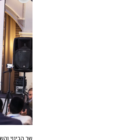
שר הבינוי והש