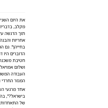
את היום השני
מקלב, בדבריו
תוך הדגשה על 
אחריות והבנה
בחייהן". גם ה
הדוברים היו ד
חטיבת משכנתא
ושלום אמויאל
העבודה המשות
המגזר החרדי ו
אחד מרגעי הש
בישראל?", בהש
של התאחדות ה