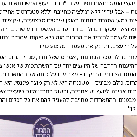
 יועצי המשכנתאות נופר יעקב: "תחום ייעוץ המשכנתאות עב
ת – אבל עדיין ללא רגולציה מחייבת וללא סטנדרטים אחידי
ות למען אסדרת התחום באופן שיבטיח מקצועיות, שקיפות ו
תא היא העסקה הגדולה ביותר שרוב המשפחות עושות בחייהן
ות לעצמה להותיר את התחום הזה ללא פיקוח. אסדרה נכונה
ל היועצים, ותחזק את מעמד המקצוע כולו."
לחה גדולה מכל הבחינות", אמר מישאל חדד, מנהל תחום המג
היענות הרחבה של היועצים יחד עם ההשתתפות של אנשי ציב
המגזר הציבורי והבנקים – מצביעים על כוחה של ההתאחדות 
ום. כולם מבינים – משכנתה היא לא רק מוצר פיננסי, היא ה
ת אדירה. ליועץ יש אחריות, והשוק החרדי זקוק ליועצים איכ
 מבפנים. ההתאחדות מחויבת להעניק להם את כל הכלים והה
כך".