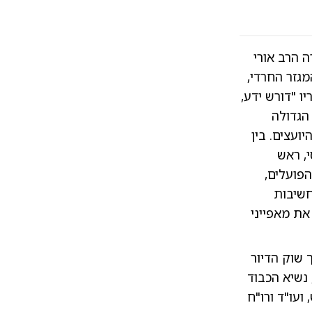
 הרב אורי
גזר החרדי,
 "דורש ידע,
הגדולה
ועצים. בין
י, ראש
פועלים,
חשיבות
את מאפייני
 שוק הדיור
 נשיא הכבוד
עו"ד ורו"ח