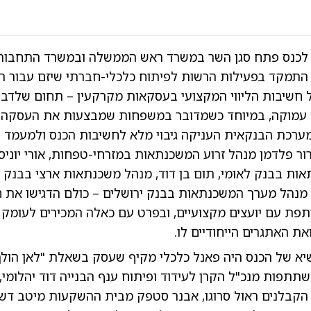
 לכנס פתח סגן השר במשרד ראש הממשלה ובמשרד התחבורה
 התמקד בפעילות הרשות לפיתוח כלכלי-חברתי שיזם עבור המ
חשיבות הליווי המקצועי בעסקאות מקרקעין – תחום שלדבריו
 עמוקה, במיוחד כשמדובר במשפחות שמבצעות את העסקה 
מערכת הבנקאית העניקה גיבוי מלא לחשיבות הכנס ולמעמד הי
רור פלדמן מנהל זרוע המשכנתאות במזרחי-טפחות, אורי יוניס
ות בבנק לאומי, תום בן דוד, מנהל משכנתאות ארצי בבנק ה
 מנהל מערך המשכנתאות בבנק ירושלים – כולם הדגישו את 
פת עם יועצים מקצועיים, ובפרט עם כאלה המכירים לעומק 
את האתגרים הייחודיים לו.
יא של הכנס היה פאנל כלכלי מקיף שעסק בשאלת "לאן הולך
תתפות מנכ"ל הקרן לעידוד ופיתוח ענף הבנייה דוד יהלומי,
קבלנים ראול סרוגו, אבנר סטפק מבית ההשקעות מיטב דש, ו