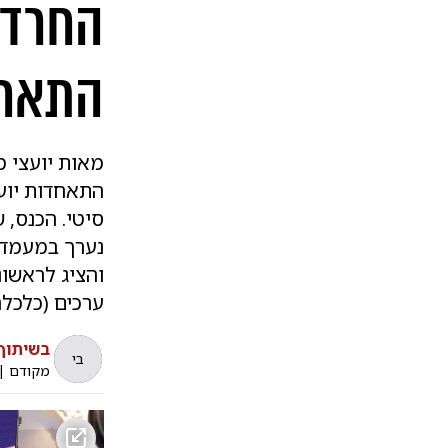
החרדי
התאחד
מאות יועצי 
התאחדות יוע
סיטי. הכנס,
נערך במעמד א
והציג לראשו
ערכים (כלכלה
בשיתוף
בי
מקודם
|