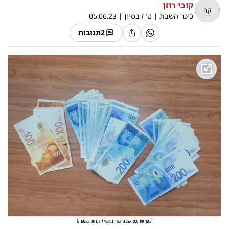
קובי רוזן
קר
כיכר השבת
|
ט"ז בסיון
|
05.06.23
2
תגובות
הכסף שנתפס אצל החשוד בעוקץ
(
דוברות המשטרה
)