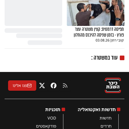
תפיסה דרמטית: קצין משטרה עצר
פורץ - בזמן שניסה להיכנס מהחלון
קובי רוזן
|
03.08.26
עוד במשטרה :
פנו אלינו
RSS
פייסבוק
X
חדשות ואקטואליה
תוכניות
חדשות
VOD
חרדים
פודקאסטים