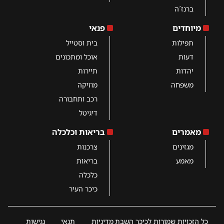
ברנז´ה
מיוחדים
פנאי
תפילות
בית וסטייל
דעות
אוכל ומתכונים
יהדות
תיירות
משפחה
מוזיקה
רכב ותחבורה
דיגיטל
מאמרים
בריאות וכלכלה
מגזינים
צרכנות
מאמע
בריאות
כלכלה
כיכר העיר
כל הזכויות שמורות לכיכר השבת
מדיניות
תנאי
נגישות