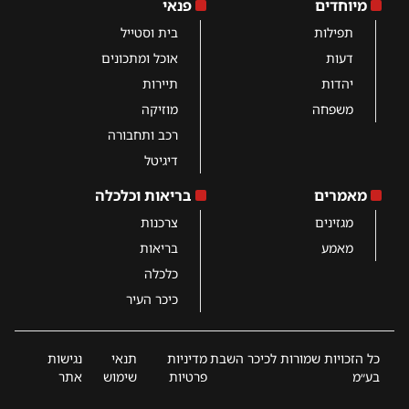
מיוחדים
פנאי
תפילות
בית וסטייל
דעות
אוכל ומתכונים
יהדות
תיירות
משפחה
מוזיקה
רכב ותחבורה
דיגיטל
מאמרים
בריאות וכלכלה
מגזינים
צרכנות
מאמע
בריאות
כלכלה
כיכר העיר
כל הזכויות שמורות לכיכר השבת
מדיניות
תנאי
נגישות
בע״מ
פרטיות
שימוש
אתר