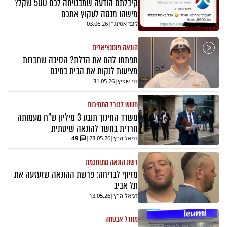
קיבלתם הודעה שמבטיחה לכם 500 שקל?
מישהו מנסה לעקוץ אתכם
קובי אטינגר
|
03.06.26
הונאה פוטנציאלית
תפתחו להם את הדלת? הסיבה שחברות
מציעות לנקות את הבית בחינם
דני שפיץ
|
31.05.26
חשש לגורל התמיכות
משרד החינוך תובע 3 מיליון ש"ח מעמותה
חרדית בחשד להונאה שיטתית
דניאל הרץ
|
23.05.26
|
49
רשת הונאה מתוחכמת
מזיוף לבריחה: פרשת ההונאה שזעזעה את
תל אביב
דניאל הרץ
|
13.05.26
מחדל אבטחה