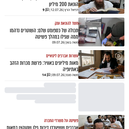
הונאת 200 מיליון
דניאל הרץ
|
12.07.26
|
9
חשד להונאת ענק
תכולה של כספומט שלם: השוטרים נדהמו
ממה שגילו במהלך פשיטה
משה בשן
|
09.07.26
עשרות אברכים ליטאיים
מאות מיליונים באוויר: פרשת מכרות הזהב
באתיופיה
משה מנס
|
09.07.26
|
14
פשיטה על משרדי החברה
אברכים ששיעבדו דירות גילו שנעקצו במאות