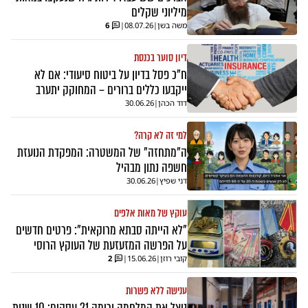
מיליוני שקלים
משה בשן
|
08.07.26
|
6
דיון סוער בכנסת
ח"כ פסל בדיון על ביטוח סיעודי: אם לא
ייקבעו כללים ברורים – המחוקק יתערב
דוד הכהן
|
30.06.26
למי זה לא קרה?
ה"מתחזה" של המשטרה: המפקדת הנועזת
חשפה נתון מבהיל
דני שפיץ
|
30.06.26
עוקץ של מאות אלפים
"לא הייתה סבתא מרוקאית": פרטים חדשים
על הפרשה המזעזעת של העוקץ הרוסי
קובי רוזן
|
15.06.26
|
2
ענישה ללא פשרות
ניצל את המלחמה ורימה 21 עסקים: 10 שנות