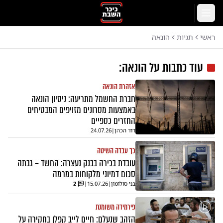
לג לתוכן הראשי
תפריט
ראשי
תגיות
הונאה
עוד כתבות על
הונאה
:
אזהרת הונאה
חברת החשמל מתריעה: ניסיון הונאה
באמצעות מסרונים מזויפים המבטיחים
החזרים כספיים
דוד הכהן
|
24.07.26
כך עבדה השיטה
עובדת בכירה בבנק נעצרה: החשד – גבתה
סכום דמיוני מלקוחות במרמה
בני סולומון
|
15.07.26
|
2
פירמידה משומנת
הזהב שנעלם: חיים לייב קפלן בחקירה על