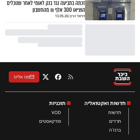
זכתה בתביעה נגד בנק לאומי לאחר שנוכלים
הוציאו 300 אלף ₪ מהחשבון
דניאל הרץ
|
13.05.26
פנו אלינו
RSS
פייסבוק
X
חדשות ואקטואליה
תוכניות
חדשות
VOD
חרדים
פודקאסטים
ברנז´ה