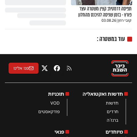
תפיסה דרמטית: קצין משטרה עצר
פורץ - בזמן שניסה להיכנס מהחלון
קובי רוזן
|
03.08.26
עוד במשטרה :
פנו אלינו
RSS
פייסבוק
X
חדשות ואקטואליה
תוכניות
חדשות
VOD
חרדים
פודקאסטים
ברנז´ה
מיוחדים
פנאי