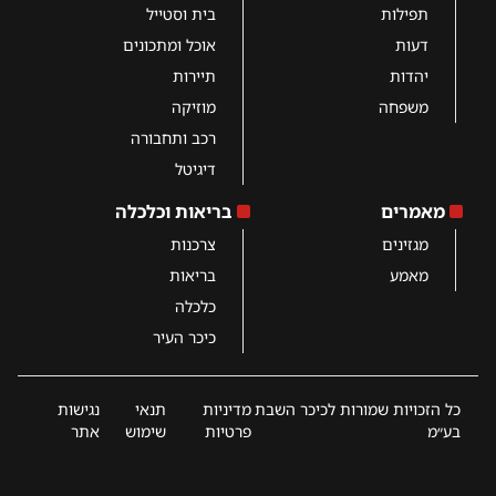
תפילות
בית וסטייל
דעות
אוכל ומתכונים
יהדות
תיירות
משפחה
מוזיקה
רכב ותחבורה
דיגיטל
מאמרים
בריאות וכלכלה
מגזינים
צרכנות
מאמע
בריאות
כלכלה
כיכר העיר
כל הזכויות שמורות לכיכר השבת
מדיניות
תנאי
נגישות
בע״מ
פרטיות
שימוש
אתר