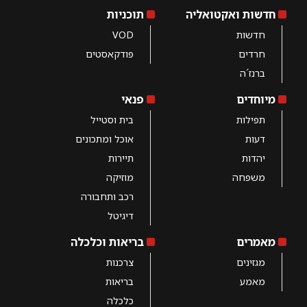
חדשות ואקטואליה
תוכניות
חדשות
VOD
חרדים
פודקאסטים
ברנז´ה
מיוחדים
פנאי
תפילות
בית וסטייל
דעות
אוכל ומתכונים
יהדות
תיירות
משפחה
מוזיקה
רכב ותחבורה
דיגיטל
מאמרים
בריאות וכלכלה
מגזינים
צרכנות
מאמע
בריאות
כלכלה