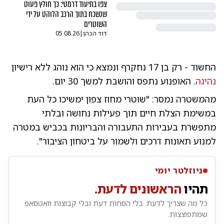
צפו בתיעוד דרמטי: כך חולץ פעוט
שנשכח בתוך הרכב הלוהט על ידי
השוטרים
דוד הכהן
|
05.08.26
החשוד - רק בן 17 נחקרף ונמצא כי הוא נוהג ללא רישיון
נהיגה
. האופנוע נתפס והושבת למשך 30 יום.
מהמשטרה נמסר: "שוטרי מחוז צפון ימשיכו כל העת
במשימת הצלת חיים תוך פעילות נחושה ובלתי
מתפשרת בעבירות התעבורה והבריונות בכביש במטרה
למנוע תאונות דרכים ולשמור על ביטחון הציבור".
ניוזלטר יומי
תהיו
הראשונים לדעת.
כל מה שצריך לדעת. בלי הסחות דעת ובלי קבוצות וואטסאפ
שמתפוצצות.