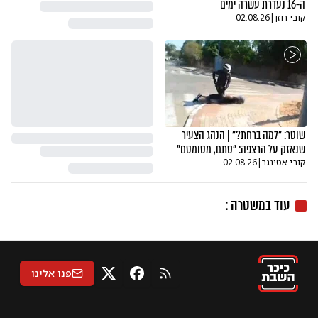
ה-16 נעדרת עשרה ימים
קובי רוזן
|
02.08.26
שוטר: "למה ברחת?" | הנהג הצעיר
שנאזק על הרצפה: "סתם, מטומטם"
קובי אטינגר
|
02.08.26
עוד ב
משטרה
:
פנו אלינו
RSS
X
פייסבוק