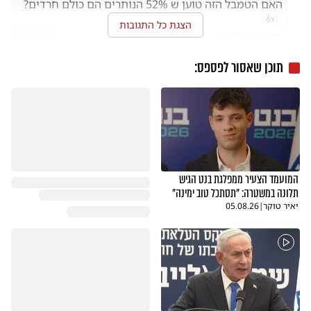
האם הטמבל הזה טוען ש 52% הנותרים הם כולם חרדים?

👍
2
הצגת כל התגובות
יהושע
דיווח
תגובה
19.05.26
בול
תוכן שאסור לפספס:
מדוייק
דיווח
תגובה
19.05.26
וואי חזק
יוסי
דיווח
תגובה
19.05.26
2
המועמד הצעיר ממפלגת בנט הגיש
תלונה במשטרה: "תסתכל טוב ימינה"
חסר בושה 
יאיר טוקר
|
05.08.26
עז פנים
דיווח
תגובה
19.05.26