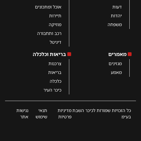
דעות
אוכל ומתכונים
יהדות
תיירות
משפחה
מוזיקה
רכב ותחבורה
דיגיטל
מאמרים
בריאות וכלכלה
מגזינים
צרכנות
מאמע
בריאות
כלכלה
כיכר העיר
כל הזכויות שמורות לכיכר השבת
מדיניות
תנאי
נגישות
בע״מ
פרטיות
שימוש
אתר