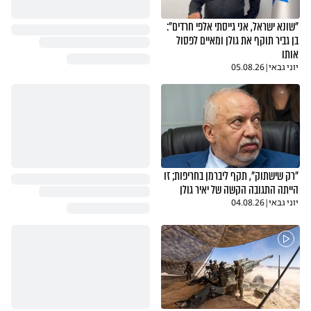
"שונא ישראל, אני גייסתי אלפי חרדים":
בן גביר תוקף את גולן ומאיים לפסול
אותו
יוני גבאי
|
05.08.26
"רק שישתוק", תקף ליברמן בחריפות; זו
הייתה התגובה הקשה של יאיר גולן
יוני גבאי
|
04.08.26