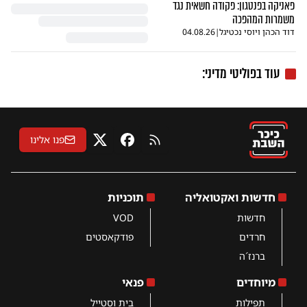
פאניקה בפנטגון: פקודה חשאית נגד
משמרות המהפכה
דוד הכהן ויוסי נכטיגל
|
04.08.26
עוד בפוליטי מדיני:
פנו אלינו
RSS
פייסבוק
X
חדשות ואקטואליה
תוכניות
חדשות
VOD
חרדים
פודקאסטים
ברנז´ה
מיוחדים
פנאי
תפילות
בית וסטייל