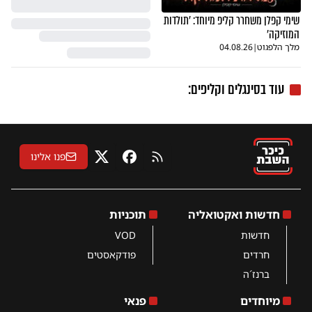
שימי קפלן משחרר קליפ מיוחד: 'תולדות
המוזיקה'
מלך הלפגוט
|
04.08.26
עוד בסינגלים וקליפים:
פנו אלינו
RSS
פייסבוק
X
חדשות ואקטואליה
תוכניות
חדשות
VOD
חרדים
פודקאסטים
ברנז´ה
מיוחדים
פנאי