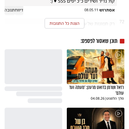
קול נדיר ושירים כ''כ יפים 555 ♥ (:
אסתרוש
דיווח
תגובה
08.05.11
72
רק תמונות של עצמו. בושה וחרפה
הצגת כל התגובות
גלית
דיווח
תגובה
08.05.11
תוכן שאסור לפספס:
רזאל ושרמן בדואט מרענן: 'מעתה ועד
עולם'
מלך הלפגוט
|
04.08.26