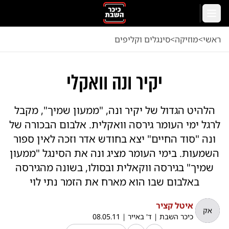
לג לתוכן הראשי
תפריט
ראשי
<
מוזיקה
<
סינגלים וקליפים
יקיר ונה וואקלי
הלהיט הגדול של יקיר ונה, "ממעון שמיך", מקבל
לרגל ימי העומר גירסה וואקלית. אלבום הבכורה של
ונה "סוד החיים" יצא בחודש אדר וזכה לאין ספור
השמעות. בימי העומר מציג ונה את הסינגל "ממעון
שמיך" בגירסה ווקאלית ובסולו, בשונה מהגירסה
באלבום שבו הוא מארח את הזמר נתי לוי
איטל קציר
אק
כיכר השבת
|
ד' באייר
|
08.05.11