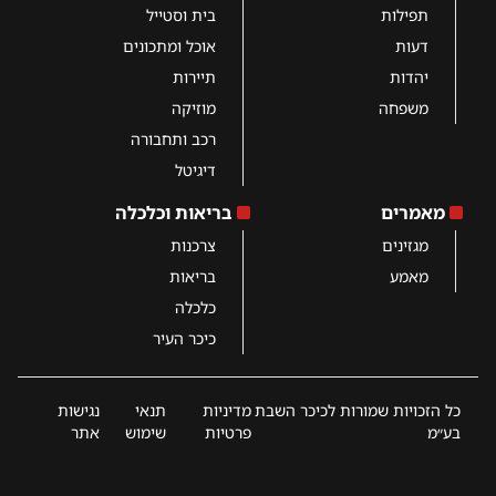
תפילות
בית וסטייל
דעות
אוכל ומתכונים
יהדות
תיירות
משפחה
מוזיקה
רכב ותחבורה
דיגיטל
מאמרים
בריאות וכלכלה
מגזינים
צרכנות
מאמע
בריאות
כלכלה
כיכר העיר
כל הזכויות שמורות לכיכר השבת
מדיניות
תנאי
נגישות
בע״מ
פרטיות
שימוש
אתר