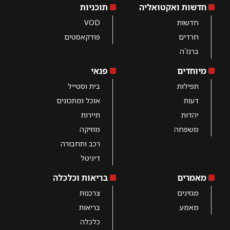
חדשות ואקטואליה
תוכניות
חדשות
VOD
חרדים
פודקאסטים
ברנז´ה
מיוחדים
פנאי
תפילות
בית וסטייל
דעות
אוכל ומתכונים
יהדות
תיירות
משפחה
מוזיקה
רכב ותחבורה
דיגיטל
מאמרים
בריאות וכלכלה
מגזינים
צרכנות
מאמע
בריאות
כלכלה