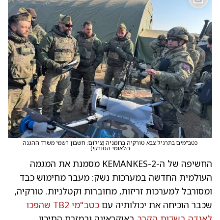
כטב"מים בתרגיל צבא טורקיה ברומניה
(
צילום: חשבון רשמי משרד ההגנה
הלאומי הטורקי
)
החשיפה של ה-KEMANKES-2 מסמנת את המגמה
העולמית החדשה במערכות נשק: מעבר מחימוש כבד
ומסורבל למערכות זריזות, מחוברות וקטלניות. טורקיה,
שכבר הוכיחה את יכולותיה עם
כטב"מי TB2 שהפכו
לאגדה בשדות הקרב
באוקראינה ובמזרח התיכון,