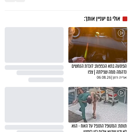
אולי גם יעניין אותך:
הפתעה בתא הכפפות: לוכדת הנחשים
נדהמה ממה שגילתה | צפו
אריה רוזן
|
06.08.26
תותח: המטופל התנפל על האח - הוא
לא ידע שהוא אלוף ג'יו ג'יסטו