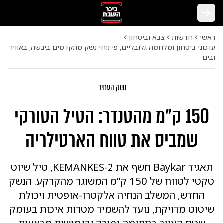
חזרה
ראשי
חדשות
צבא וביטחון
עדכוני ביטחון ומלחמה גלובליים, פיתוחי נשק מתקדמים ביבשה, באוויר
ובים
נשק העתיד
150 ק"מ מהטנדר: הטיל הטורקי
שמביס את טווח הארטילריה
תאגיד Baykar חשף את KEMANKES-2, טיל שיוט
טקטי לטווח של 150 ק"מ המשוגר מהקרקע. הנשק
החדש, המשלב הנחיה אלקטרו-אופטית ויכולת
שיטוט מדויקת, נועד להשמיד מטרות איכות בעומק
שטח האויב בחתימה נמוכה ובגמישות מבצעית