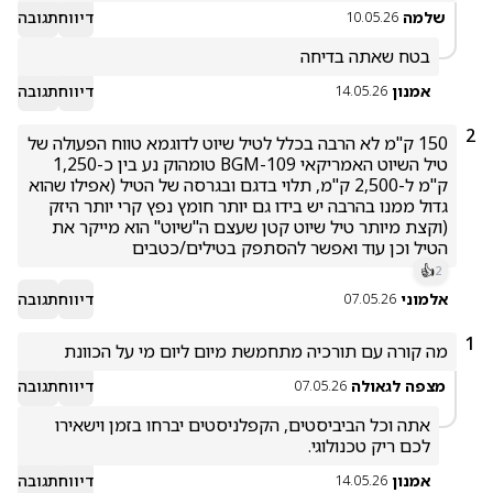
שלמה
דיווח
תגובה
10.05.26
בטח שאתה בדיחה
אמנון
דיווח
תגובה
14.05.26
2
150 ק"מ לא הרבה בכלל לטיל שיוט לדוגמא טווח הפעולה של 
טיל השיוט האמריקאי BGM-109 טומהוק נע בין כ-1,250 
ק"מ ל-2,500 ק"מ, תלוי בדגם ובגרסה של הטיל (אפילו שהוא 
גדול ממנו בהרבה יש בידו גם יותר חומץ נפץ קרי יותר היזק 
(וקצת מיותר טיל שיוט קטן שעצם ה"שיוט" הוא מייקר את 
הטיל וכן עוד ואפשר להסתפק בטילים/כטבים
👍
2
אלמוני
דיווח
תגובה
07.05.26
1
מה קורה עם תורכיה מתחמשת מיום ליום מי על הכוונת 
מצפה לגאולה
דיווח
תגובה
07.05.26
אתה וכל הביביסטים, הקפלניסטים יברחו בזמן וישאירו 
לכם ריק טכנולוגי.
אמנון
דיווח
תגובה
14.05.26