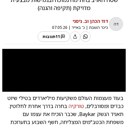
מדויקת (תקיפה והגנה)
דוד הכהן וב. ניסני
דה
כיכר השבת
|
כ' באייר
|
07.05.26
11
תגובות
0:00
/
1:06
10
10
בעוד מעצמות העולם משקיעות מיליארדים בטילי שיוט
שיגו
כבדים ומסורבלים,
טורקיה
בחרה בדרך אחרת לחלוטין.
תאגיד הנשק Baykar, שכבר הוכיח את עצמו עם
משפחת הכטב"מים המצליחה, חשף השבוע בתערוכת