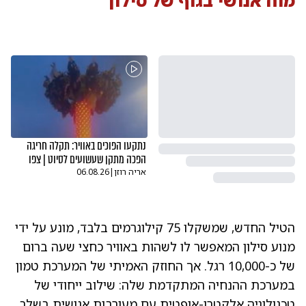
מוח אנושי בגוף של סילון
נתקעו הפוכים באוויר: תקלה חריגה
הפכה מתקן שעשועים לסיוט | צפו
אריה רוזן
|
06.08.26
הטיל החדש, שמשקלו 75 קילוגרמים בלבד, מונע על ידי
מנוע סילון המאפשר לו לשהות באוויר כחצי שעה ברום
של כ-10,000 רגל. אך החוזק האמיתי של המערכת טמון
במערכת ההנחיה המתקדמת שלה: שילוב ייחודי של
טכנולוגיה אלקטרו-אופטית עם מעורבות אנושית בשלב