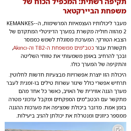
תקיפה רשתית: המכפיל הכוח של
התע
משפחת הביירקטאר
מעבר ליכולותיו העצמאיות המרשימות, ה-KEMANKES-
2 מהווה חוליה מקשרת במערך הדיגיטלי המתקדם של
הצבא הטורקי. המערכת מסוגלת לשמש כממסר
תקשורת עבור
כטב"מים ממשפחת ה-TB2 וה-Akıncı
,
ובכך להרחיב באופן משמעותי את טווחי השליטה
והתקיפה של המערך כולו.
היכולת הזו יוצרת אפשרויות מבצעיות חדשות לחלוטין.
תרחיש אפשרי כולל שיגור עשרות טילים בו-זמנית לעבר
מערך הגנה אווירית של האויב, כאשר כל אחד מהם
מתקשר עם הכטב"מים המפקחים ומקבל עדכוני מטרה
בזמן אמת. מדובר ביכולת שמציפה את מערכות ההגנה
ממספר כיוונים ומנטרלת את יכולתן להגיב ביעילות.