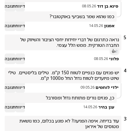
פיגא בן דוד
דיווח
תגובה
08.05.26
כמו שהוא שמר בשביעי באוקטובר?
אמנון
דיווח
תגובה
14.05.26
5
נראה כתרגום של דברי יחידות יחסי הציבור והשיווק של 
החברה הטורקית. ממש הלל עצמי.
👍
2
פלוני
דיווח
תגובה
08.05.26
4
יש פגזים עם כנפיים לטווח 150 ק"מ.  טילים בליסטיים.  טילי 
שיוט מיועדים לטווח גדול החל מ1000 ק"מ.  
ילדי לוחמים
דיווח
תגובה
09.05.26
כן, פגזים נורים מתותח גדול ומסורבל
ענן בהיר
דיווח
תגובה
14.05.26
3
עוד בדיחה. איפה הפגיעה? לא פוגע בכלום, כמו נושאת 
מטוסים של איראן