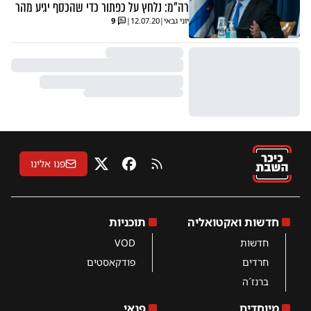
רה"מ: נלחץ על כפתור כדי שהכסף יגיע מהר
יוני גבאי
|
12.07.20
|
9
פנו אלינו
RSS
פייסבוק
X
חדשות ואקטואליה
תוכניות
חדשות
VOD
חרדים
פודקאסטים
ברנז´ה
מיוחדים
פנאי