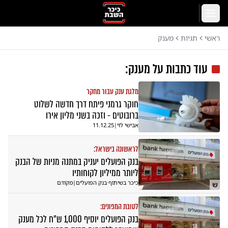
לג לתוכן הראשי
תפריט
ראשי
תגיות
מענק
עוד כתבות על
מענק
:
מלגת ענק עבור מחקר
חוקר גרמני פיתח דרך חדשה לשלוט
ברובוטים - וזכה בשני מליון אירו
אבישי לוי
|
11.12.25
לראשונה בישראל:
בנק הפועלים יעניק במתנה מניות של הבנק
ליותר ממיליון לקוחותיו
כיכר בשיתוף בנק הפועלים
|
מקודם
ש
לטובת המפונים:
בנק הפועלים יוסיף 1,000 ש"ח לכל מענק