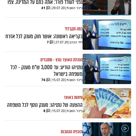
גפני לעודד פורר: אתה כתם על המדינה. צפו
כיכר השבת
|
29.07.20
|
41
כמה תקבלו?
בקריאה ראשונה: אושר חוק מענק לכל אזרח
דוד הכהן
|
27.07.20
|
7
הנהלת האוצר וגנץ - מתנגדים
נתניהו הודיע: עד 3,000 ש"ח מענק - לכל
משפחה בישראל
כיכר השבת
|
15.07.20
|
76
עימות באוצר
ההצעה של נתניהו: מענק נוסף לכל משפחה
כיכר השבת
|
15.07.20
|
8
תוכנית ההטבות