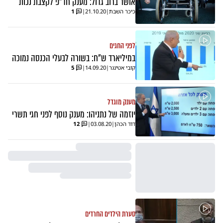
אושר ברוב גדול: מענק חד"פ לקצבת נכות
כיכר השבת
|
21.10.20
|
1
לפני החגים
במיליארד ש"ח: בשורה לבעלי הכנסה נמוכה
קובי אטינגר
|
14.09.20
|
5
מענק מוגדל
יוזמה של נתניהו: מענק נוסף לפני חגי תשרי
דוד הכהן
|
03.08.20
|
12
סערת הילדים החרדים