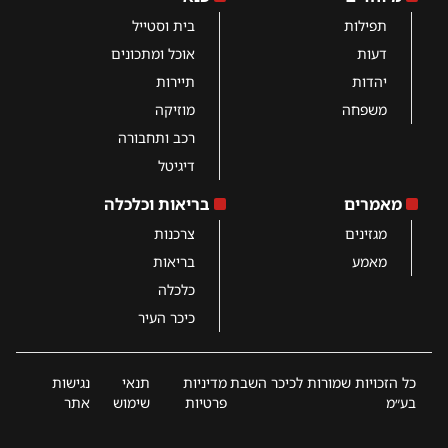
תפילות
בית וסטייל
דעות
אוכל ומתכונים
יהדות
תיירות
משפחה
מוזיקה
רכב ותחבורה
דיגיטל
מאמרים
בריאות וכלכלה
מגזינים
צרכנות
מאמע
בריאות
כלכלה
כיכר העיר
כל הזכויות שמורות לכיכר השבת
מדיניות
תנאי
נגישות
בע״מ
פרטיות
שימוש
אתר