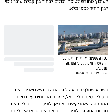
לשיבוץ מחודש לטיסה, יכולים לבחור בין קבלת שובר זיכוי
לבין החזר כספי מלא.
בשורה לטסים: חיל האוויר האמריקני
החל לפנות חלק ממטוסי התדלוק
שבנתב"ג
איציק אברהם
|
06.08.26
בשבוע שחלף הודיעה לופטהנזה כי היא מאריכה את
ביטולי הטיסות לישראל, למרות הדיווחים על דחיית
המתקפה האמריקאית באיראן. לופטהנזה, הכוללת את
חברות התעופה לופטהנזה, סוויס, אוסטריאן איירליינס,