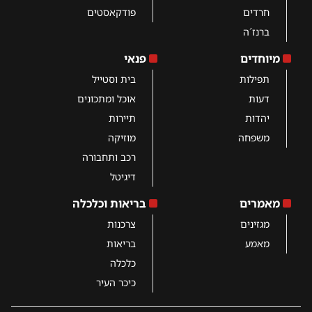
חרדים
פודקאסטים
ברנז´ה
מיוחדים
פנאי
תפילות
בית וסטייל
דעות
אוכל ומתכונים
יהדות
תיירות
משפחה
מוזיקה
רכב ותחבורה
דיגיטל
מאמרים
בריאות וכלכלה
מגזינים
צרכנות
מאמע
בריאות
כלכלה
כיכר העיר