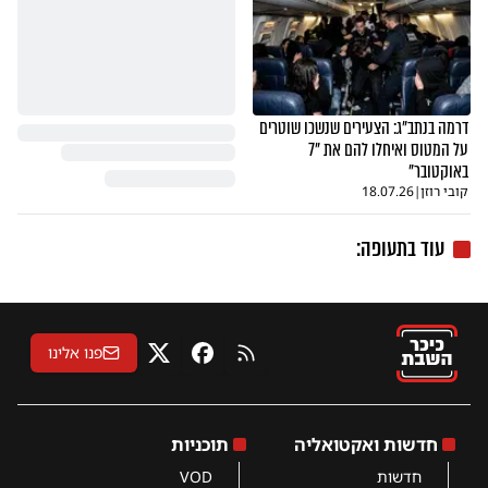
דרמה בנתב"ג: הצעירים שנשכו שוטרים
על המטוס ואיחלו להם את "7
באוקטובר"
קובי רוזן
|
18.07.26
עוד בתעופה:
פנו אלינו
RSS
פייסבוק
X
חדשות ואקטואליה
תוכניות
חדשות
VOD