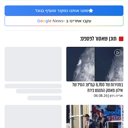
סמנו אותנו כמקור מועדף בגוגל
עקבו אחרינו ב -
News
e
l
g
o
o
G
תוכן שאסור לפספס:
במהירות של 8,700 קמ"ש: הטיל של
אילון מאסק התנגש בירח
אריה רוזן
|
06.08.26