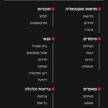
חדשות ואקטואליה
תוכניות
חדשות
VOD
חרדים
פודקאסטים
ברנז´ה
מיוחדים
פנאי
תפילות
בית וסטייל
דעות
אוכל ומתכונים
יהדות
תיירות
משפחה
מוזיקה
רכב ותחבורה
דיגיטל
מאמרים
בריאות וכלכלה
מגזינים
צרכנות
מאמע
בריאות