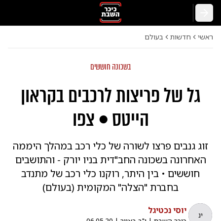
חזרה
ראשי
חדשות
בעולם
בשכונה חוששים
גל של פריצות לרכבים בקראון
הייטס • צפו
זוג גנבים פרצו לשורה של כלי רכב במהלך היממה
האחרונה בשכונה החב"דית בניו יורק - והתושבים
חוששים • בין היתר, רוקנו כלי רכב של מתנדב
בחברת "הצלה" המקומית (בעולם)
יוסי נכטיגל
ינ
כיכר השבת
|
י"ב באייר
|
06.05.20