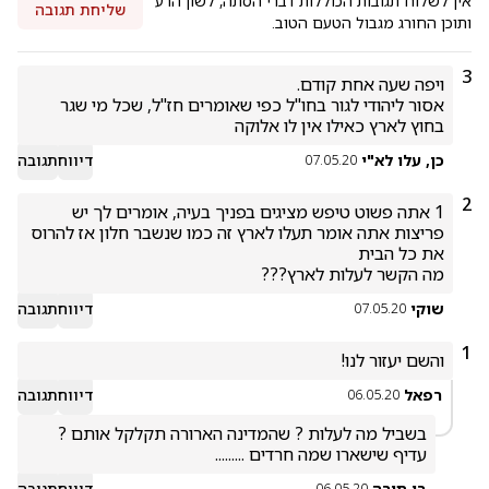
אין לשלוח תגובות הכוללות דברי הסתה, לשון הרע
שליחת תגובה
ותוכן החורג מגבול הטעם הטוב.
3
אסור ליהודי לגור בחו"ל כפי שאומרים חז"ל, שכל מי שגר 
בחוץ לארץ כאילו אין לו אלוקה
כן, עלו לא"י
דיווח
תגובה
07.05.20
2
1 אתה פשוט טיפש מציגים בפניך בעיה, אומרים לך יש 
פריצות אתה אומר תעלו לארץ זה כמו שנשבר חלון אז להרוס 
מה הקשר לעלות לארץ???
שוקי
דיווח
תגובה
07.05.20
1
והשם יעזור לנו!
רפאל
דיווח
תגובה
06.05.20
עדיף שישארו שמה חרדים .........
בן תורה
דיווח
תגובה
06.05.20