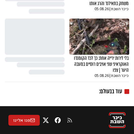
משחק בתאילנד והרג אותו
כיכר השבת
|
05.08.26
בלי לירות ירייה אחת: כך לכד הקומנדו
האוקראיני שני אויבים רוסיים במעבה
היער | צפו
כיכר השבת
|
05.08.26
עוד ב
בעולם
:
פנו אלינו
RSS
X
פייסבוק