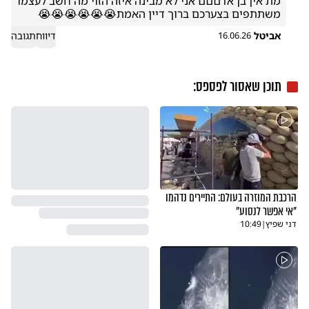
משתתפים בצערכם ברוך דיין האמת😭😭😭😭😭😭 
אביטל
דיווח
תגובה
16.06.26
תוכן שאסור לפספס:
הרכבת המוזרה בעולם: התיירים נדהמו
"אי אפשר לנסוע"
דני שפיץ
|
10:49