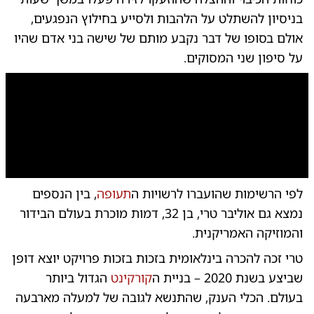
בניסיון להשתלט על הלהבות ולסייע בחילוץ הנפגעים,
אולם בסופו של דבר נקבע מותם של שישה בני אדם שהיו
על סיפון שני המסוקים.
0:00
/
0:27
10
10
לפי הרשימות שהועברו לרשויות ה
תעופה
, בין הנספים
אול
נמצא גם אוליבר טרי, בן 32, דמות מוכרת בעולם הבידור
והמוזיקה האמריקנית.
טרי זכה להכרה בינלאומית בזכות בזכות פרויקט יוצא דופן
שביצע בשנת 2020 – בניית ה
קורקינט
הגדול ביותר
בעולם. הכלי הענק, שהתנשא לגובה של למעלה מארבעה