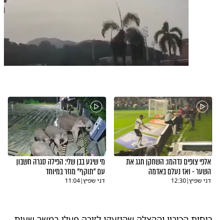
0:00
/
0:06
10
10
אסו
אלפי צופים נדהמו: השחקן חגג את
מי שיגע בבן שלי: הפילה סגרה חשבון
השער - ואז נעלם באדמה
עם "תוקף" מוזר במיוחד
דני שפיץ
|
12:30
דני שפיץ
|
11:04
כוחות הכיבוי וההצלה שהוזעקו לזירה פעלו במשך שעות