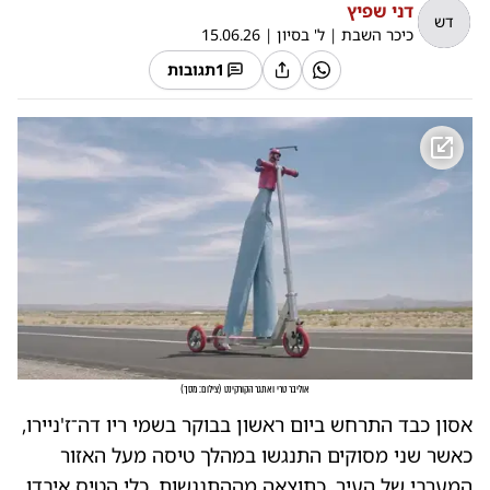
דני שפיץ
דש
כיכר השבת
|
ל' בסיון
|
15.06.26
1
תגובות
אוליבר טרי ואתגר הקורקינט
(
צילום: מסך
)
אסון כבד התרחש ביום ראשון בבוקר בשמי ריו דה־ז'ניירו,
כאשר שני מסוקים התנגשו במהלך טיסה מעל האזור
המערבי של העיר. כתוצאה מההתנגשות, כלי הטיס איבדו