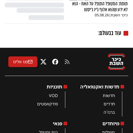
תותח: המטופל התנפל על האח - הוא
לא ידע שהוא אלוף ג'יו ג'יסטו
כיכר השבת
|
05.08.26
עוד בבעולם:
פנו אלינו
RSS
פייסבוק
X
חדשות ואקטואליה
תוכניות
חדשות
VOD
חרדים
פודקאסטים
ברנז´ה
מיוחדים
פנאי
תפילות
בית וסטייל