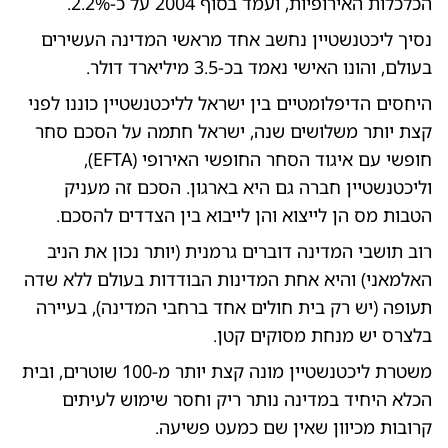
הכלכלות האירופיות, ועמד בסוף 2004 על כ-2.2%.
נסיך ליכטנשטיין נחשב אחד מראשי המדינה העשירים
בעולם, והונו האישי נאמד בכ-3.5 מיליארד דולר.
היחסים הדיפלומטיים בין ישראל לליכטנשטיין כוננו לפני
קצת יותר משלושים שנה, ישראל חתמה על הסכם סחר
חופשי עם איגוד הסחר החופשי האירופי (EFTA),
וליכטנשטיין חברה גם היא בארגון. הסכם זה מעניק
הטבות מס הן לייצוא והן לייבוא בין הצדדים להסכם.
רוב תושבי המדינה דוברים גרמנית (יותר נכון את הניב
האלמאני) והיא אחת המדינות הבודדות בעולם ללא שדה
תעופה (יש רק בית חולים אחד ברחבי המדינה), בעיירה
בלצרס יש מנחת מסוקים קטן.
משטרת ליכטנשטיין מונה קצת יותר מ-100 שוטרים, ובית
הכלא היחיד במדינה נותר ריק וחסר שימוש לעיתים
קרובות מכיוון שאין שם כמעט פשיעה.