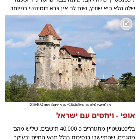
שלה הלא היא שוויץ, שגם לה אין צבא דומיננטי במיוחד.
טירת ליכטנשטיין
(
צילום: מאת C.Stadler/Bwag - נוצר על־ידי מעלה היצירה, CC BY-SA 4.0
)
אופי - ויחסים עם ישראל
בליכטנשטיין מתגוררים כ-40,000 תושבים, שליש מהם
מהגרים, שהתיישבו בנסיכות בגלל תנאי החיים ובעיקר