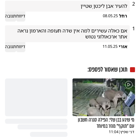
2
להעיר אבן ליכטן ְְשטיין
רחל
דיווח
תגובה
08.05.25
1
אם כאלה עשירים למה אין שדה תעופה והארמון נראה 
אתר ארכאולוגי נטוש
אורי
דיווח
תגובה
11.05.25
תוכן שאסור לפספס:
מי שיגע בבן שלי: הפילה סגרה חשבון
עם "תוקף" מוזר במיוחד
דני שפיץ
|
11:04