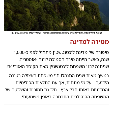
מעונו של נסיך ליכטנשטיין, המשקיף על הבירה
(
צילום: מאת Michael Gredenberg - נוצר על־ידי מעלה היצירה, CC BY-SA 3.0
)
מטירה למדינה
סיפורה של מדינת ליכטנטשטין מתחיל לפני כ-1,000
שנה, כאשר הייתה טירה הסמוכה לוינה -אוסטריה,
שניתנה לבני משפחת ליכטנשטין מאת הקיסר האזורי אז.
במשך מאות שנים התנהלו חיי משפחת האצולה בטירה
הידועה - על מי מנוחות, אך עם התלאות הפוליטיות
והמדיניות באותו חבל ארץ - חלו גם תמורות והשליטה של
המשפחה הפופולרית התרחבה באופן משמעותי.