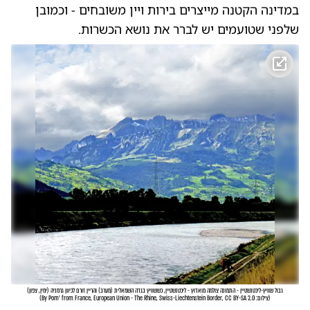
במדינה הקטנה מייצרים בירות ויין משובחים - וכמובן
שלפני שטועמים יש לברר את נושא הכשרות.
גבול שוויץ-ליכטנשטיין - התמונה צולמה מואדוץ - ליכטנשטיין, כששוויץ בגדה השמאלית (מערב) והריין זורם לכיוון גרמניה (ימין, צפון)
(
צילום: By Pom' from France, European Union - The Rhine, Swiss-Liechtenstein Border, CC BY-SA 2.0
)