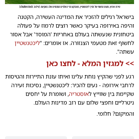
טירת ואדוץ, מעונו הרשמי של נסיך ליכטנשטיין, כשברקע הרי האלפים המכוסים שלג בשקיעה
(
צילום: shutterstock
)
בישראל רגילים להזכיר את המדינה העשירה, הקטנה
והיפה באירופה בעיקר כאשר רוצים לרמוז על פעולה
ביטחונית שנעשתה בעולם באחריות 'המוסד' אבל אסור
לחשוף זאת מטעמי הצנזורה. אז אומרים: "
ליכטנשטיין
עשתה".
>>
למגזין המלא - לחצו כאן
רגע לפני שהקיץ נוחת עלינו ואיתו עונת התיירות והטיסות
לרחבי אירופה - נעים להכיר: ליכטנשטיין, נסיכות זעירה
שקיימת בין שווייץ ל
אוסטריה
, ושומרת על יחסים
ניטרליים וחפצי שלום עם רוב מדינות העולם.
והמיקום? חלומי.