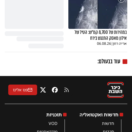
במהירות של 8,700 קמ"ש: הטיל של
אילון מאסק התנגש בירח
אריה רוזן
|
06.08.26
עוד בבעולם:
פנו אלינו
RSS
פייסבוק
X
חדשות ואקטואליה
תוכניות
חדשות
VOD
חרדים
פודקאסטים