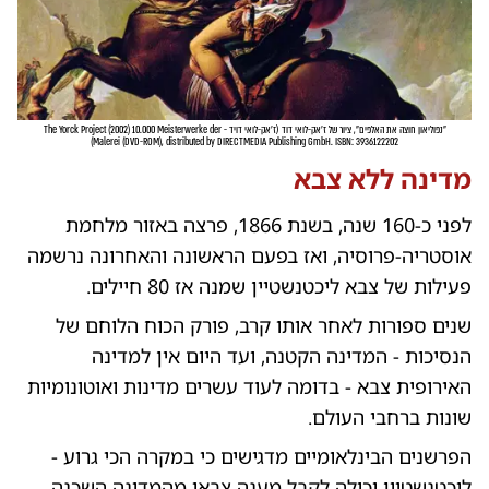
"נפוליאון חוצה את האלפים", ציור של ז'אק-לואי דוד
(
ז'אק-לואי דויד - The Yorck Project (2002) 10.000 Meisterwerke der
)
Malerei (DVD-ROM), distributed by DIRECTMEDIA Publishing GmbH. ISBN: 3936122202
מדינה ללא צבא
לפני כ-160 שנה, בשנת 1866, פרצה באזור מלחמת
אוסטריה-פרוסיה, ואז בפעם הראשונה והאחרונה נרשמה
פעילות של צבא ליכטנשטיין שמנה אז 80 חיילים.
שנים ספורות לאחר אותו קרב, פורק הכוח הלוחם של
הנסיכות - המדינה הקטנה, ועד היום אין למדינה
האירופית צבא - בדומה לעוד עשרים מדינות ואוטונומיות
שונות ברחבי העולם.
הפרשנים הבינלאומיים מדגישים כי במקרה הכי גרוע -
ליכטנשטיין יכולה לקבל מענה צבאי מהמדינה השכנה