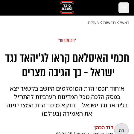
חזרה
ראשי
חדשות
בעולם
"פרגמטיות"
חכמי האיסלאם קראו לג'יהאד נגד
ישראל - כך הגיבה מצרים
איחוד חכמי הדת המוסלמים היושב בקטאר יצא
בפסק הלכה מכל המדינות הערביות להתחיל
בג'יהאד נגד ישראל | דווקא מוסד הדת המצרי גינה
את האמירה (בעולם)
דוד הכהן
דה
כיכר השבת
|
י' בניסן
|
08.04.25