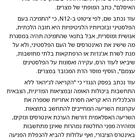
האיסלם", כתב המופתי של מצרים.
עוד נכתב שם, לפי ציטוט ב-N12, כי "התמיכה בעם
הפלסטיני ובזכויותיו הלגיטימיות היא חובה הלכתית,
אנושית ומוסרית, אבל בתנאי שהתמיכה תהיה במסגרת
מה שישיג את האינטרסים של העם הפלסטיני, ולא על
מנת לשרת אג'נדות או הרפתקאות בלתי מחושבות,
שיביאו לעוד הרס, עקירה ואסונות על הפלסטינים
עצמם", הוסיף מוסד הדת המכובד במצרים.
עוד נכתב בפסק הנגדי כי "הקריאה לג'יהאד ללא
התחשבות ביכולות האומה ובמציאות המדינית, הצבאית
והכלכלית היא קריאה חסרת אחריות שמפרה את
עקרונות השריעה המחייבים להתחשב בתוצאות.
השריעה האסלאמית דורשת הערכת אינטרסים ונזקים,
ומזהירה מפני החלטות נמהרות שאינן מתחשבות
באינטרס הציבורי, ואף עלולות להביא להכפלת הפגיעה