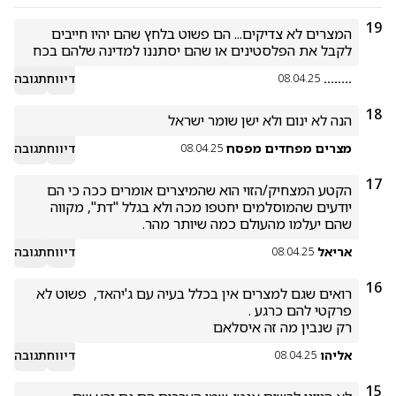
19
המצרים לא צדיקים... הם פשוט בלחץ שהם יהיו חייבים 
לקבל את הפלסטינים או שהם יסתננו למדינה שלהם בכח 
........
דיווח
תגובה
08.04.25
18
הנה לא ינום ולא ישן שומר ישראל
מצרים מפחדים מפסח
דיווח
תגובה
08.04.25
17
הקטע המצחיק/הזוי הוא שהמיצרים אומרים ככה כי הם 
יודעים שהמוסלמים יחטפו מכה ולא בגלל "דת", מקווה 
שהם יעלמו מהעולם כמה שיותר מהר.
אריאל
דיווח
תגובה
08.04.25
16
רואים שגם למצרים אין בכלל בעיה עם ג'יהאד,  פשוט לא 
רק שנבין מה זה איסלאם
אליהו
דיווח
תגובה
08.04.25
15