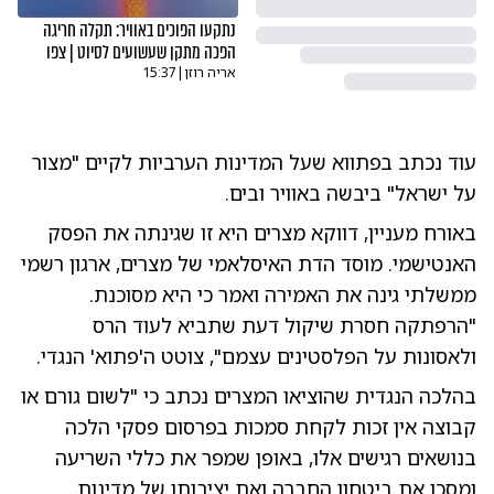
נתקעו הפוכים באוויר: תקלה חריגה
הפכה מתקן שעשועים לסיוט | צפו
אריה רוזן
|
15:37
עוד נכתב בפתווא שעל המדינות הערביות לקיים "מצור
על ישראל" ביבשה באוויר ובים.
באורח מעניין, דווקא מצרים היא זו שגינתה את הפסק
האנטישמי. מוסד הדת האיסלאמי של מצרים, ארגון רשמי
ממשלתי גינה את האמירה ואמר כי היא מסוכנת.
"הרפתקה חסרת שיקול דעת שתביא לעוד הרס
ולאסונות על הפלסטינים עצמם", צוטט ה'פתוא' הנגדי.
בהלכה הנגדית שהוציאו המצרים נכתב כי "לשום גורם או
קבוצה אין זכות לקחת סמכות בפרסום פסקי הלכה
בנושאים רגישים אלו, באופן שמפר את כללי השריעה
ומסכן את ביטחון החברה ואת יציבותן של מדינות