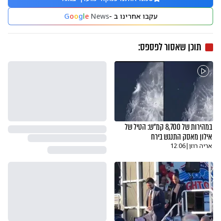
עקבו אחרינו ב -
News
e
l
g
o
o
G
תוכן שאסור לפספס:
במהירות של 8,700 קמ"ש: הטיל של
אילון מאסק התנגש בירח
אריה רוזן
|
12:06