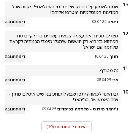
13
שמח לשמוע על הפסק של ״חכמי האסלאם״! מקווה שכל 
המדינות המוסלמיות יצטרפו אליהם!
ניסים
דיווח
תגובה
08.04.25
12
מצרים מכינה את עצמה צבאית עשורים כדי לקיים טת 
הפתווא בזו היא רק חוששת שיתגלו מימדי הכנותיה לקראת 
מלחמה עם ישראל 
חנוך
דיווח
תגובה
10.04.25
11
זה מטורף.
אני
דיווח
תגובה
08.04.25
10
גם הגינוי לכאורה יתכן שבא לתעתע בנו שיש איסלם מתון - 
שזה האמא של  הג'יהאד!
ג'יהאד פירוש - מלחמה בכופרים
דיווח
תגובה
09.04.25
הצגת כל התגובות (
19
)