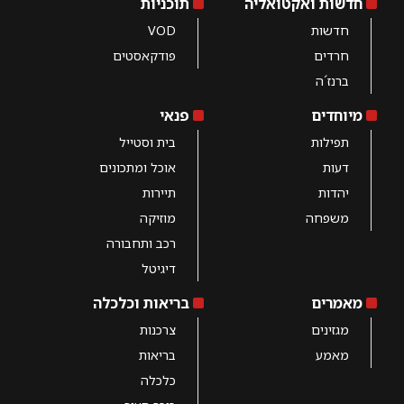
חדשות ואקטואליה
תוכניות
חדשות
VOD
חרדים
פודקאסטים
ברנז´ה
מיוחדים
פנאי
תפילות
בית וסטייל
דעות
אוכל ומתכונים
יהדות
תיירות
משפחה
מוזיקה
רכב ותחבורה
דיגיטל
מאמרים
בריאות וכלכלה
מגזינים
צרכנות
מאמע
בריאות
כלכלה