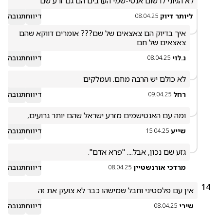
לא הגיוני לרשום אנטי-שמי הערבים הם גם זרע שם
ליותר דיוק
דיווח
תגובה
08.04.25
איך בדיוק הם צאצאים של שם??? אומרים דווקא שהם 
צאצאים של חם
נ.לוי
דיווח
תגובה
08.04.25
לא כולם יש הרבה מחם. ועמלקים
רחל
דיווח
תגובה
09.04.25
ומה עם האנטישמים מזרע ישראל שהם יותר גרועים,
שייע
דיווח
תגובה
15.04.25
גזע שם נכון, אבל.... "פרא אדם". 
מרדכי אורנשטיין
דיווח
תגובה
08.04.25
14
אין עם פלסטיני וחבל שמישהו כבר לא צועק את זה
שירי
דיווח
תגובה
08.04.25