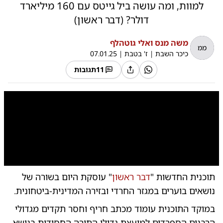
למוות, ומה עושה ביל גייטס עם 160 מיליארד
דולר? (דבר ראשון)
משה מנס ואלי גוטהלף
ממ
כיכר השבת
|
ז' בטבת
|
07.01.25
11
תגובות
0:00
/
39:15
10
10
תוכנית החדשות "
דבר ראשון
" עוסקת היום בשורה של
נושאים בוערים במגזר החרדי ובזירה המדינית-ביטחונית.
במוקד התוכנית עומוד מכתב חריף וחסר תקדים מגדולי
הרבנים הספרדים למועצת גדולי התורה החסידית בנושא