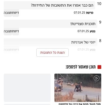
10
הם כבר אמרו את התשובות של החידות?
מישו
דיווח
תגובה
07.01.25
9
תוכנית מצויינת!
נטע
דיווח
תגובה
07.01.25
8
יופי של אנרגיות

נטע
דיווח
תגובה
07.01.25
הצגת כל התגובות
תוכן שאסור לפספס:
חייל תועד מניח את ברכו על פלסטיני