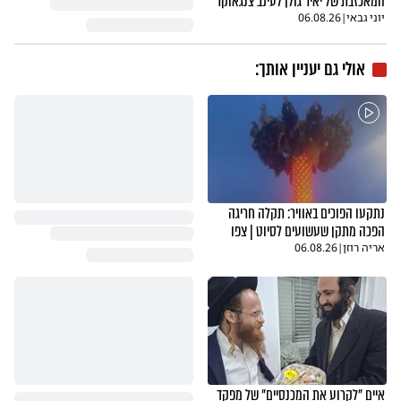
המאכזבת של יאיר גולן לעינב צנגאוקר
יוני גבאי
|
06.08.26
אולי גם יעניין אותך:
נתקעו הפוכים באוויר: תקלה חריגה
הפכה מתקן שעשועים לסיוט | צפו
אריה רוזן
|
06.08.26
איים "לקרוע את המכנסיים" של מפקד