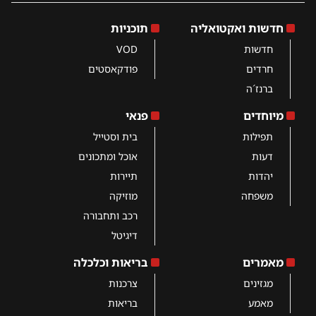
חדשות ואקטואליה
תוכניות
חדשות
VOD
חרדים
פודקאסטים
ברנז´ה
מיוחדים
פנאי
תפילות
בית וסטייל
דעות
אוכל ומתכונים
יהדות
תיירות
משפחה
מוזיקה
רכב ותחבורה
דיגיטל
מאמרים
בריאות וכלכלה
מגזינים
צרכנות
מאמע
בריאות