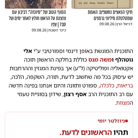
תיקי הנאצים נחשפים: האמת
הסוף הטוב של "מיונזה": דביבון עם
שמטלטלת מיליוני גרמנים
צנצנת על הראש חולץ לאחר ימים של
סבל | צפו
דניאל הרץ
|
09.08.26
כיכר השבת
|
09.08.26
התוכנית המוגשת באופן דינמי וספורטיבי ע"י
אלי
גוטהלף ו
משה מנס
כוללת בחלקה הראשון תוכה
אקטואליה ופוליטיקה (ל"ע) אך בפינת המגזין וההרחבות
יש עיסוק בכל מה שחשוב לדעת, תורה, השקפה, הלכה,
בריאות
,
כלכלה
, ספורט ותזונה והיום אנחנו בפינה חדשה
עם רב התוכנית הרב
אסף רצון
, שידון בסוגיית טעמי
ה
מצוות
.
ניוזלטר יומי
תהיו
הראשונים לדעת.