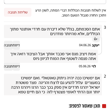
אין לשלוח תגובות הכוללות דברי הסתה, לשון הרע
שליחת תגובה
ותוכן החורג מגבול הטעם הטוב.
3
אתם הסכמתם, בגלל שלא דיברת עם חרדי אותנטי מתוך 
הכוללים, אלא מהיותר מודרנים
👍
1
יעקב
דיווח
תגובה
04.06.26
אמת ויציב.מנס אני מכבד אותך אבל הציבור רואה איך 
אתה מנסה לשטוף את המוח לכיוון גיוס 
לוי
דיווח
תגובה
05.06.26
2
אם ימשיכו ככה יהיה ניתוק טאוטאלי .ואם ימשיכו 
במעצרים  עלול להגיע גם לרצח והריגה  מצד משטרת 
ישראל יהרגו חרדים אין ספק בכך כבר הרגו ויהרגו הרבה 
יותר וגם הדתי לאומי מצטרף לזה  כי הם חיים טמא 
יהודי
דיווח
תגובה
05.06.26
תוכן שאסור לפספס:
1