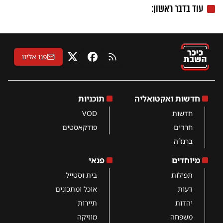
עוד בדבר ראשון:
פנו אלינו
RSS
פייסבוק
X
חדשות ואקטואליה
תוכניות
חדשות
VOD
חרדים
פודקאסטים
ברנז´ה
מיוחדים
פנאי
תפילות
בית וסטייל
דעות
אוכל ומתכונים
יהדות
תיירות
משפחה
מוזיקה