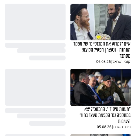
אז הוא טוען שהוא מאמין בתורה ושהתורה גם מגינה 
ותורמת למלחמה, אך מנגד הוא אומר לתת הטבות רק 
ללוחמים לוחמה גשמית, אבל ללומדי התורה לא לתת שום 
הטבות בעד תרומתם!!  הא לך הכפירה. הא לך הסכנה 
שבשיטה הקלוקלת הלזו..
משה דוד
דיווח
תגובה
05.06.26
איים "לקרוע את המכנסיים" של מפקד
התחנה - ונעצר | הפעיל הקיצוני
מסתבך
קובי ישראל
|
06.08.26
"מעוות מיסודו": הרמטכ"ל יצא
במתקפה נגד הקפאת מעצר בחורי
הישיבות
כיכר השבת
|
05.08.26