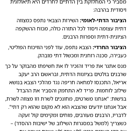
מסביר כי המחלוקת בין הדתיים לחרדים היא תיאולוגית
ויסודית בהרבה:
הציבור הדתי-לאומי:
השירות הצבאי נתפס כמצווה
דתית עצומה ויסוד לכל התורה כולה, מכוח ההשקפה
הציונית-דתית וספרות הרבנים.
הציבור החרדי:
הצבא נתפס, עוד לפני הוויכוח הפוליטי,
כעבירה, סכנה רוחנית ומכשול דתי מובהק.
מנס אתגר את פריד והזכיר לו את חשיפתו מהבוקר על כך
שרבנים בולטים בציונות הדתית, ובראשם הרב יעקב
אריאל, התכנסו למחאה חריפה נגד מהלכי הצבא בנושא
שילוב לוחמות. פריד לא התחמק והסביר את ההבדל
בגישות: "אנחנו משרטים, מחונכים לשרת וזו מצווה לשרת,
אבל אנחנו יודעים שהצבא הוא לא מקום שהוא רק דתי".
לדבריו, הרבנים מעורבים, מוחים ומקימים קול זעקה
כשצריך (למשל במסגרות השילוב של ישיבות ההסדר) –