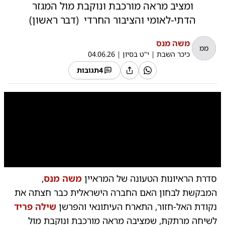
ומציב מראה מורכבת ונוקבת מול המגזר
הדתי-לאומי והציבור החרדי (דבר ראשון)
משה מנס
ממ
כיכר השבת
|
י"ט בסיון
|
04.06.26
4
תגובות
0:00
/
10:54
10
10
סדרת הראיונות הטעונה של המראיין
משה מנס
,
המבקשת לבחון האם החברה הישראלית כבר חצתה את
נקודת האל-חזור, התארח העיתונאי והפרשן
שילה פריד
לשיחה מרתקת, שמציבה מראה מורכבת ונוקבת מול