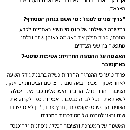
אך הקו האדום ברור: "לא נגיד 'לא נשרת ונעזוב את
הצבא'".
"צריך שניים לטנגו": מי אשם בנתק המטורף?
בתשובה לשאלתו של מנס מי נושא באחריות לקרע
הנוכחי, פריד חילק את האשמה באופן שווה ובלתי
מתפשר בין שני הצדדים:
האשמה על ההנהגה החרדית: אטימות פוסט-7
באוקטובר
פריד טוען כי ההנהגה החרדית כשלה בהבנת גודל השעה
לאחר אסון השבעה באוקטובר. הצרכים הביטחוניים זינקו,
הציבור החרדי גדל, והחברה הישראלית כבר אינה יכולה
לשאת את הנטל לבדה כבעבר. "אמירות כמו 'לקרוע את
הצווים' הן פשוט מקוממות", חרץ פריד, "הן לא מייצרות
שיח ורצון להבנה של המורכבות החרדית".
האשמה על המערכת והציבור הכללי: ניסיונות "להיכנס"