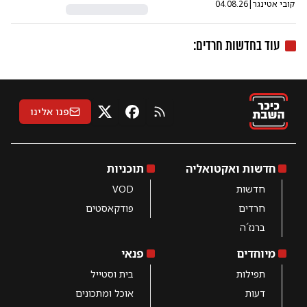
קובי אטינגר
|
04.08.26
עוד ב
חדשות חרדים
:
פנו אלינו
RSS
X
פייסבוק
חדשות ואקטואליה
תוכניות
חדשות
VOD
חרדים
פודקאסטים
ברנז´ה
מיוחדים
פנאי
תפילות
בית וסטייל
דעות
אוכל ומתכונים