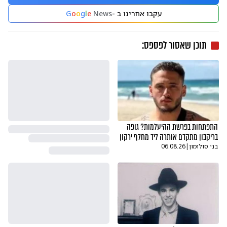
עקבו אחרינו ב -
News
e
l
g
o
o
G
תוכן שאסור לפספס:
התפתחות בפרשת ההיעלמות? גופה
בריקבון מתקדם אותרה ליד מחלף ירקון
בני סולומון
|
06.08.26