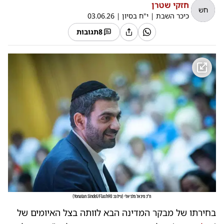
חזקי שטרן
חש
כיכר השבת
|
י"ח בסיון
|
03.06.26
8
תגובות
ח"כ מיכאל מלכיאלי
(
צילום: Yonatan Sindel/Flash90
)
בחירתו של מבקר המדינה הבא לוותה בצל האיומים של