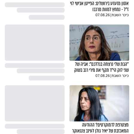
אסון מזעזע בירושלים: הפייטן אבישי לוי
אני גם נרגש מהצדקות והענווה העצומה של דרעי
ז"ל - נמחץ למוות מרכבו
כיכר השבת
|
07.08.26
שי
דיווח
תגובה
03.06.26
להילחם על כוח ושליטה שיעזרו לו קצת פחות למצבעים 
שלו
👍
1
משה
דיווח
תגובה
03.06.26
"הבת שלי נרצחה בגללכם": אביה של
2
שני לוק הי"ד תקף את מירי רגב בשוק
מה הנפק"מ בוועדה למינוי דיינים, אם בכל מקרה הכנסת 
כיכר השבת
|
07.08.26
מתפזרת.
יוסי
דיווח
תגובה
03.06.26
מצטרפת לדמוקרטים? ההודעה
המאכזבת של יאיר גולן לעינב צנגאוקר