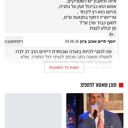
פן יבולע לנצח.
👍
2
יוסף חיים אוהב ציון
דיווח
תגובה
03.06.26
מה לגפני להיות בועדה שבוחרת דיינים הרב דב לנדו 
למעלה משנה כתב מכתב לנציגי דגל התורה  שלא 
אז לא הבנתי מה אתה רוצה משס
הצגת כל התגובות
יוסף
דיווח
תגובה
03.06.26
תוכן שאסור לפספס:
ומה עם התאבון של גפני?
אלעזר מנחם אוהב ישראל
דיווח
תגובה
03.06.26
3
כל הכבוד לדרעי שגפני ילמד ממנו לראות טובת העם לפני 
הכל
בני
דיווח
תגובה
03.06.26