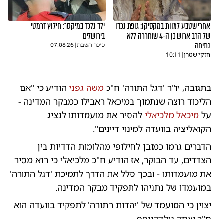
אחרי שטבע למוות במקסיקו: גופת נכדו
ילד נלכד במיקסר: חילוץ דרמטי
של הרב ארוש בן ה-4 שוחררה ללא
בירושלים
נתיחה
כיכר השבת
|
07.08.26
חזקי שטרן
|
10:11
בתגובה, יו"ר 'דגל התורה' ח"כ
משה גפני
הודיע כי "אם
הליכוד רוצה שנתמוך במיכאל ראבילו כמבקר המדינה -
על
מיכאל מלכיאלי
להסיר את מועמדותו לנציג
הקואליציה בוועדה למינוי דיינים".
הדברים גרמו כמובן לחילופי מהלומות הדדיות בין
הצדדים, עד הבוקר, אז הודיע ח"כ מלכיאלי כי הוא מסיר
את מועמדותו - ובכך סלל את הדרך לתמיכת 'דגל התורה'
במועמדו של נתניהו לתפקיד מבקר המדינה.
יצוין כי המועמד של 'יהדות התורה' לתפקיד בוועדה הוא
ח"כ יצחק גולדקנופף.