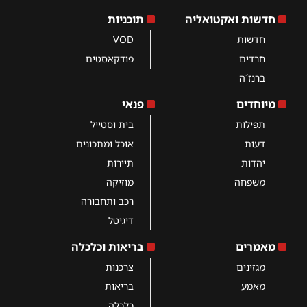
חדשות ואקטואליה
תוכניות
חדשות
VOD
חרדים
פודקאסטים
ברנז´ה
מיוחדים
פנאי
תפילות
בית וסטייל
דעות
אוכל ומתכונים
יהדות
תיירות
משפחה
מוזיקה
רכב ותחבורה
דיגיטל
מאמרים
בריאות וכלכלה
מגזינים
צרכנות
מאמע
בריאות
כלכלה