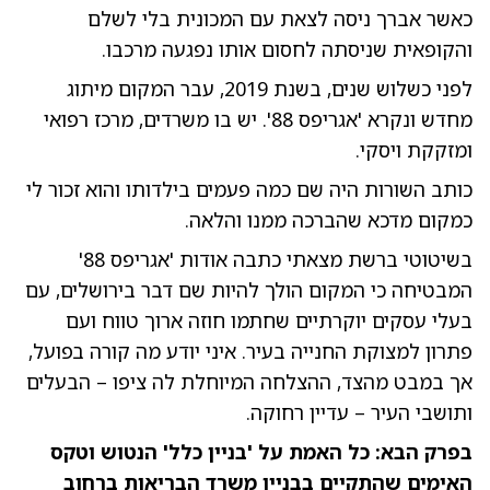
כאשר אברך ניסה לצאת עם המכונית בלי לשלם
והקופאית שניסתה לחסום אותו נפגעה מרכבו.
לפני כשלוש שנים, בשנת 2019, עבר המקום מיתוג
מחדש ונקרא 'אגריפס 88'. יש בו משרדים, מרכז רפואי
ומזקקת ויסקי.
כותב השורות היה שם כמה פעמים בילדותו והוא זכור לי
כמקום מדכא שהברכה ממנו והלאה.
בשיטוטי ברשת מצאתי כתבה אודות 'אגריפס 88'
המבטיחה כי המקום הולך להיות שם דבר בירושלים, עם
בעלי עסקים יוקרתיים שחתמו חוזה ארוך טווח ועם
פתרון למצוקת החנייה בעיר. איני יודע מה קורה בפועל,
אך במבט מהצד, ההצלחה המיוחלת לה ציפו – הבעלים
ותושבי העיר – עדיין רחוקה.
בפרק הבא: כל האמת על 'בניין כלל' הנטוש וטקס
האימים שהתקיים בבניין משרד הבריאות ברחוב