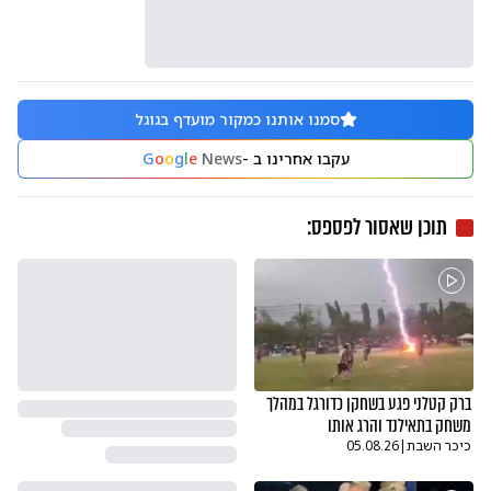
סמנו אותנו כמקור מועדף בגוגל
עקבו אחרינו ב -
News
e
l
g
o
o
G
תוכן שאסור לפספס:
ברק קטלני פגע בשחקן כדורגל במהלך
משחק בתאילנד והרג אותו
כיכר השבת
|
05.08.26