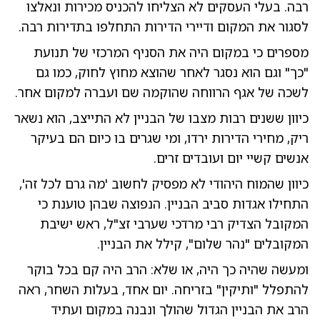
רבה. בעלי העסקים לא הצליחו להכניס מכירות ונאלצו
לסגור את המקום ודיירי הדירות התחלפו בתדירות רבה.
מספרים כי במקום היה את הסניף המרכזי של תנועת
"כך" וגם הוא נסגר לאחר שהוצא מחוץ לחוק, כמו גם
לשכה של אגף הרווחה שהוקמה שם ועברה למקום אחר.
כיוון ששנים רבות מצבו של הבניין לא התייצב, הוא נשאר
ריק, מחירי הדירות ירדו, ומי שגרים בו כיום הם בעיקר
אנשים קשיי יום ועובדים זרים.
כיוון שהמוח היהודי לא מפסיק לחשוב 'מה גרם לכל זה',
התחילו אגדות סביב הבניין. הנפוצה שבהן טוענת כי
המקובל הצדיק רבי מרדכי שערבי זצ"ל, ראש ישיבת
המקובלים "נהר שלום", קילל את הבניין.
ומעשה שהיה כך היה, או שלא: הרב היה קם בכל בוקר
להתפלל "ותיקין" בזריחה. יום אחד, בעלות השחר, ראה
הרב את הבניין הגדול שהולך ונבנה במקום ועתיד