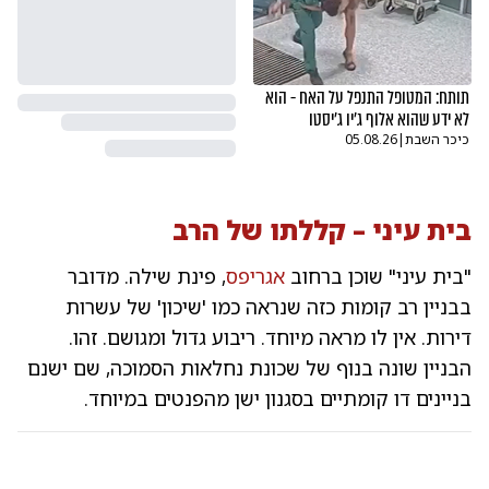
תותח: המטופל התנפל על האח - הוא
לא ידע שהוא אלוף ג'יו ג'יסטו
כיכר השבת
|
05.08.26
בית עיני – קללתו של הרב
"בית עיני" שוכן ברחוב
אגריפס
, פינת שילה. מדובר
בבניין רב קומות כזה שנראה כמו 'שיכון' של עשרות
דירות. אין לו מראה מיוחד. ריבוע גדול ומגושם. זהו.
הבניין שונה בנוף של שכונת נחלאות הסמוכה, שם ישנם
בניינים דו קומתיים בסגנון ישן מהפנטים במיוחד.