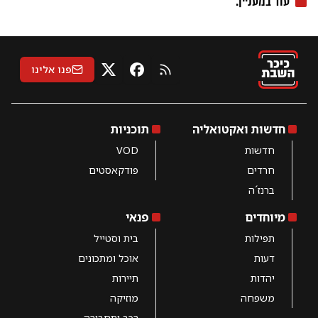
עוד ב
מעניין
:
פנו אלינו
RSS
X
פייסבוק
חדשות ואקטואליה
תוכניות
חדשות
VOD
חרדים
פודקאסטים
ברנז´ה
מיוחדים
פנאי
תפילות
בית וסטייל
דעות
אוכל ומתכונים
יהדות
תיירות
משפחה
מוזיקה
רכב ותחבורה