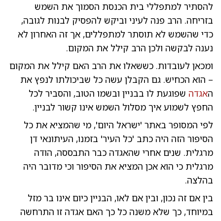
להסתיר למתפללי בית הכנסת הסמוך את השמש
בזריחה. הרב פנה לעיני וביקש להפסיק לבנות לגובה,
כדי שהשמש לא תוסתר למתפללים, אך זה האחרון לא
נענה לבקשה ולכן הרב קילל את המקום.
ומכאן לעובדות. כששאלו את הרב האם קילל את המקום
– הוא הכחיש. גם הקבלן עשה כל שביכולתו לנפץ את
ה
אגדה
שפוגעת לו בבניין ובשמו הטוב, והסביר לכל
החפץ לשמוע איך מסלול השמש אינו קשור לבניין.
לפי המסופר באתר 'ישראל היום', מי שהמציא את כל
הסיפור הזה היה כתב 'כל העיר' בזמנו, העיתונאי דן
מרגלית. שנים אחרי שהאגדה כבר התבססה, הודה
מרגלית כי הוא אכן המציא את הסיפור וכי מדובר היה
בהלצה.
בין אם זה נכון, ובין אם לאו, הבניין כיום אינו בר מזל
במיוחד, כך שלא משנה כל כך האם אגדה זו התרחשה