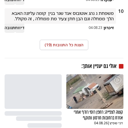
10
משפחת ג נהג אוטובוס אגד שגר בנין  קומה עליונה האבא 
הלך ממחלה וגם הבן חתן צעיר מת ממחלה , זה מקולל.
זיכרון
דיווח
תגובה
04.08.23
הצגת כל התגובות (
19
)
אולי גם יעניין אותך:
קשה לצפייה: רחפן רוסי רודף אחרי
אזרח ברחובות חרסון ותוקף
דני שפיץ
|
04.08.26