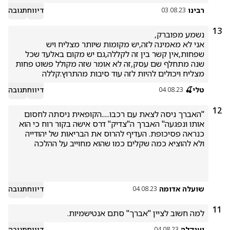
רבינו
דיווח
תגובה
03.08.23
13
אני לא מאמינה לזה,יש מקומות שיותר מצליח ויש 
שפחות,אין קשר בין זה לקללה,גם יש מקום באלעד שכל 
שנה מתחלף שם עסק,זה לא אומר שזה מקולל פשוט פחות 
מצליח ויכולים להיות לזה עוד סיבות מהתרוץ:קללה
טלי🍒
דיווח
תגובה
04.08.23
12
''האברך ניסה לצאת עם רכבו.....הקופאית ניסתה לחסום 
אותו ונפגעה'' האברך ה''צדיק'' דרס אישה בקור רוח כי הוא 
כנראה פסיכופת. העדיף להרוס את הבריאות של יהודייה 
שועלה אדומה
דיווח
תגובה
04.08.23
11
למה חשוב לציין "אברך" סתם אנטישמיות.
יענקלה
דיווח
תגובה
04.08.23