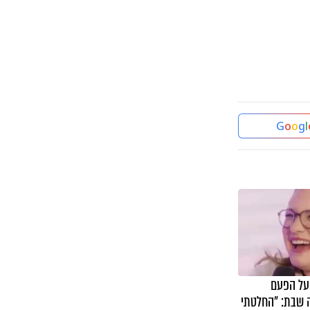
G
o
o
g
l
 על הפעם
שבת: "החלטתי