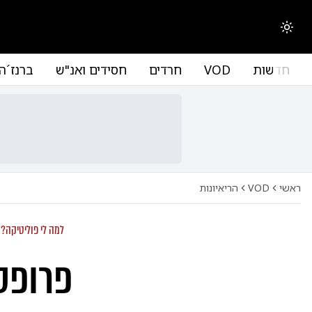
החלפת מצב תצוגה
חדשות
VOD
חרדים
חסידים ואנ"ש
ברנז´ה
ראשי
VOD
הריאיונות
למה לי פוליטיקה?
פרופס