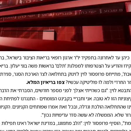
0:00
/
12:27
0
ן כיהן עד לאחרונה בתפקיד יו"ר ארגון רופאי בריאות הציבור בישראל, 
ו והודיע על הצטרפותו למפלגת 'תלם' בראשות משה בוגי יעלון. בריאי
בת', מתייחס פרופסור לוין לזינוק בתחלואה לצד הארכת הסגר, סגירת
 החרדי ולמה לו פוליטיקה עכשיו?
צפו בריאיון המלא.
תבטא לוין: "גם כשהייתי אצלך לפני מספר חודשים, הסברתי את הדבר ה
יצוניות הזו לא טובה. אני וחבריי בקבינט המומחים - התנגדנו לפתיחת הק
נו שהתחלואה הולכת וגדלה, ובכל זאת אמרו שפותחים הקניונים. הקניוני
ור שלא. הממשלה לא עושה סדר עדיפויות נכון".
ת", הוסיף פרופסור לוין: "הלב מתמוגג, במדינת ישראל ראינו תפילות 