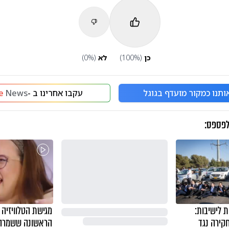
כן
(
%)
100
לא
(
%)
0
ותנו כמקור מועדף בגוגל
עקבו אחרינו ב -
News
e
לפספס:
 לישיבות:
מגישת הטלוויזיה
קירה נגד
הראשונה ששמרה 