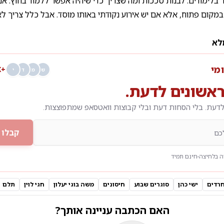
 בלימודים. לבנות סככות ומה שצריך כדי שיהיה אפשר ללמוד בחוץ. אני
במקום פתוח, אלא אם יש אירוע נקודתי באותו מוסד. אבל כלל צריך ל
לא
ומי
+68K
ש
מ
ד
י
אשונים לדעת.
דעת. בלי הסחות דעת ובלי קבוצות וואטסאפ שמתפוצצות.
קבלו 
 בלחיצה
חינם תמיד
רדים
ישי כהן
סוגרים שבוע
חיסונים
משה בוגי יעלון
חגי לוין
תלם
האם הכתבה עניינה אותך?