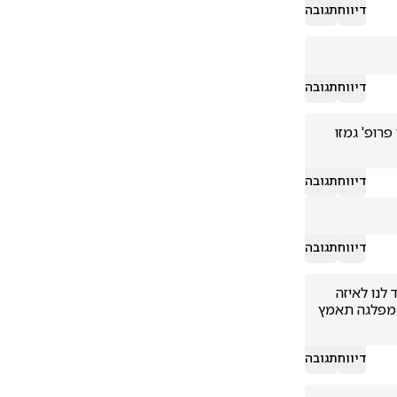
דיווח
תגובה
דיווח
תגובה
הפרופסור איש שמאל קיצוני, ממילא כל דבריו בטלין ומבוטלין, לא שרירין וכו'. כמוהו פרופ' גמזו 
דיווח
תגובה
דיווח
תגובה
פרופסור לוין עוד חכם גדול, הוא יודע הכל איך לפתור את כל בעיות הקורונה, רק תגיד לנו לאיזה 
מפלגה אתה רוצה להצטרף בבחירות הקרובות, אתה תוקף את הממשלה, כדי שאיזו מפלגה תאמץ 
דיווח
תגובה