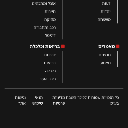
דעות
אוכל ומתכונים
יהדות
תיירות
משפחה
מוזיקה
רכב ותחבורה
דיגיטל
מאמרים
בריאות וכלכלה
מגזינים
צרכנות
מאמע
בריאות
כלכלה
כיכר העיר
כל הזכויות שמורות לכיכר השבת
מדיניות
תנאי
נגישות
בע״מ
פרטיות
שימוש
אתר