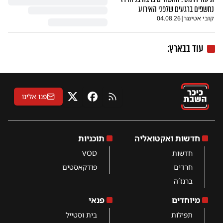
נחשפים ברגעים שלפני האירוע
קובי אטינגר
|
04.08.26
עוד בבארץ:
פנו אלינו
RSS
פייסבוק
X
חדשות ואקטואליה
תוכניות
חדשות
VOD
חרדים
פודקאסטים
ברנז´ה
מיוחדים
פנאי
תפילות
בית וסטייל