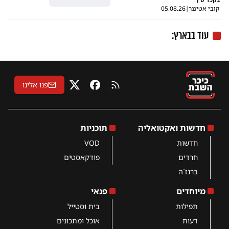
קובי אטינגר
|
05.08.26
עוד בבארץ:
פנו אלינו
RSS
פייסבוק
X
חדשות ואקטואליה
תוכניות
חדשות
VOD
חרדים
פודקאסטים
ברנז´ה
מיוחדים
פנאי
תפילות
בית וסטייל
דעות
אוכל ומתכונים