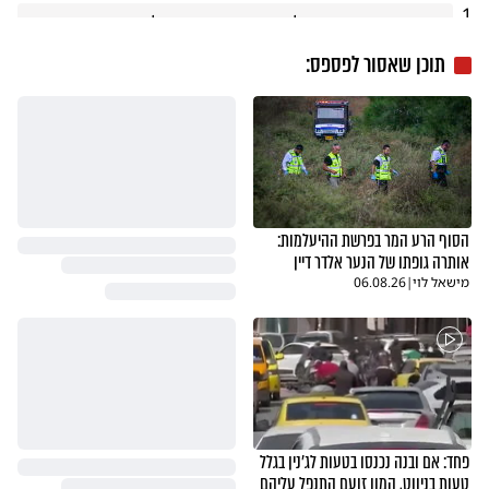
1
הערבושקעס, הם נטל וסכנת נפשות, רק לראות את 
הכבישים הפנויים, כשיש להם את יום אידם, מוכיח, כמה 
תוכן שאסור לפספס:
טוב היה פה, אם הם לא היו. אבל מה שמרתיח, שבגלל 
"אפליה מתקנת", הכנסנו אותם לקודש הקדשים, מערכת 
הבריאות, הסתובבות בבתי החולים או בקופות החולים, 
ןבמוקדי רפואת החירום (טרם בלע"ז), מגלה יותר מידי 
אחמדים ומוחמדים,
בינוש
דיווח
תגובה
08.06.26
הסוף הרע המר בפרשת ההיעלמות:
אותרה גופתו של הנער אלדר דיין
מישאל לוי
|
06.08.26
פחד: אם ובנה נכנסו בטעות לג'נין בגלל
טעות בניווט, המון זועם התנפל עליהם