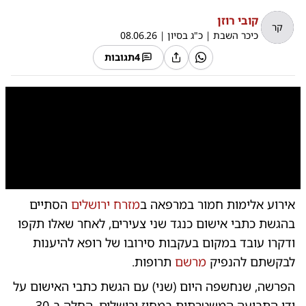
קובי רוזן
קר
כיכר השבת
|
כ"ג בסיון
|
08.06.26
4
תגובות
0:00
/
0:16
10
10
אירוע אלימות חמור במרפאה ב
מזרח ירושלים
הסתיים
| 
בהגשת כתבי אישום כנגד שני צעירים, לאחר שאלו תקפו
ודקרו עובד במקום בעקבות סירובו של רופא להיענות
לבקשתם להנפיק
מרשם
תרופות.
הפרשה, שנחשפה היום (שני) עם הגשת כתבי האישום על
ידי התביעה המשטרתית במחוז ירושלים, החלה ב-30