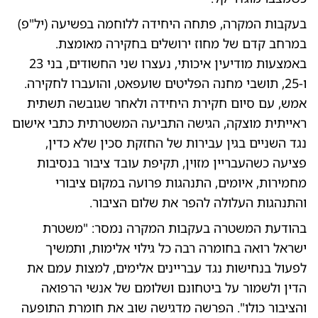
בעקבות המקרה, פתחה היחידה ללוחמה בפשיעה (יל"פ)
במרחב קדם של מחוז ירושלים בחקירה מאומצת.
באמצעות מודיעין איכותי, נעצרו שני החשודים, בני 23
ו-25, תושבי מחנה הפליטים שועפאט, והועברו לחקירה.
אמש, עם סיום חקירת היחידה ולאחר שגובשה תשתית
ראייתית מוצקה, הגישה התביעה המשטרתית כתבי אישום
נגד השניים בגין עבירות של החזקת סכין שלא כדין,
פציעה כשהעבריין מזוין, תקיפת עובד ציבור בנסיבות
מחמירות, איומים, התנהגות פרועה במקום ציבורי
והתנהגות העלולה להפר את שלום הציבור.
בהודעת המשטרה בעקבות המקרה נמסר: "משטרת
ישראל רואה בחומרה רבה כל גילוי אלימות, ותמשיך
לפעול בנחישות נגד עבריינים אלימים, למצות עמם את
הדין ולשמור על ביטחונם ושלומם של אנשי הרפואה
והציבור כולו". הפרשה מדגישה שוב את חומרת התופעה