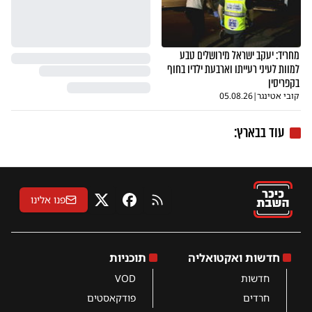
מחריד: יעקב ישראל מירושלים טבע
למוות לעיני רעייתו וארבעת ילדיו בחוף
בקפריסין
קובי אטינגר
|
05.08.26
עוד בבארץ:
פנו אלינו
RSS
פייסבוק
X
חדשות ואקטואליה
תוכניות
חדשות
VOD
חרדים
פודקאסטים