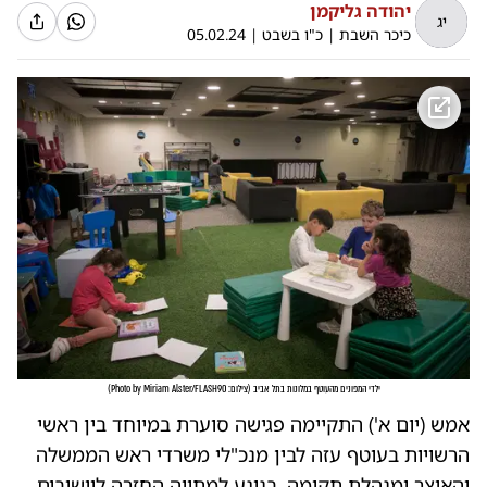
יהודה גליקמן
יג
כיכר השבת
|
כ"ו בשבט
|
05.02.24
ילדי המפונים מהעוטף במלונות בתל אביב
(
צילום: Photo by Miriam Alster/FLASH90
)
אמש (יום א') התקיימה פגישה סוערת במיוחד בין ראשי
הרשויות בעוטף עזה לבין מנכ"לי משרדי ראש הממשלה
והאוצר ומנהלת תקומה, בנוגע למתווה החזרה ליישובים