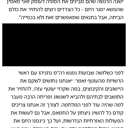
ישנה הרגשה שהם מבינים את הסוגיה לעומק ואני מאמין
שהנושא יסגר היום - כל הצדדים רוצים להחזיר את כולם
הביתה, אבל בתנאים שמאפשרים זאת ולא בכפייה".
0:00
/
1:15
10
10
לפני כשלושה שבועות נפגש רה"מ נתניהו עם ראשי
| 
הרשויות מהעוטף ואמר: ״אנחנו נחושים לשקם את
היישובים והקיבוצים, במה שקרוי ׳עוטף עזה׳, להחזיר את
התושבים לבתיהם ולהביא לשגשוג ופריחה הרבה מעבר
למה שהיה עוד לפני המלחמה. לצורך זה אנחנו צריכים
קודם כל להשיג ניצחון על החמאס, אבל גם לעשות את
הפעולות האזרחיות הנדרשות, ועל כך כינסנו היום את