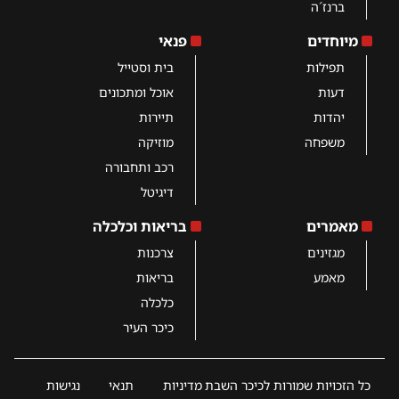
ברנז´ה
מיוחדים
פנאי
תפילות
בית וסטייל
דעות
אוכל ומתכונים
יהדות
תיירות
משפחה
מוזיקה
רכב ותחבורה
דיגיטל
מאמרים
בריאות וכלכלה
מגזינים
צרכנות
מאמע
בריאות
כלכלה
כיכר העיר
כל הזכויות שמורות לכיכר השבת
מדיניות
תנאי
נגישות