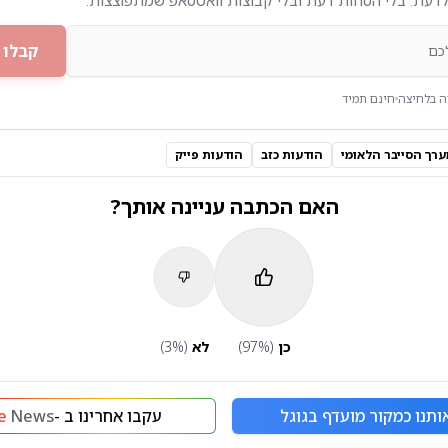
קבלו 
 בלחיצה
חינם תמיד
ערך הסייבר הלאומי
הודעות כזב
הודעות פייק
האם הכתבה עניינה אותך?
כן
(
%)
97
לא
(
%)
3
ותנו כמקור מועדף בגוגל
עקבו אחרינו ב -
News
e