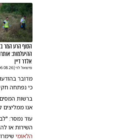
הסוף הרע המר ב
ההיעלמות: אותרה
אלדר דיין
מישאל לוי
|
06.08.26
מדובר בהודעו
כי נפתחה חקיר
ברשות המסים מ
אנו ממליצים 
עוד נמסר: "ל
השירות או להי
הלאומי
שימרו 