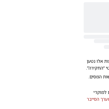
ת אלו נטען
י “החקירה”.
שות המסים.
 למוקדי
ערך הסייבר