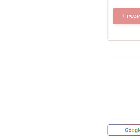
עכשיו
G
o
o
g
l