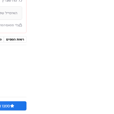
בלי ספאם
הסרה
רשות המסים
מ
סמנו א