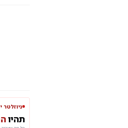
ניוזלטר י
תהיו
הר
כל מה שצריך ל