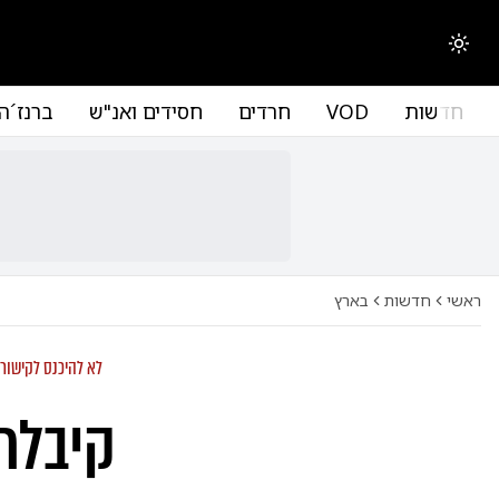
החלפת מצב תצוגה
חדשות
VOD
חרדים
חסידים ואנ"ש
ברנז´ה
ראשי
חדשות
בארץ
לא להיכנס לקישור!