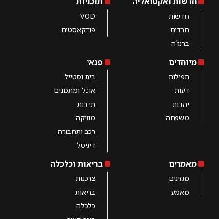
חדשות ואקטואליה
תוכניות
חדשות
VOD
חרדים
פודקאסטים
ברנז´ה
מיוחדים
פנאי
תפילות
בית וסטייל
דעות
אוכל ומתכונים
יהדות
תיירות
משפחה
מוזיקה
רכב ותחבורה
דיגיטל
מאמרים
בריאות וכלכלה
מגזינים
צרכנות
מאמע
בריאות
כלכלה