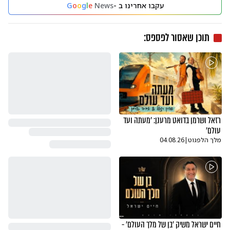
עקבו אחרינו ב -
News
e
l
g
o
o
G
תוכן שאסור לפספס:
רזאל ושרמן בדואט מרענן: 'מעתה ועד
עולם'
מלך הלפגוט
|
04.08.26
חיים ישראל משיק 'בן של מלך העולם' -