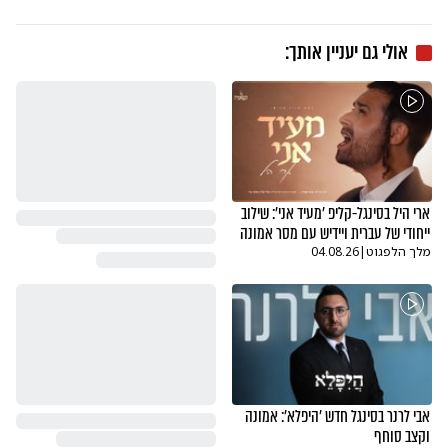
אולי גם יעניין אותך:
ארי היל בסינגל-קליפ 'מעיד אני': שילוב
ייחודי של עברית ויידיש עם מסר אמונה
מלך הלפגוט
|
04.08.26
אבי לרנר בסינגל חדש 'היפלא': אמונה
וקצב סוחף