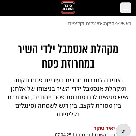
לג לתוכן הראשי
תפריט
ראשי
<
מוזיקה
<
סינגלים וקליפים
מקהלת אנסמבל ילדי השיר
במחרוזת פסח
היחידה לתרבות חרדית בעיריית פתח תקווה
ומקהלת אנסמבל ילדי השיר בניצוחו של אלחנן
שיש מגישים לכם מחרוזת פסח ייחודית, המחברת
בין מסורת לקצב, בין רגש לשמחה (סינגלים
וקליפים)
יאיר טוקר
יט
כיכר השבת
|
ט' בניסן
|
07.04.25