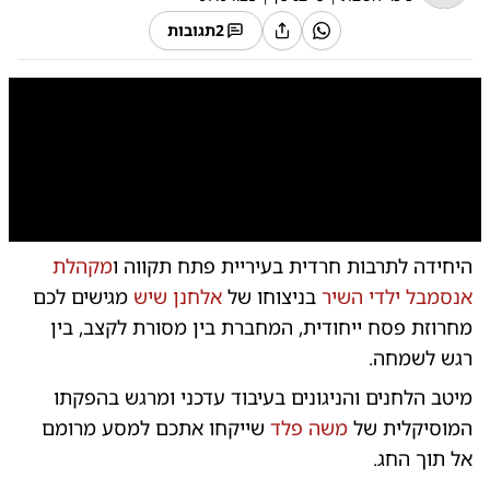
2
תגובות
0:00
/
12:47
10
10
היחידה לתרבות חרדית בעיריית פתח תקווה ו
מקהלת
אנסמבל ילדי השיר
בניצוחו של
אלחנן שיש
מגישים לכם
מחרוזת פסח ייחודית, המחברת בין מסורת לקצב, בין
רגש לשמחה.
מיטב הלחנים והניגונים בעיבוד עדכני ומרגש בהפקתו
המוסיקלית של
משה פלד
שייקחו אתכם למסע מרומם
אל תוך החג.