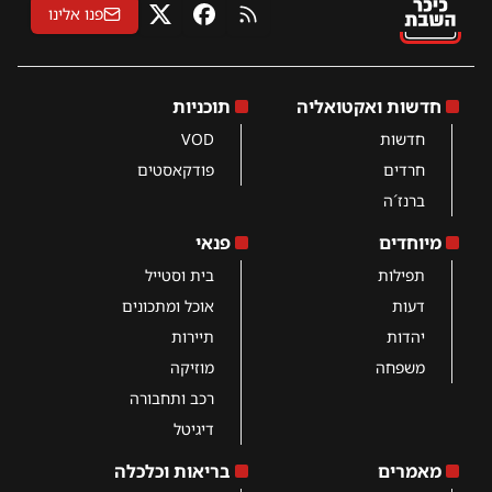
פנו אלינו
RSS
פייסבוק
X
חדשות ואקטואליה
תוכניות
חדשות
VOD
חרדים
פודקאסטים
ברנז´ה
מיוחדים
פנאי
תפילות
בית וסטייל
דעות
אוכל ומתכונים
יהדות
תיירות
משפחה
מוזיקה
רכב ותחבורה
דיגיטל
מאמרים
בריאות וכלכלה