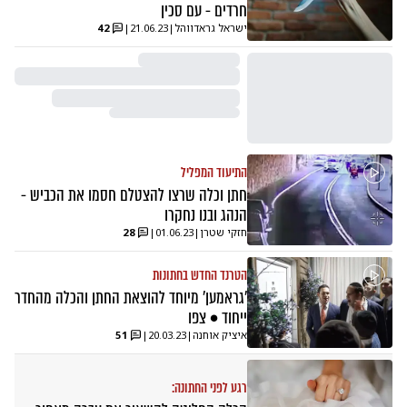
חרדים - עם סכין
ישראל גראדווהל
|
21.06.23
|
42
התיעוד המפליל
חתן וכלה שרצו להצטלם חסמו את הכביש -
הנהג ובנו נחקרו
חזקי שטרן
|
01.06.23
|
28
הטרנד החדש בחתונות
'גראמען' מיוחד להוצאת החתן והכלה מהחדר
ייחוד • צפו
איציק אוחנה
|
20.03.23
|
51
רגע לפני החתונה: