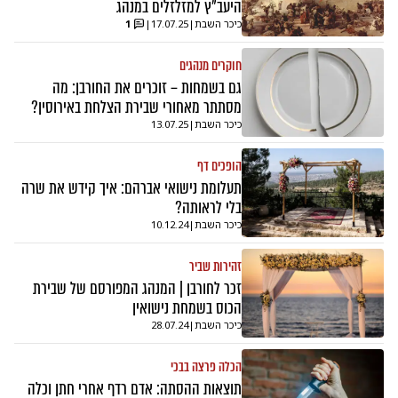
היעב"ץ למזלזלים במנהג
כיכר השבת
|
17.07.25
|
1
חוקרים מנהגים
גם בשמחות – זוכרים את החורבן: מה
מסתתר מאחורי שבירת הצלחת באירוסין?
כיכר השבת
|
13.07.25
הופכים דף
תעלומת נישואי אברהם: איך קידש את שרה
בלי לראותה?
כיכר השבת
|
10.12.24
זהירות שביר
זכר לחורבן | המנהג המפורסם של שבירת
הכוס בשמחת נישואין
כיכר השבת
|
28.07.24
הכלה פרצה בבכי
תוצאות ההסתה: אדם רדף אחרי חתן וכלה