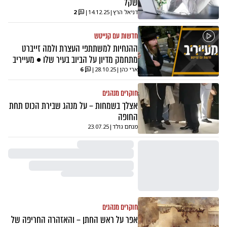
שקל
דניאל הרץ
|
14.12.25
|
2
חדשות עם קנייטש
ההנחיות למשתתפי העצרת ולמה זייברט
מתחמק מדיון על הביוב בעיר שלו • מעייריב
ארי כהן
|
28.10.25
|
6
חוקרים מנהגים
אצלך בשמחות – על מנהג שבירת הכוס תחת
החופה
מנחם גולד
|
23.07.25
חוקרים מנהגים
אפר על ראש החתן – והאזהרה החריפה של