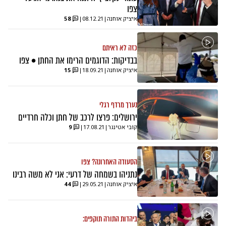
צפו
איציק אוחנה
|
08.12.21
|
58
כזה לא ראיתם
בבדיקות: הדוגמים הרימו את החתן • צפו
איציק אוחנה
|
18.09.21
|
15
נערך מרדף רגלי
ירושלים: פרצו לרכב של חתן וכלה חרדיים
קובי אטינגר
|
17.08.21
|
9
הסעודה האחרונה? צפו
נתניהו בשמחה של דרעי: אני לא משה רבינו
איציק אוחנה
|
29.05.21
|
44
ביהדות התורה תוקפים: