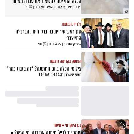
הכלה החליטה להשאיר את עברה מאחור
כיכר בשיתוף קופת העיר
|
מקודם
|
1
ש
גלריית תמונות
סגן ראש עיריית בני ברק חיתן, הברנז'ה
התייצבה
איציק אוחנה
|
05.04.22
|
10
הפוסק בקריאה נרגשת
צילומי הכלה ביום החתונה? "זה בזבוז כסף"
חזקי שטרן
|
14.12.21
|
194
בגן היוקרתי • תיעוד
עומר ינקלביץ' חיתנה את בנה. מי הגיע? •