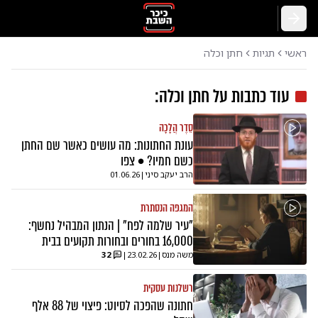
חזרה
ראשי
תגיות
חתן וכלה
עוד כתבות על
חתן וכלה
:
סֵדֶר הֲלָכָה
עונת החתונות: מה עושים כאשר שם החתן
כשם חמיו? • צפו
הרב יעקב סיני
|
01.06.26
המגפה הנסתרת
"עיר שלמה לפח" | הנתון המבהיל נחשף:
16,000 בחורים ובחורות תקועים בבית
משה מנס
|
23.02.26
|
32
רשלנות עסקית
חתונה שהפכה לסיוט: פיצוי של 88 אלף