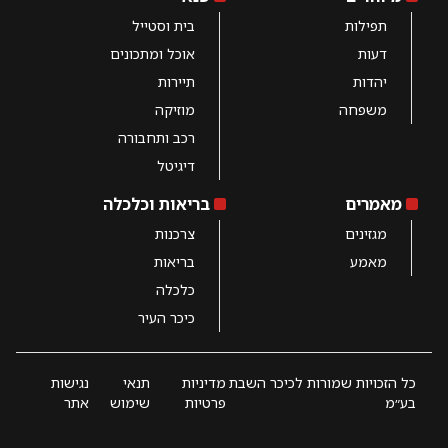
תפילות
בית וסטייל
דעות
אוכל ומתכונים
יהדות
תיירות
משפחה
מוזיקה
רכב ותחבורה
דיגיטל
מאמרים
בריאות וכלכלה
מגזינים
צרכנות
מאמע
בריאות
כלכלה
כיכר העיר
כל הזכויות שמורות לכיכר השבת
מדיניות
תנאי
נגישות
בע״מ
פרטיות
שימוש
אתר