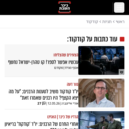
לג לתוכן הראשי
תפריט
ראשי
תגיות
קודקוד
עוד כתבות על
קודקוד
:
הצעירים שהצליחו
עכשיו אפשר לספר! קו טהרן-ישראל נחשף
אסף מגידו
|
מקודם
ש
טור דעה
יו"ר קודקוד משיב לטענות הרבנים; "על מה
יצא הקצף? היו רבנים שאמרו זאת"
אורי אייזנברג
|
12.05.26
|
27
הרדיו של כיכר | האזינו
אחרי החרם של הרבנים: יו"ר 'קודקוד' בריאיון