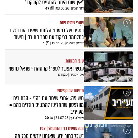
"אין שום היתר להתגייס לקודקוד"
דוד הכהן
|
03.05.26
|
47
שַׁעֲרֵי שָׁמַיִם פְּתַח
רגעים של דמעות: הלוחם שאיבד את רגליו
במלחמה בריקוד עם ספר התורה | תיעוד
איציק אוחנה
|
19.11.25
|
1
טובי המוחות
עכשיו אפשר לספר! קו טהרן-ישראל נחשף
אסף מגידו
|
מקודם
ש
חדשות עם קנייטש
חשיפה: אחרי שיחה עם רה"י - הבחורים
מוולפסון שהחליטו להתגייס חוזרים בהם •
מעייריב
איצלה כץ
|
31.07.25
|
20
ומה עושים בבין הזמנים? | צפו
"שכל בחור ידע, שאנחנו יודעים מכל מה