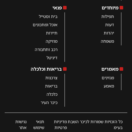
מיוחדים
פנאי
תפילות
בית וסטייל
דעות
אוכל ומתכונים
יהדות
תיירות
משפחה
מוזיקה
רכב ותחבורה
דיגיטל
מאמרים
בריאות וכלכלה
מגזינים
צרכנות
מאמע
בריאות
כלכלה
כיכר העיר
כל הזכויות שמורות לכיכר השבת
מדיניות
תנאי
נגישות
בע״מ
פרטיות
שימוש
אתר