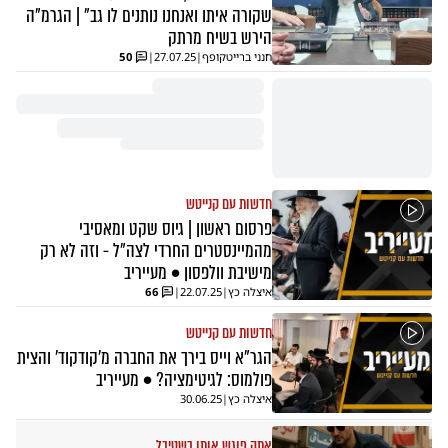
שקורה איתו ואנחנו נותנים לו גב" | הגרמ"ה
הירש בשיח מרתק
חנני ברייטקופף
|
27.07.25
|
50
חדשות עם קנייטש
פרסום ראשון | גיוס שקט ומאסיבי
מהמיינסטרים החרדי לצה"ל - וזה לא רק
מישיבת וולפסון • מעייריב
איצלה כץ
|
22.07.25
|
66
חדשות עם קנייטש
הגר"א וייס בירך את החברה מ'קודקוד' והצית
פולמוס: לגיטימציה? • מעייריב
איצלה כץ
|
30.06.25
אתה פוגש אותו בשטיבל