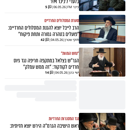
בלעדי ל'כיכר FM'
כיכר FM
|
06.05.26
|
5
סערת המסלולים החרדיים
הרב לייבל יוצא להגנת המסלולים החרדיים:
"פועלים בטהרה גמורה ותחת פיקוח"
חזקי שטרן
|
04.05.26
|
42
"נחש המוות"
הגר"ש בצלאל במתקפה חריפה נגד גיוס
חרדים לקודקוד: "זה ממש עמלק"
ישי כהן
|
04.05.26
|
14
נגד המסגרות החרדיות
ראש הישיבה הגרמ"ה הירש יוצא חזיתית: