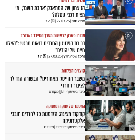
תכנית דבר ראשון
הניצחון של המתאבק 'אהבת השם'; ומי
מצית רכבי טסלה?
משה מנס
|
27.03.25
|
17
מבורו פארק לראשות מערך הסייבר בארה"ב
בכירת הפנטגון החרדית בנאום מרגש :"הצלנו
חיים של יהודים"
נחמן שטרנהרץ
|
27.03.25
|
17
קוצרים הצלחות
משבר ההייטק מאחורינו? הבשורה הגדולה
לציבור החרדי
כיכר בשיתוף jbh
|
מקודם
ש
המסמר של שוק התעסוקה
קודקוד מציגה: הזדמנות פז לחרדים חובבי
אלקטרוניקה
כיכר בשיתוף קודקוד
|
מקודם
ש