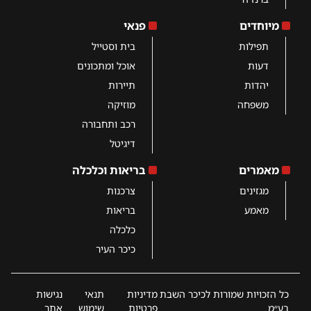
מיוחדים
פנאי
תפילות
בית וסטייל
דעות
אוכל ומתכונים
יהדות
תיירות
משפחה
מוזיקה
רכב ותחבורה
דיגיטל
מאמרים
בריאות וכלכלה
מגזינים
צרכנות
מאמע
בריאות
כלכלה
כיכר העיר
כל הזכויות שמורות לכיכר השבת
מדיניות
תנאי
נגישות
בע״מ
פרטיות
שימוש
אתר