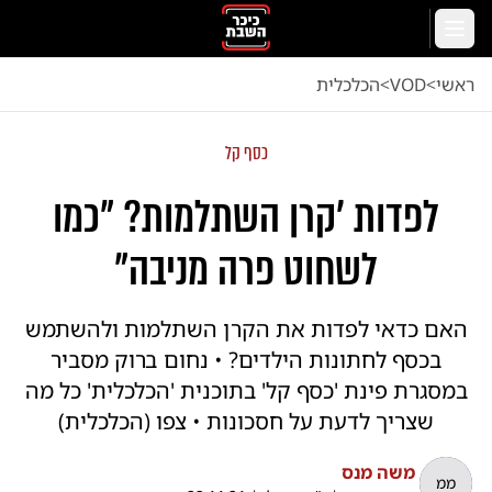
לג לתוכן הראשי
תפריט
ראשי
<
VOD
<
הכלכלית
כסף קל
לפדות 'קרן השתלמות? "כמו
לשחוט פרה מניבה"
האם כדאי לפדות את הקרן השתלמות ולהשתמש
בכסף לחתונות הילדים? • נחום ברוק מסביר
במסגרת פינת 'כסף קל' בתוכנית 'הכלכלית' כל מה
שצריך לדעת על חסכונות • צפו (הכלכלית)
משה מנס
ממ