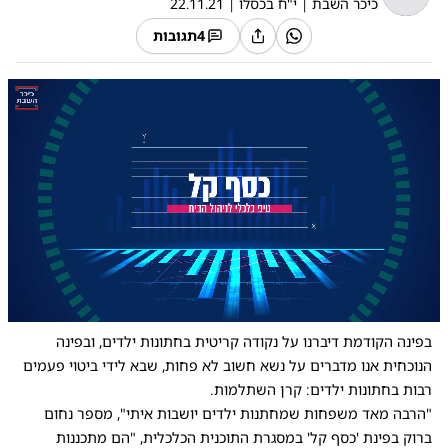
כיכר השבת
|
י"ח בכסלו
|
22.11.21
4
תגובות
0:00
/
2:12
10
10
בפינה הקודמת דיברנו על נקודה קריטית בחתונות ילדים, ובפינה
הנוכחית אנו מדברים על נשא חשוב לא פחות, שבא לידי ביטוי פעמים
רבות בחתונות ילדים: קרן השתלמות.
"הרבה מאד משפחות שמחתנות ילדים יושבות איתי", מספר נחום
ברוק בפינת 'כסף קל' במסגרת
התוכנית הכלכלית
, "הם מתכננות