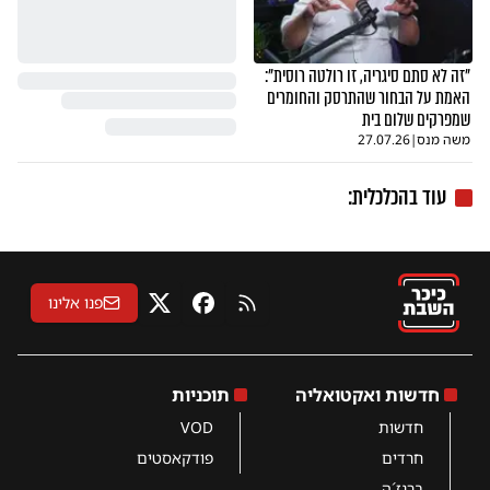
"זה לא סתם סיגריה, זו רולטה רוסית":
האמת על הבחור שהתרסק והחומרים
שמפרקים שלום בית
משה מנס
|
27.07.26
עוד בהכלכלית:
פנו אלינו
RSS
פייסבוק
X
חדשות ואקטואליה
תוכניות
חדשות
VOD
חרדים
פודקאסטים
ברנז´ה