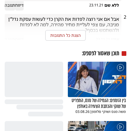
ללא שם
דיווח
תגובה
23.11.21
2
אבל אם אני רוצה לפדות את הקרן כדי לעשות עסקת נדל"ן 
מניבה, עם צפי לעליית מחיר מהירה, למה לא לפדות 
ולהשתמש בכסף?
הצגת כל התגובות
אודי
דיווח
תגובה
23.11.21
תוכן שאסור לפספס:
בין הזמנים: הגמילה של מנס, התפריט
של שוקי והכתבת הצעירה באולפן
משה מנס ושוקי סלומון
|
03.08.26