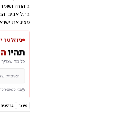
ביהודה ושומרו
בתל אביב והב
מציג את ישרא
ניוזלטר י
תהיו
הר
כל מה שצריך ל
בלי ספאם
הסרה
מעצר
בריטניה