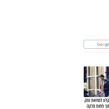
G
o
o
g
l
קלע למחאת ענק
וך פחות מדקה