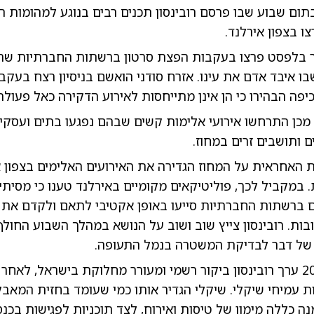
תום שבוע שבו פרסם רובינסון תכנים רבים בנוגע למהומות ה
ו בצפון אירלנד.
 בלפסט פרצו בעקבות הפצת סרטון ברשתות החברתיות שתי
בו איבד אדם את עינו. אזרח סודני הואשם בניסיון רצח בעק
יפה הבהירו כי הן אינן מתייחסות לאירוע הדקירה כאל פעולת
מכן התרחשו אירועי אלימות קשים שבהם נפגעו בתים ועסקי
ם ותושבים זרים במחוז.
 האחראית על המחוז הגדירה את האירועים האלימים בצפון א
ת. במקביל לכך, פוליטיקאים מקומיים באירלנד טענו כי מסיתים
ים ברשתות החברתיות סייעו באופן אקטיבי לתאם ולקדם את
ות. רובינסון צייץ שוב ושוב על הנושא במהלך השבוע החולף
 של דבר לבדיקת המשטרה בנמל התעופה.
באוקטובר 2025 ערך רובינסון ביקור רשמי ומעורר מחלוקת בישראל, לאח
ת עמיחי שיקלי. שיקלי הגדיר אותו כמי שעומד בחזית המא
מנה כללה מימון של טיסות ואירוח, לצד תוכניות לפגישות בכנס