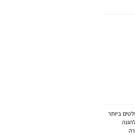
לטים ביותר
להגנה
רה