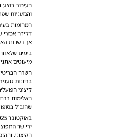
העיכוב בוצע ב
והגזעניות שפרצ
המהומות בעיר
דקירה אכזרי ש
אך רשויות האכ
בימים שלאחר 
מיעוטים אתניי
השרה הבריטית
בריונות גזעני
קיצוני הפועל
האלימות ברחוב
שהוביל בסופו
ידי שר התפוצו
הקיצוני, וההז