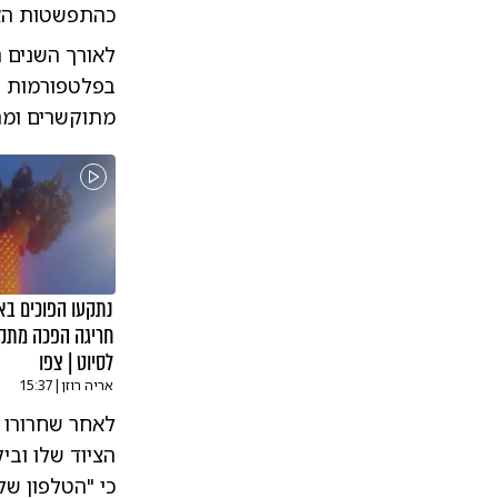
כהתפשטות האס
לאורך השנים 
בפלטפורמות הד
מתוקשרים ומת
נתקעו הפוכים באו
חריגה הפכה מתק
לסיוט | צפו
אריה רוזן
|
15:37
לאחר שחרורו 
הציוד שלו ובי
כי "הטלפון של