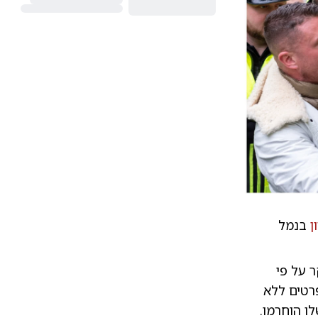
ן
בנמל
וחזק במשך כ-3 שעות ונחקר על פי
רטים ללא
ו הוחרמו.