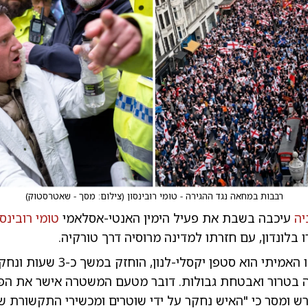
רבבות במחאה נגד ההגירה - טומי רובינסון
(
צילום: מסך - שאטרסטוק
)
יה
עיכבה בשבת את פעיל הימין האנטי-אסלאמי
טומי רובינסו
 בלונדון, עם חזרתו למדינה מרוסיה דרך טורקיה.
רובינסון, ששמו האמיתי הוא סטפן יקסלי-לנון, ה
בטרור ואבטחת גבולות. דובר מטעם המשטרה אישר את הפ
רש ומסר כי "האיש נחקר על ידי שוטרים ומכשירי התקשורת של