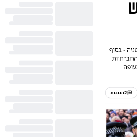
ש
ניה - בסוף
החברתיות
עופה
2
תגובות