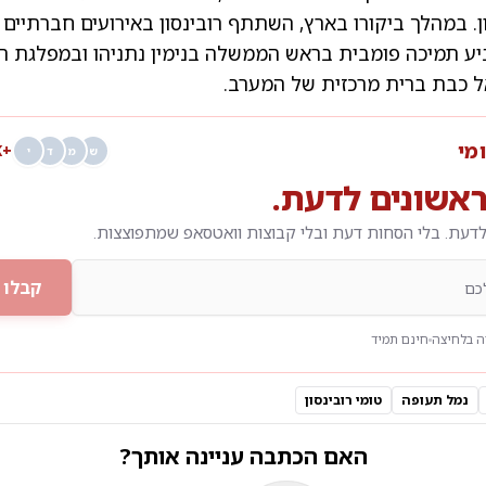
ן. במהלך ביקורו בארץ, השתתף רובינסון באירועים חברתיים ו
יע תמיכה פומבית בראש הממשלה בנימין נתניהו ובמפלגת הל
ל כבת ברית מרכזית של המערב.
ומי
+68K
ש
מ
ד
י
אשונים לדעת.
דעת. בלי הסחות דעת ובלי קבוצות וואטסאפ שמתפוצצות.
קבלו 
 בלחיצה
חינם תמיד
נמל תעופה
טומי רובינסון
האם הכתבה עניינה אותך?