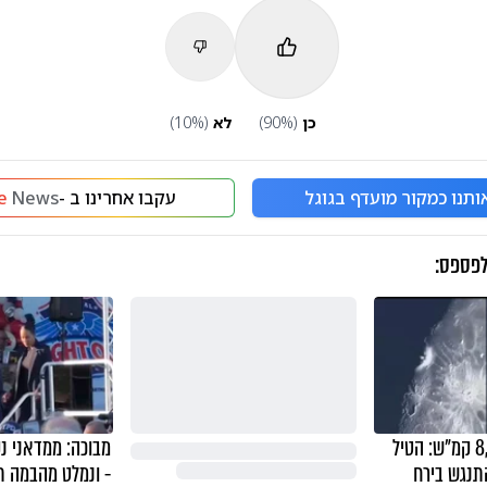
כן
(
%)
90
לא
(
%)
10
ותנו כמקור מועדף בגוגל
עקבו אחרינו ב -
News
e
לפספס:
במהירות של 8,700 קמ"ש: הטיל
מבוכה: ממדאני נ
תנגש בירח
- ונמלט מהבמה ת