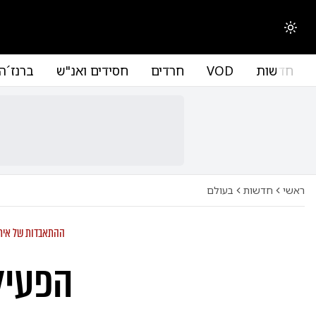
החלפת מצב תצוגה
חדשות
VOD
חרדים
חסידים ואנ"ש
ברנז´ה
ראשי
חדשות
בעולם
ההתאבדות של איר
הפעיל