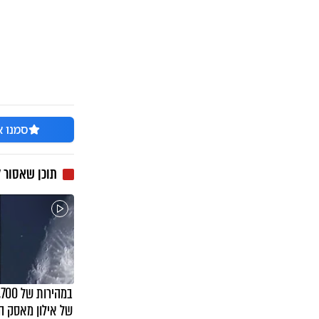
סמנו א
תוכן שאסור 
של אילון מאסק ה