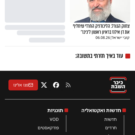
צחוק הגורל: הליכודניק החרדי שיחליף
את דן אילוז בראיון ראשון ל'כיכר'
קובי ישראל
|
06.08.26
עוד באיך חזרתי בתשובה:
פנו אלינו
RSS
פייסבוק
X
חדשות ואקטואליה
תוכניות
חדשות
VOD
חרדים
פודקאסטים