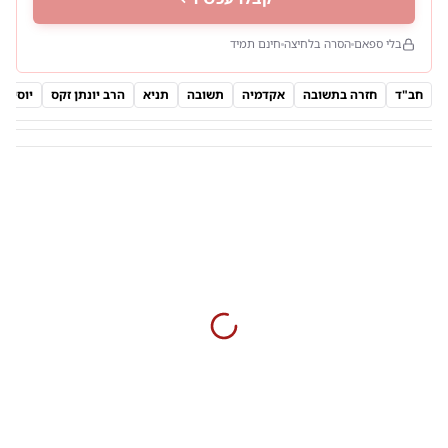
בלי ספאם
הסרה בלחיצה
חינם תמיד
חב"ד
חזרה בתשובה
אקדמיה
תשובה
תניא
הרב יונתן זקס
יוסי עב