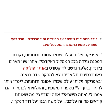
כוכב המסיבות שוויתר על הרולקס וחיי הברנז׳ה | הרב רועי
טופז על מסע התשובה המטלטל שעבר
"באפריקה גיליתי עולם שכולו אמונה ורוחניות, נקודת
המפנה נולדה בלב המסלול האקדמי". אחרי שני תארים
בלונדון, אלעד נרשם לדוקטורט ב
אנתרופולוגיה
באוניברסיטת תל אביב ויצא למחקר שדה בגאנה.
"באפריקה גיליתי עולם שכולו אמונה ורוחניות. לימדו אותי
להגיד "ברוך ה'" בשפה המקומית, והתלוויתי לכנסיות. הם
אמרו לי: ‘אתה מישראל? אתה יהודי! כל מה שאנחנו
קוראים פה זה עליכם... על משה רבנו ועל דוד המלך'".