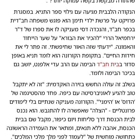
שהתורה מבקשת בקשה עמוקה יותר?".
הנקודה הלבבית מגיעה עם גילוי ספר התניא. במסגרת
פרויקט על פרשת ילדי תימן הוא פוגש משפחה חב"דית
בכפר חב"ד, והנכדה דסי מעניקה לו את ספרו של ד"ר
ירחמיאל הררי "להכיר את הבורא" על שער הייחוד
והאמונה. "ידעתי שזה האור שחיפשתי. זה פתר לי את
חידות החיים". בתקופת הקורונה הוא לומד תניא באופן
סדור ב
בית חב"ד
הבימה עם הרב עדי אלפנט, יושב גם
בכיכר הבימה ולומד.
בשלב זה עולה החשש בזירה האקדמית: "זה לא יתקבל
טוב להגיע לאוניברסיטה עם כיפה. פחד מהסטיגמה של
‘הדוס’ או ‘הימני’". הקורונה מעניקה שנתיים בלי לימודים
פרונטליים - "הצלה" שאפשרה לו להתגבש. הוא נכנס
לבית הכנסת דרך סליחות ויום כיפור, מקבל שם בבית
הכנסת, אהבה ללא תנאים, ומתאר את העמידה הראשונה
כתחושה מוחשית של "לעמוד לפני מלך מלכי המלכים".