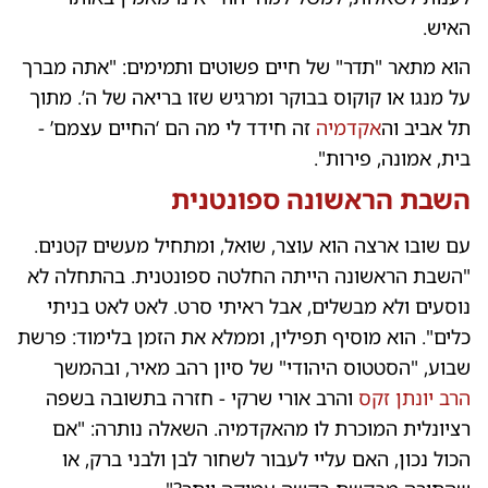
האיש.
הוא מתאר "תדר" של חיים פשוטים ותמימים: "אתה מברך
על מנגו או קוקוס בבוקר ומרגיש שזו בריאה של ה’. מתוך
תל אביב וה
אקדמיה
זה חידד לי מה הם ‘החיים עצמם’ -
בית, אמונה, פירות".
השבת הראשונה ספונטנית
עם שובו ארצה הוא עוצר, שואל, ומתחיל מעשים קטנים.
"השבת הראשונה הייתה החלטה ספונטנית. בהתחלה לא
נוסעים ולא מבשלים, אבל ראיתי סרט. לאט לאט בניתי
כלים". הוא מוסיף תפילין, וממלא את הזמן בלימוד: פרשת
שבוע, "הסטטוס היהודי" של סיון רהב מאיר, ובהמשך
הרב יונתן זקס
והרב אורי שרקי - חזרה בתשובה בשפה
רציונלית המוכרת לו מהאקדמיה. השאלה נותרה: "אם
הכול נכון, האם עליי לעבור לשחור לבן ולבני ברק, או