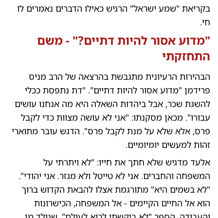
בקריאת "שמע ישראל" הרגיש כאילו הדברים נאמרים לו
חי.
"מדוע אסור להיות דתיים?" - משם
התחזקתי
הבהירות הרעיונית מתגבשת בהרצאה של הרב מניס
פרידמן "מדוע אסור להיות דתיים". "דת נתפסת ככלי
להשגת שכר, אבל ביהדות השאלה היא מה אנחנו עושים
עבורו". מכאן מסקנתו: "אני לא עושה מצוות כדי לקבל
פרס, אלא שלא על מנת לקבל פרס". הדגש עובר מתוארי
זהות למעשים יומיומיים.
אלעד מדגיש שלא חתך את חייו: "לא ויתרתי על
המשפחה והחברים. אני לא טייטל ולא מגזר. אני יהודי".
"לא בשמים היא" מתורגמת אצלו להבאת הקדוש ברוך
הוא אל החיים הקיימים - אל המשפחה, הכישרונות
והעבודה. הספר "לא ביקשתי לבוא לעולם", שנולד מן