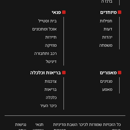
ברנז´ה
מיוחדים
פנאי
תפילות
בית וסטייל
דעות
אוכל ומתכונים
יהדות
תיירות
משפחה
מוזיקה
רכב ותחבורה
דיגיטל
מאמרים
בריאות וכלכלה
מגזינים
צרכנות
מאמע
בריאות
כלכלה
כיכר העיר
כל הזכויות שמורות לכיכר השבת
מדיניות
תנאי
נגישות