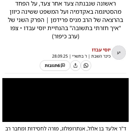
ראשונה שנבנתה צעד אחר צעד, על הפחד
מהסטיגמה באקדמיה ועל המשפט ששינה כיוון
בהרצאה של הרב מניס פרידמן | הפרק השני של
"איך חזרתי בתשובה" בהנחיית יוסי עבדו • צפו
(ערב כיפור)
יוסי עבדו
יע
כיכר השבת
|
ו' בתשרי
|
28.09.25
6
תגובות
0:00
/
40:39
10
10
ד"ר אלעד בן אלול, אנתרופולוג, מורה לחסידות ומחבר רב
ד"ר