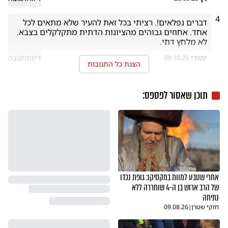
4
דברים נפלאים!. רציתי בכל זאת להעיר שלא מתאים לכל 
אחד. אחוזים גבוהים מהציונות הדתית מתקלקלים בצבא. 
לא מלחץ דתי.
יהודי
דיווח
תגובה
09.10.25
הצגת כל התגובות
תוכן שאסור לפספס:
אחרי שטבע למוות במקסיקו: גופת נכדו
של הרב ארוש בן ה-4 שוחררה ללא
נתיחה
חזקי שטרן
|
09.08.26