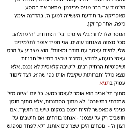
הלימוד עם הרב מניס פרידמן, מתאר את המסע
מאפריקה עד תודעת העשייה למען ה’. בהדרגה אימץ
כיפה, אחר כך זקן.
המסר שלו לדור: בלי איומים ובלי הפחדות. "ה’ מתלהב
מכל מצווה שאנחנו עושים. אני תמיד אומר לתלמידים
שלי, להיות עצמך עם תורה ומצוות". הוא מצביע על הרס
עצמי כגעגוע לבורא, ומזכיר שכאב דתי של תבניות
ושיפוטיות הרחיק רבים. לישיבה קלאסית לא נכנס, אלא
מצא כולל וחברותות שקיבלו אותו כפי שהוא, לצד לימוד
עמוק ב
תניא
.
מתוך תל אביב הוא אומר לעצמו כמעט כל יום "איזה מזל
שחזרתי בתשובה". לא מתוך הסתגרות, אלא מתוך חוסן
פנימי שמאפשר להיות "פנס במקום שיש בו חושך". אם
חושבים רק על עצמנו - אנחנו בורחים. אם חושבים על
רצון ה’ - נוכחים היכן שצריכים אותנו. "לא לפחד ממפגש