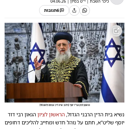
כיכר השבת
|
י"ט בסיון
|
04.06.26
6
תגובות
הראשון לציון הגר"ד יוסף
(
צילום: אריה לייב אברמס פלאש 90
)
נשיא בית הדין הרבני הגדול,
הראשון לציון
הגאון רבי דוד
יוסף שליט"א, חתם על נוהל חדש ומחייב להליכים דחופים