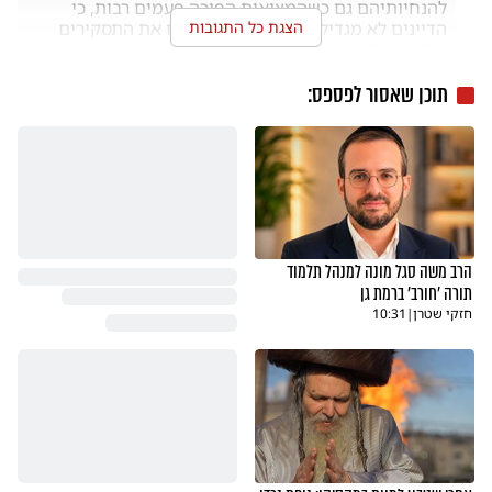
להנחיותיהם גם כשהמציאות הפוכה פעמים רבות, כי 
הצגת כל התגובות
הדיינים לא מגדילים ראש אלא מקבלים את התסקירים 
כתורה מסיני
הבעיה
דיווח
תגובה
05.06.26
תוכן שאסור לפספס:
הרב משה סגל מונה למנהל תלמוד
תורה 'חורב' ברמת גן
חזקי שטרן
|
10:31