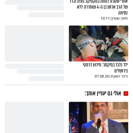
אחרי שטבע למוות במקסיקו: גופת נכדו
של הרב ארוש בן ה-4 שוחררה ללא
נתיחה
חזקי שטרן
|
10:11
ילד נלכד במיקסר: חילוץ דרמטי
בירושלים
כיכר השבת
|
07.08.26
אולי גם יעניין אותך: