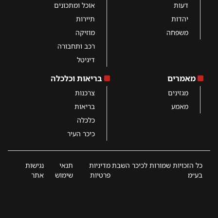
דעות
אוכל ומתכונים
יהדות
תיירות
משפחה
מוזיקה
רכב ותחבורה
דיגיטל
מאמרים
בריאות וכלכלה
מגזינים
צרכנות
מאמע
בריאות
כלכלה
כיכר העיר
כל הזכויות שמורות לכיכר השבת
מדיניות
תנאי
נגישות
בע״מ
פרטיות
שימוש
אתר