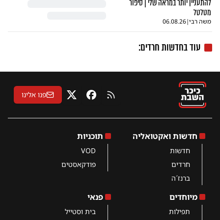
להתעניין יותר במראה שלי | סיפור
מטלטל
משה רבי
|
06.08.26
עוד בחדשות חרדים:
פנו אלינו
RSS
פייסבוק
X
חדשות ואקטואליה
תוכניות
חדשות
VOD
חרדים
פודקאסטים
ברנז´ה
מיוחדים
פנאי
תפילות
בית וסטייל