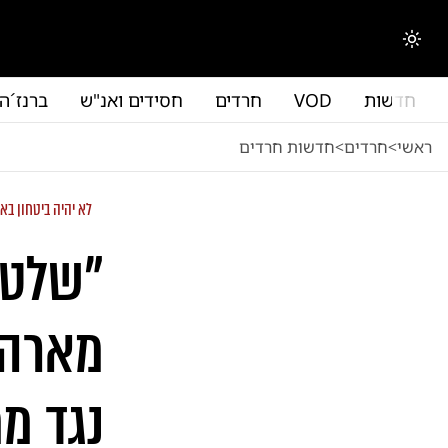
לג לתוכן הראשי
החלפת מצב תצוגה
חדשות
VOD
חרדים
חסידים ואנ"ש
ברנז´ה
ראשי
<
חרדים
<
חדשות חרדים
לא יהיה ביטחון בא
"שלטו
מארה"
נגד מ