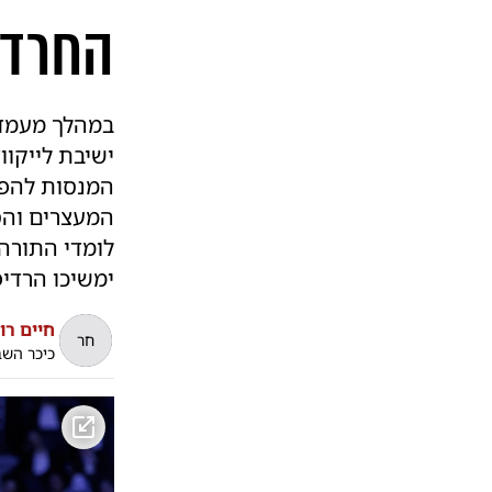
החרדי
במהלך מעמד 
ישיבת לייקו
המנסות להפוך
המעצרים והס
לומדי התורה
ימשיכו הרדיפ
חיים רו
חר
כיכר הש