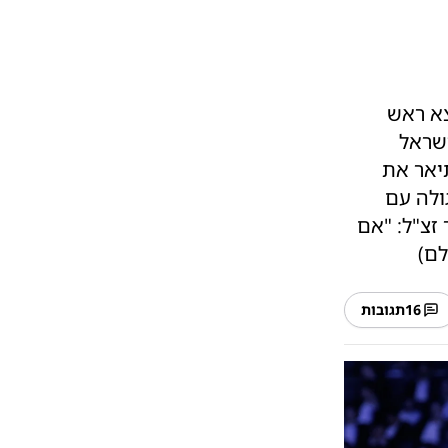
צא ראש
ישראל
תיאר את
ולה עם
זצ"ל: "אם
לם)
16
תגובות