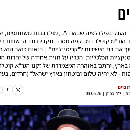
ם
הענק בפילדלפיה שבארה"ב, מול רבבות משתתפים, י
וד הגר"מ קוטלר במתקפה חסרת תקדים נגד הרשויות ב
 את בני הישיבות ל"קרימינליים" | בנאום כואב הוא 
נקציות הכלכליות, הכריז על חזית אחידה של יהדות הג
 בארץ, וחתם באזהרה המצמררת של זקנו הגר"א קוטלר 
ות - לא יהיה שלום וביטחון בארץ ישראל" (חרדים, בעו
זנבוים
בת
|
י"ח בסיון
|
03.06.26