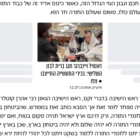
חכם ונבון הגוי הגדול הזה, כאשר כינוס אדיר זה של כבוד התו
ולם כולו, משום שעולם התורה חד הוא.
זאנוויל ויינברגר חגג ברית לבנו
השלישי: בכירי התעשייה התייצבו
• צפו
איציק אוחנה
|
12:31
 ראש הישיבה בדברי זקנו, ראש הישיבה הגאון רבי אהרן קוטלר 
יה מפחד לומר זאת אך הסבא כותב זאת במפורש, שהביטחון ב
לומדי התורה, ורק דרכם ארץ ישראל תהיה מקום בטוח, ואם ימ
מדי התורה לא יהיה שלום ולא יהיה ביטחון בארץ, שכן בארץ י
יתנו ללומדי התורה ללמוד בשקט ויתנו לכל יהודי להיות ירא ש