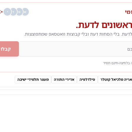
מי
+68K
ש
מ
ד
י
אשונים לדעת.
לדעת. בלי הסחות דעת ובלי קבוצות וואטסאפ שמתפוצצות.
קבלו 
 בלחיצה
חינם תמיד
אריה מלכיאל קוטלר
פילדלפיה
אדירי התורה
מעצר תלמידי ישיבה