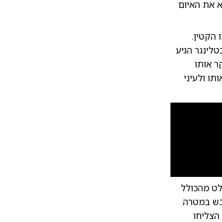
 את האיום
 הקטין.
לינגר הגיע
ר אותו
תו ולעיני
10
1
לט מהכולל
מסע הבריחה של החשוד. תיעוד דרמטי
| צילום:
צילו
בש במטרה
הצליחו