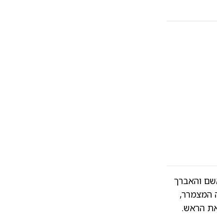
אשם והאברך
 המצמרר,
את הראש.