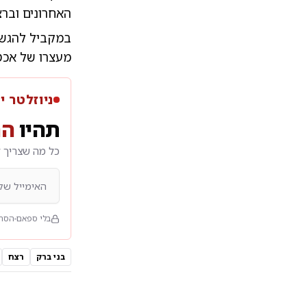
האחרונים וברצח
במקביל להגשת
מעצרו של אכטל
ניוזלטר י
תהיו
הר
כל מה שצריך ל
בלי ספאם
הסרה
בני ברק
רצח