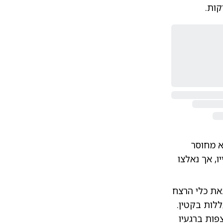
קות.
א מחוסר
, אך נאלצו
את כלי הרצח
לות בקטין.
 לבנו של המנוח, נער בן 13 בלבד, לצפות ברגעיו