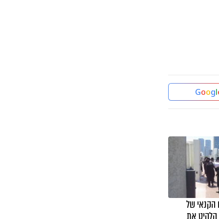
G
o
o
g
l
 הקנאי של
 הלהיט את