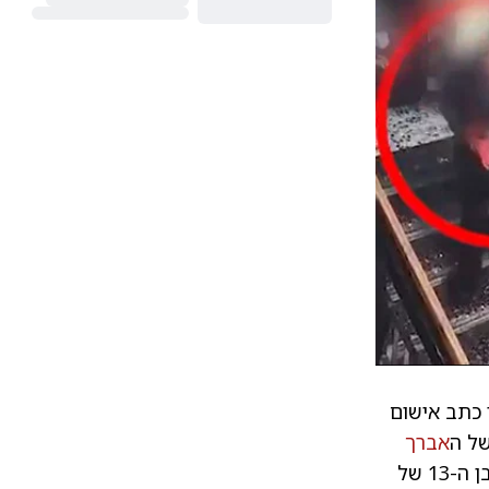
 כתב אישום
ל ה
אברך
הרב ישי פור זצ"ל בן ה-53. הרצח המזעזע בוצע בתוך כולל בעיר, לעיני בנו בן ה-13 של