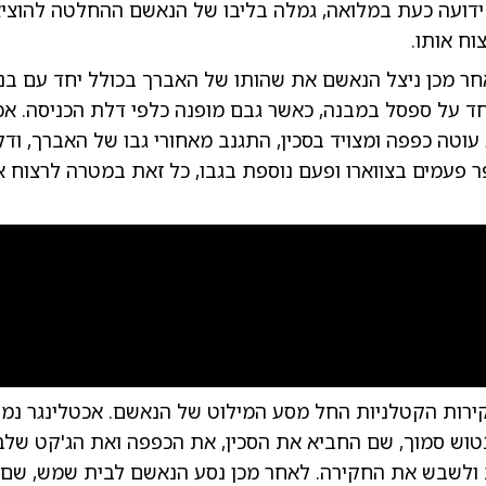
ידועה כעת במלואה, גמלה בליבו של הנאשם ההחלטה להוציא
וח אותו.
ר מכן ניצל הנאשם את שהותו של האברך בכולל יחד עם בנו
חד על ספסל במבנה, כאשר גבם מופנה כלפי דלת הכניסה. אכט
וטה כפפה ומצויד בסכין, התגנב מאחורי גבו של האברך, ודק
 פעמים בצווארו ופעם נוספת בגבו, כל זאת במטרה לרצוח או
0:00
/
0:42
0
ירות הקטלניות החל מסע המילוט של הנאשם. אכטלינגר נמ
נטוש סמוך, שם החביא את הסכין, את הכפפה ואת הג'קט של
 ולשבש את החקירה. לאחר מכן נסע הנאשם לבית שמש, שם 