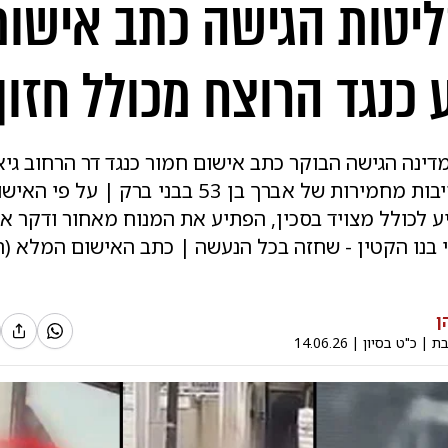
יטות הגישה כתב אישום
 כנגד הרוצח מכולל חזון
ינה הגישה הבוקר כתב אישום חמור כנגד דר הרחוב גיא
בגין רצח בנסיבות מחמירות של אברך בן 53 בבני ברק | על פי ה
ע לכולל מצויד בסכין, הפתיע את המנוח מאחור ודקר או
י בנו הקטין - שחזה בכל הנעשה | כתב האישום המלא (
ן
בת
|
כ"ט בסיון
|
14.06.26