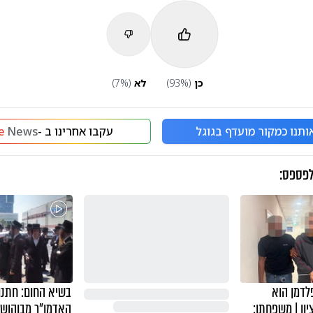
כן
(
%)
93
לא
(
%)
7
ותנו כמקור מועדף בגוגל
עקבו אחרינו ב -
News
e
לפספס:
לדמן הוא
בשיא החום: חתנו
ון | משפחתו:
האדמו"ר מבוהוש