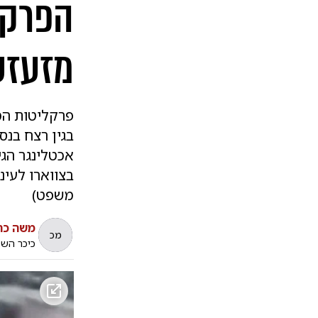
הפרקל
מזעזע
פרקליטות המד
אכטלינגר הגי
בצווארו לעינ
משפט)
משה כה
מכ
כיכר הש