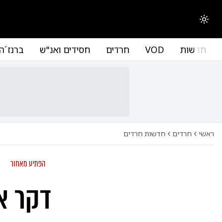
החלפת מצב תצוגה
חדשות
VOD
חרדים
חסידים ואנ"ש
ברנז´ה
ראשי
חרדים
חדשות חרדים
הפתיע מאחור
דקר א