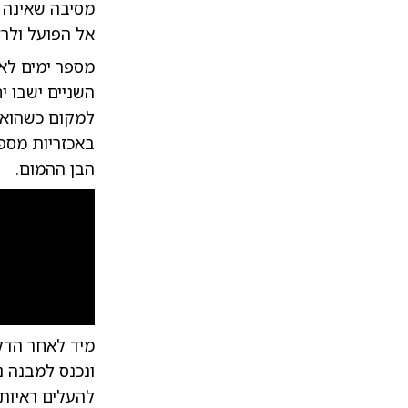
מסיבה שאינה 
אל הפועל ולרצ
מספר ימים לאח
השניים ישבו י
למקום כשהוא ע
באכזריות מספר
הבן ההמום.
מיד לאחר הדק
ונכנס למבנה 
להעלים ראיות