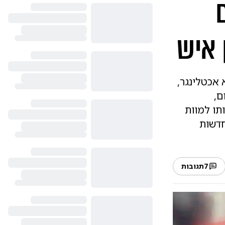
 איש
 אכטלינגר,
אישום,
תו למוות
חדשות
7
תגובות