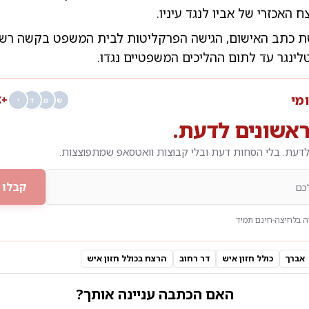
 האכזרי של אביו לנגד עיניו.
 כתב האישום, הגישה הפרקליטות לבית המשפט בקשה רש
ינגר עד לתום ההליכים המשפטיים נגדו.
ומי
+68K
ש
מ
ד
י
אשונים לדעת.
דעת. בלי הסחות דעת ובלי קבוצות וואטסאפ שמתפוצצות.
קבלו 
 בלחיצה
חינם תמיד
אברך
כולל חזון איש
דר רחוב
הרצח בכולל חזון איש
האם הכתבה עניינה אותך?