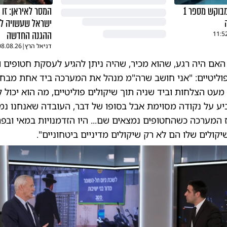
החבל מתהדק: המבוקש מספר 1
המסר לאיראן: זו
ישראל שעשויה ל
ההגנה החדשה
11:5
דניאל הרץ
|
08.08.26
האם היה רגע, שהוא מכיר, שהיה ניתן להגיע לעסקת חטופים 
וליטיים: "אני חושב שרה"מ מנהל את המערכה ביד אחת מבחי
 מעט הצלחות וביד שניה תוך שיקולים פוליטיים, מה הוא יכול 
ע על נקודה מסוימת אבל בסופו של דבר, העובדה שאנחנו נ
ם מאז המערכה כשהחטופים נמצאים שם... היו הזדמנויות במאי ובפר
קולים שלו הם לא רק שיקולים מדיניים ביטחוניים".