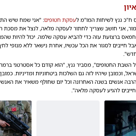
יון
ח"כ גנץ לשיחות המו"מ ל
עסקת חטופים
: "אני שמח שיש התק
מור, אני חושב שצריך לחתור לעסקה מלאה, לנצל את מסכת ה
מאס ברצועת עזה כדי להביא עסקה שלמה. יכול להיות שהמ
בל חייבים לסגור את הכל עכשיו, אחרת נישאר ללא מנופי לח
דש".
 השבת החטופים", מסביר גנץ, "הוא קודם כל אסטרטגי ברמה
ל, וכמובן שיהיו לזה גם השלכות ביטחוניות ומדיניות. כמובן ז
 הרבה אנשים בשנה האחרונה וכל יום שחולף משאיר את האנש
חייבים להגיע לעסקה מלאה".