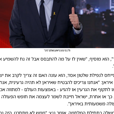
ח"כ בני גנץ בריאיון באולפן 'כיכר'
, הוא מוסיף, "שאין לו על מה להתבסס אבל זה נח להשמיע או
יחס לנפילת שלטון אסד, הוא עונה האם זה צריך לקרב את יש
איראן: "אנחנו צריכים להבטיח שאיראן לא תהיה גרעינית, אנחנ
ו לתקוף את הגרעין או להגיע - באמצעות העולם - למתווה א
. כך או אחרת, ישראל חייבת לשמר לעצמה את חופש הפעולה ה
ולה משמעותית באיראן".
שלה בתחילת המלחמה, אומר גנץ: "ממש לא מתחרט, היה נכון