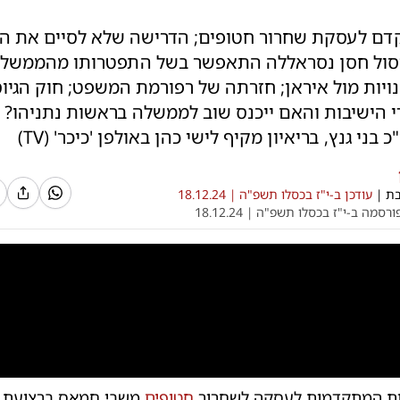
ם לעסקת שחרור חטופים; הדרישה שלא לסיים את ה
סול חסן נסראללה התאפשר בשל התפטרותו מהממשלה
ויות מול איראן; חזרתה של רפורמת המשפט; חוק הגיו
 הישיבות והאם ייכנס שוב לממשלה בראשות נתניהו? י
בני גנץ, בריאיון מקיף לישי כהן באולפן 'כיכר' (TV)
בת
|
עודכן ב-
י"ז בכסלו תשפ"ה |
18.12.24
ורסמה ב-
י"ז בכסלו תשפ"ה |
18.12.24
0:00
/
22:55
0
ות המתקדמות לעסקה לשחרור
חטופים
משבי חמאס ברצועת ע