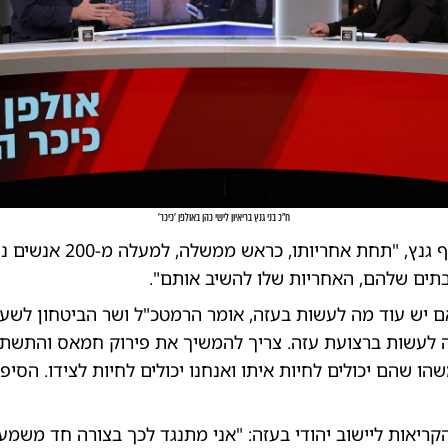
ח"כ בני גנץ בריאיון לישי כהן באולפן 'כיכר'
"נתניהו", מוסיף גנץ, "תחת אחריותו, כראש ממשלה,
תים שלהם, האחריות שלו להשיב אותם".
יש עוד מה לעשות בעזה, אומר הרמטכ"ל ושר הביטחון לשעבר
 לעשות ברצועת עזה. צריך להמשיך את פירוק חמאס והתשתיו
הו שהם יכולים לחיות איתו ואנחנו יכולים לחיות לצידו. הסיפ
קריאות ליישוב יהודי בעזה: "אני מתנגד לכך בצורה חד משמעי