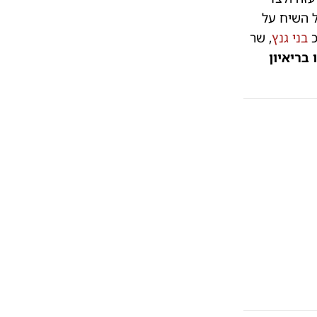
ח"כ בני גנץ בריאיון באולפן 'כיכר השבת' | צפו
| צ
ל השיח על
כ
בני גנץ
, שר
 בריאיון