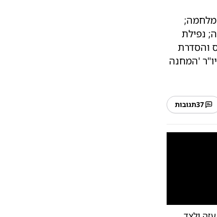
מלחמה;
; נפילת
ס והסדרת
ו"ר 'המחנה
37
תגובות
10
1
זה ולצד