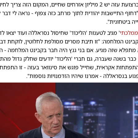
מקבל את זה, ברצועת עזה יש 2 מיליון אזרחים שחיים, המקום הזה צרי
דחוף התיישבות יהודית לתוך מרחב כזה צפוף - נראה לי דבר לא
 ביטחונית".
מלכתי
' מגיב לטענות 'הליכוד' שחיסול נסראללה ועוד יצאו ל
בינט המלחמה: "זו תיבת מסרים מסולפת לחלוטין, לוקחת דבר
 מתפלא שזה מגיע. אם בני גנץ היה חבר בקבינט המלחמה - היי
כבר בשנה שעברה, גם חברי 'הליכוד' יודעים שחלק גדול מה
פתחות אקראית, שחייל פוגש את סינוואר בעזה - זו התפתחו
וע בנסראללה - אמרנו שיהיו הזדמנויות נוספות".