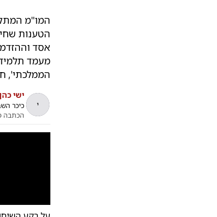
המו"מ המתקד
הטענות שחי
אסד וההזדמנ
מעמד תלמידי
הממלכתי', ח"כ 
ישי כהן
י
כיכר הש
הכתבה פ
על רקע השיח