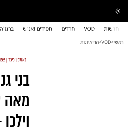
לג לתוכן הראשי
החלפת מצב תצוגה
חדשות
VOD
חרדים
חסידים ואנ"ש
ברנז´ה
ראשי
<
VOD
<
הריאיונות
באולפן 'כיכר' | צפו
בני גנ
מאה א
וילכו 