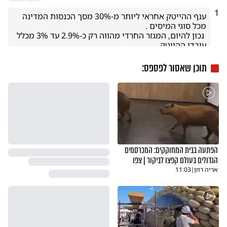
1
ענף ההייטק אחראי ליותר מ-30% מסך הכנסות המדינה 
 נכון להיום, המגזר החרדי מהווה רק כ-2.9% עד 3% מכלל 
עובדי ההייטק. 
לימודי ליבה.
דיווח
תגובה
13.05.26
תוכן שאסור לפספס:
הפתעה בבית המחוקקים: המכרסמים
הגדולים בעולם קפצו לביקור | צפו
אריה רוזן
|
11:03