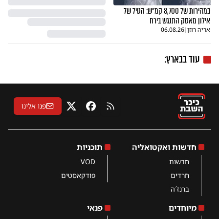
במהירות של 8,700 קמ"ש: הטיל של
אילון מאסק התנגש בירח
אריה רוזן
|
06.08.26
עוד בבארץ:
פנו אלינו
RSS
פייסבוק
X
חדשות ואקטואליה
תוכניות
חדשות
VOD
חרדים
פודקאסטים
ברנז´ה
מיוחדים
פנאי