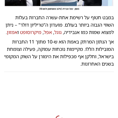
מאסק - מנכל אנבידיה
(
צילום: שאטרסטוק פלאש 90
)
במבט חטוף על רשימת אחת-עשרה החברות בעלות
השווי הגבוה ביותר בעולם. מועדון ה"טריליון דולר" – ניתן
למצוא שמות כמו אנבידיה,
גוגל
,
אפל
,
מיקרוסופט
ו
אמזון
.
אך הנתון המרתק באמת הוא ש-10 מתוך 11 החברות
המובילות הללו. מקיימות נוכחות עמוקה, פעילה וצומחת
בישראל, וחלקן אף מכפילות את הימורן על השוק המקומי
בשנים האחרונות.