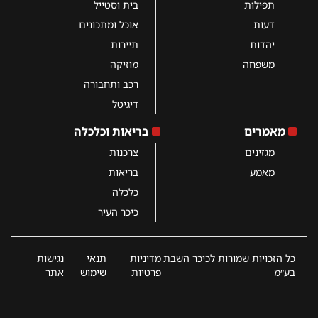
תפילות
בית וסטייל
דעות
אוכל ומתכונים
יהדות
תיירות
משפחה
מוזיקה
רכב ותחבורה
דיגיטל
מאמרים
בריאות וכלכלה
מגזינים
צרכנות
מאמע
בריאות
כלכלה
כיכר העיר
כל הזכויות שמורות לכיכר השבת
מדיניות
תנאי
נגישות
בע״מ
פרטיות
שימוש
אתר