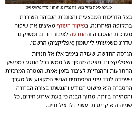
מערכת כיפת ברזל בפעולה
(
צילום: יונתן זינדל/פלאש 90
)
בצל הדריכות המבצעית והכוננות הגבוהה השוררת
בתקופה האחרונה, ב
פיקוד העורף
מאיצים את שיפור
מערכות ההסברה וה
התרעה
לציבור הרחב ומשיקים
שדרוג משמעותי ליישומון (אפליקציה) הרשמי.
הגרסה החדשה, שעולה בימים אלו אל חנויות
האפליקציות, מציגה מהפך של ממש בכל הנוגע לממשק
ההתרעות וההנחיות לציבור בזמן אמת. המטרה המרכזית
שעמדה לנגד עיני המפתחים ואנשי המקצוע של מערך
ההסברה היא פישוט המידע והנגשתו בצורה הברורה
והמהירה ביותר, מתוך הבנה כי בעת אירוע חירום, כל
שנייה היא קריטית ועשויה להציל חיים.