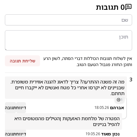
0
תגובות
אין לשלוח תגובות הכוללות דברי הסתה, לשון הרע
שליחת תגובה
ותוכן החורג מגבול הטעם הטוב.
3
מה זה משנה ההתרעה? צריך לדאוג להגנה אווירית משופרת. 
שבניינים לא יקרסו אחרי כל מטח ואנשים לא ייקברו חיים 
תחתם. 
😢
1
אברהם
דיווח
תגובה
18.05.26
המטרה של מלחמת האזעקות ןהטילים מהמטוסים היא 
להפיל בניינים 
נכון מאוד
דיווח
תגובה
19.05.26