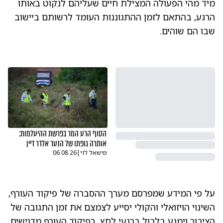
מיד מהי הפעולה המצילת חיים שעליהם לנקוט באותו
הרגע, בהתאם לזמן ההתגוננות העומד לרשותם ביישוב
שבו הם שוהים.
הסוף הרע המר בפרשת ההיעלמות:
אותרה גופתו של הנער אלדר דיין
מישאל לוי
|
06.08.26
על פי המידע שמפרסם מערך ההסברה של פיקוד העורף,
השינוי הויזואלי והקולי יסייע לצמצם את זמן התגובה של
הציבור וימנע בלבול ברגעי לחץ. בפיקוד העורף מדגישים