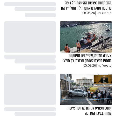
התפתחות בפרשת ההיעלמות? גופה
בריקבון מתקדם אותרה ליד מחלף ירקון
בני סולומון
|
06.08.26
צעירה חרדית, שני ילדים ותינוקות
נסחפו בסירה לעומק הכנרת; כך חולצו
מישאל לוי
|
05.08.26
עונש מפתיע לנהגת שדרסה אישה
למוות בכיכר המדינה