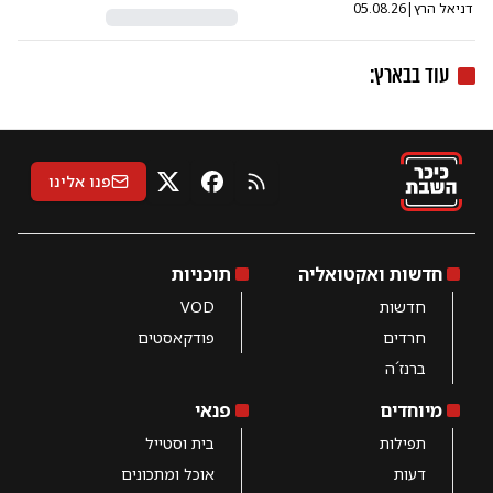
דניאל הרץ
|
05.08.26
עוד ב
בארץ
:
פנו אלינו
RSS
X
פייסבוק
חדשות ואקטואליה
תוכניות
חדשות
VOD
חרדים
פודקאסטים
ברנז´ה
מיוחדים
פנאי
תפילות
בית וסטייל
דעות
אוכל ומתכונים