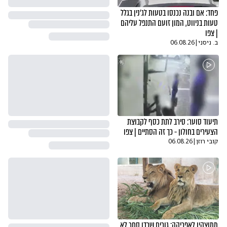
פחד: אם ובנה נכנסו בטעות לג'נין בגלל
טעות בניווט, המון זועם התנפל עליהם
| צפו
ב. ניסני
|
06.08.26
תיעוד סוער: סירב לתת כסף לקבוצת
הצעירים בחולון - כך זה הסתיים | צפו
קובי רוזן
|
06.08.26
ממוצקין לאפריקה: גורים שרדו סחר לא