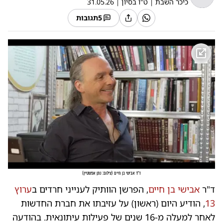
כיכר השבת
|
ט"ו בסיון
|
31.05.26
5
תגובות
ד"ר אבישי בן חיים
(
צילום: נתן אפשטיין
)
ד"ר
אבישי בן חיים
, הפרשן הוותיק לענייני חרדים ב
ערוץ
13
, הודיע היום (ראשון) על עזיבתו את חברת החדשות
לאחר למעלה מ-16 שנים של פעילות עיתונאית. בהודעה