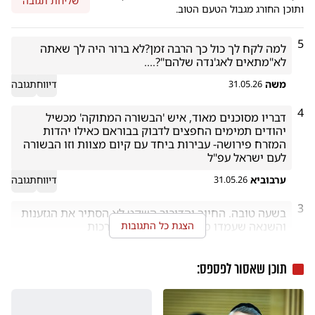
שליחת תגובה
ותוכן החורג מגבול הטעם הטוב.
5
למה לקח לך כול כך הרבה זמן?לא ברור היה לך שאתה 
לא"מתאים לאג'נדה שלהם"?....
משה
דיווח
תגובה
31.05.26
4
דבריו מסוכנים מאוד, איש 'הבשורה המתוקה' מכשיל 
יהודים תמימים החפצים לדבוק בבוראם כאילו יהדות 
המזרח פירושה- עבירות ביחד עם קיום מצוות וזו הבשורה 
לעם ישראל עפ"ל
ערבוביא
דיווח
תגובה
31.05.26
3
בשעה טובה. החיוך והדיבור השקט לא הסתיר את הגזענות 
הצגת כל התגובות
והשנאה שעמדו מאחורי תיאוריות מופרכות 
סיגל
דיווח
תגובה
31.05.26
תוכן שאסור לפספס: