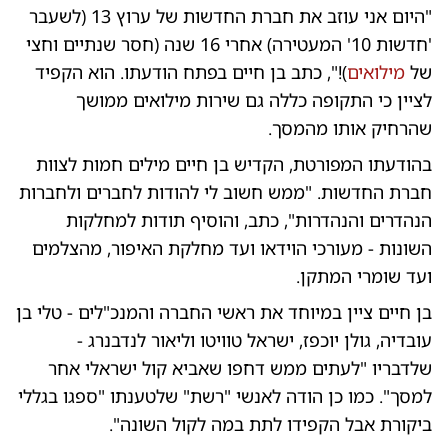
"היום אני עוזב את חברת החדשות של ערוץ 13 (לשעבר
'חדשות 10' המעטירה) אחרי 16 שנה (חסר שנתיים וחצי
של
מילואים
)!", כתב בן חיים בפתח הודעתו. הוא הקפיד
לציין כי התקופה כללה גם שירות מילואים ממושך
שהרחיק אותו מהמסך.
בהודעתו המפורטת, הקדיש בן חיים מילים חמות לצוות
חברת החדשות. "ממש חשוב לי להודות לחברים ולחברות
הנהדרים והנהדרות", כתב, והוסיף תודות למחלקות
השונות - מעורכי הוידאו ועד מחלקת האיפור, מהצלמים
ועד שומרי המתקן.
בן חיים ציין במיוחד את ראשי החברה והמנכ"לים - טלי בן
עובדיה, גולן יוכפז, ישראל טוויטו וליאור לנדבנרג -
שלדבריו "לעתים ממש דחפו שאביא קול ישראלי אחר
למסך". כמו כן הודה לאנשי "רשת" שלטענתו "ספגו בגללי
ביקורת אבל הקפידו לתת במה לקול השונה".