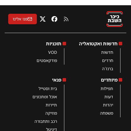
פנו אלינו
RSS
פייסבוק
X
חדשות ואקטואליה
תוכניות
חדשות
VOD
חרדים
פודקאסטים
ברנז´ה
מיוחדים
פנאי
תפילות
בית וסטייל
דעות
אוכל ומתכונים
יהדות
תיירות
משפחה
מוזיקה
רכב ותחבורה
דיגיטל