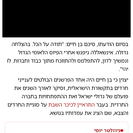
0:00
/
1:00:57
10
10
בסיום הודעתו, סיכם בן חיים: "תודה על הכל. בהצלחה
ד"ר
גדולה. אינשאללה ניפגש אחרי הפיוס הלאומי הגדול
ונמשיך לדון, להתפלמס ולהתווכח מתוך כבוד וחברות. לו
יהי".
יצוין כי בן חיים היה אחד הפרשנים הבולטים לענייני
חרדים בתקשורת הישראלית, וסיקר לאורך השנים את
פועלם של גדולי ישראל ואת ההתפתחויות בחברה
החרדית. בעבר
התראיין לכיכר השבת
על סוגיית החרדים
והצבא, שם הציג את עמדותיו בנושא.
ניוזלטר יומי