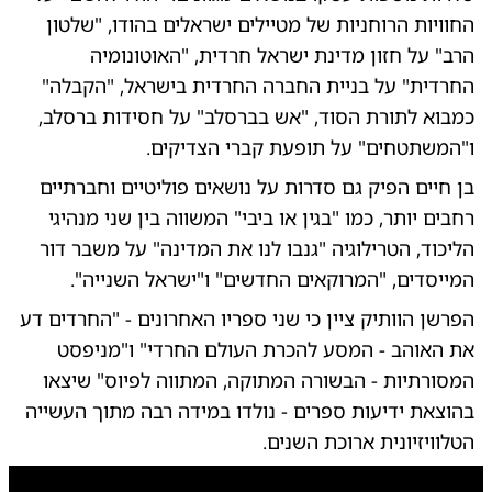
החוויות הרוחניות של מטיילים ישראלים בהודו, "שלטון
הרב" על חזון מדינת ישראל חרדית, "האוטונומיה
החרדית" על בניית החברה החרדית בישראל, "הקבלה"
כמבוא לתורת הסוד, "אש בברסלב" על חסידות ברסלב,
ו"המשתטחים" על תופעת קברי הצדיקים.
בן חיים הפיק גם סדרות על נושאים פוליטיים וחברתיים
רחבים יותר, כמו "בגין או ביבי" המשווה בין שני מנהיגי
הליכוד, הטרילוגיה "גנבו לנו את המדינה" על משבר דור
המייסדים, "המרוקאים החדשים" ו"ישראל השנייה".
הפרשן הוותיק ציין כי שני ספריו האחרונים - "החרדים דע
את האוהב - המסע להכרת העולם החרדי" ו"מניפסט
המסורתיות - הבשורה המתוקה, המתווה לפיוס" שיצאו
בהוצאת ידיעות ספרים - נולדו במידה רבה מתוך העשייה
הטלוויזיונית ארוכת השנים.