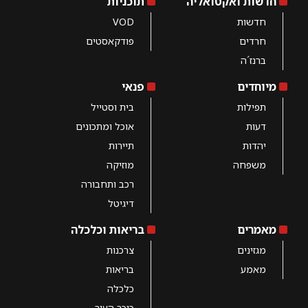
חדשות ואקטואליה
תוכניות
חדשות
VOD
חרדים
פודקאסטים
ברנז´ה
מיוחדים
פנאי
תפילות
בית וסטייל
דעות
אוכל ומתכונים
יהדות
תיירות
משפחה
מוזיקה
רכב ותחבורה
דיגיטל
מאמרים
בריאות וכלכלה
מגזינים
צרכנות
מאמע
בריאות
כלכלה
כיכר העיר