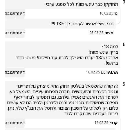
7
תחוקקו כבר עונש מוות לכל מפגע ערבי
נו
דיווח
תגובה
16.02.25
חבל שאי אפשר לעשות לך LIKE!!!

משה
דיווח
תגובה
03.03.25
6
אח"כ שה18 יעברו הוא ילך להרוג עוד חיילים! פשוט כדור 
בראש!
TALYA❤️‍🔥
דיווח
תגובה
16.02.25
5
זה קורה שהשמאל בשלטון החוק החל מיצחק גולדפריינד 
ונגמר בפצרית והיועמשית. חברה תפתחו עיניים. השמאל בא 
לטרפד את האנשים אפילו שלהם. גם תפסיקו לבחור לאף 
מפלגה שמאולנית מבני גנץ ובנט וליברמן ולפיד הם לא עושים 
כלום רק לשלוט על חשבון הציבור ולחסל את הבג"ץ שלא נתן 
לירות בערבים שהתקרבו לגדר 
קובי
דיווח
תגובה
16.02.25