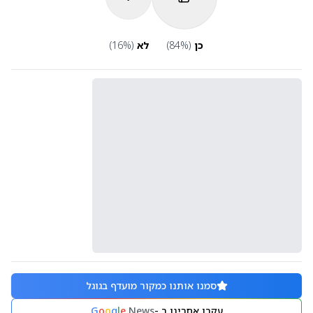
כן
(
%)
84
לא
(
%)
16
סמנו אותנו כמקור מועדף בגוגל
עקבו אחרינו ב -
News
e
l
g
o
o
G