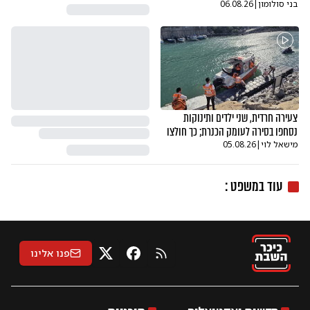
בני סולומון
|
06.08.26
צעירה חרדית, שני ילדים ותינוקות
נסחפו בסירה לעומק הכנרת; כך חולצו
מישאל לוי
|
05.08.26
עוד ב
משפט
:
פנו אלינו
RSS
X
פייסבוק