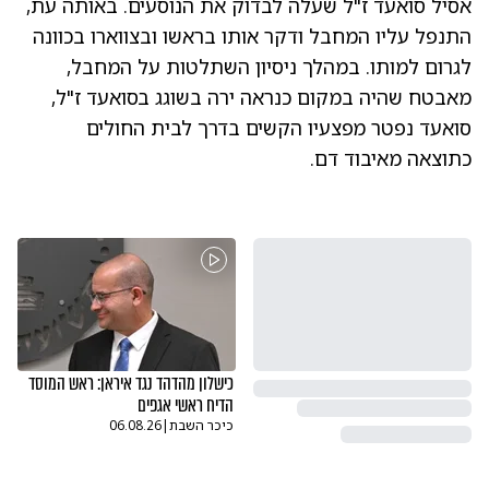
אסיל סואעד ז"ל שעלה לבדוק את הנוסעים. באותה עת,
התנפל עליו המחבל ודקר אותו בראשו ובצווארו בכוונה
לגרום למותו. במהלך ניסיון השתלטות על המחבל,
מאבטח שהיה במקום כנראה ירה בשוגג בסואעד ז"ל,
סואעד נפטר מפצעיו הקשים בדרך לבית החולים
כתוצאה מאיבוד דם.
כישלון מהדהד נגד איראן: ראש המוסד
הדיח ראשי אגפים
כיכר השבת
|
06.08.26