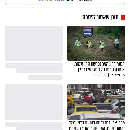
תוכן שאסור לפספס:
הסוף הרע המר בפרשת ההיעלמות:
אותרה גופתו של הנער אלדר דיין
מישאל לוי
|
06.08.26
פחד: אם ובנה נכנסו בטעות לג'נין בגלל
טעות בניווט, המון זועם התנפל עליהם