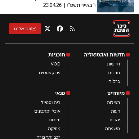
ו' באייר תשפ"ו | 23.04.26
פנו אלינו
RSS
X
פייסבוק
חדשות ואקטואליה
תוכניות
חדשות
VOD
חרדים
פודקאסטים
ברנז´ה
מיוחדים
פנאי
תפילות
בית וסטייל
דעות
אוכל ומתכונים
יהדות
תיירות
משפחה
מוזיקה
רכב ותחבורה