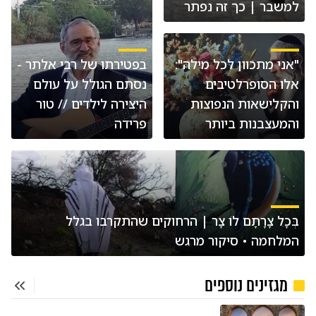
למשבר | כך זה נפתר
"אני מתכוון לכל מילה":
בפטירתו של רבי אלתר -
אלו הסופרלטיבים
נסתם הגולל על עולם
והקלישאות הנפוצות
היצירה לילדים // טור
והמעצבנות ביותר
פרידה
בְּכָל צָרָתָם לוֹ צָר | הרחוקים שהתקרבו בגלל
המלחמה • סיקור מרגש
מגזינים נוספים