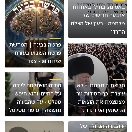
באמונה, בחיל ובאחדות:
ארבעה חודשים של
מלחמה - בעין של הצלם
החרדי
פרשה בבינה | המחשת
פרשת השבוע בעזרת
יצירות ai • צפו
חלוצת ה'תקנות' - לא
מוריה השתלטה ליודה
עוצרת: כך חסידות גור
על החיים, והוא חיפש
מצמצמת את הוצאות
מפלט - עד שהבעיה
הנישואין המיותרות
נחשפה | סיפור מטלטל
זו הבעיה הגדולה של