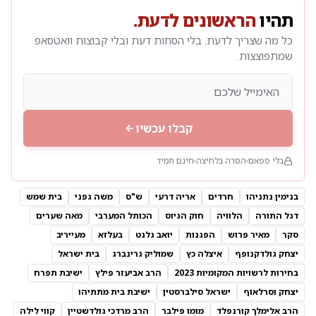
תהיו
הראשונים לדעת.
כל מה שצריך לדעת. בלי הסחות דעת ובלי קבוצות וואטסאפ
שמתפוצצות.
קבלו עכשיו
בלי ספאם
הסרה בלחיצה
חינם תמיד
בנימין נתניהו
חרדים
אריה דרעי
ש"ס
משה גפני
בית שמש
דגל התורה
הלוויה
חוק הגיוס
הכותל המערבי
מאה שערים
סקר
מאיר פרוש
הפגנות
יואב גלנט
בעלזא
מעייריב
יצחק גולדקנופף
איצלה כץ
שמוליק גרינברג
בית ישראל
בחירות לרשויות המקומיות 2023
הרב אביעזר פילץ
ישיבת תפרח
יצחק וסרלאוף
ישראל סילברסטין
ישיבת בית מתתיהו
הרב אלימלך קורנפלד
מומו פילבר
הרב מרדכי גולדשטיין
קווי לילה