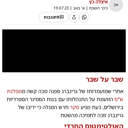
איצלה כץ
אכ
כיכר השבת
|
א' באב
|
19.07.23
9
תגובות
0:00
/
7:39
10
10
שבר על שבר
צפו
אחרי שמועמדותו של גרינברג ספגה מכה קשה מ
מפלגת
ש"ס
הזועמת על התנהלותו עם בנות הסמינר הספרדיות
בירושלים, כעת מגיע
סקר
חדש המגלה כי יריבו של
גרינברג זוכה לתמיכה מהשטח.
האולטימטום החרדי