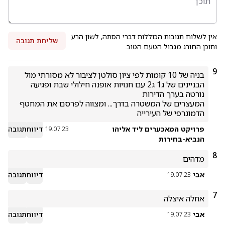
אין לשלוח תגובות הכוללות דברי הסתה, לשון הרע
שליחת תגובה
ותוכן החורג מגבול הטעם הטוב.
9
בניה של 10 קומות לפי ציון סולטן לציבור לא מסורתי מול 
הבניינים של ג1 ג2 עם חנויות אופנה חילולי שבת ופגיעה 
המעצרים של המשטרה בדרך... ומצווה לפרסם את המחטף 
הדמוגרפי של העירייה
פרויקט המאכערים ליד אליהו
דיווח
תגובה
19.07.23
הנביא-בחירות
8
מדהים
אבי
דיווח
תגובה
19.07.23
7
אחלה איצלה
אבי
דיווח
תגובה
19.07.23