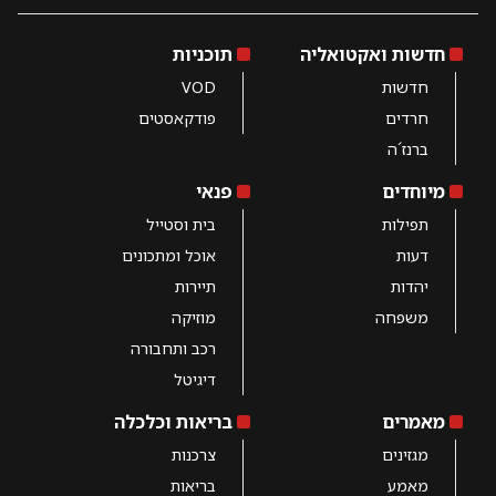
חדשות ואקטואליה
תוכניות
חדשות
VOD
חרדים
פודקאסטים
ברנז´ה
מיוחדים
פנאי
תפילות
בית וסטייל
דעות
אוכל ומתכונים
יהדות
תיירות
משפחה
מוזיקה
רכב ותחבורה
דיגיטל
מאמרים
בריאות וכלכלה
מגזינים
צרכנות
מאמע
בריאות