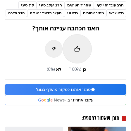
הרב עובדיה יוסף
שחרור חטופים
הרב יעקב סיני
קול סיני
כלא צבאי
מתיר אסורים
כלא 10
מעצר תלמידי ישיבה
סדר הלכה
האם הכתבה עניינה אותך?
כן
(
%)
100
לא
(
%)
0
סמנו אותנו כמקור מועדף בגוגל
עקבו אחרינו ב -
News
e
l
g
o
o
G
תוכן שאסור לפספס: