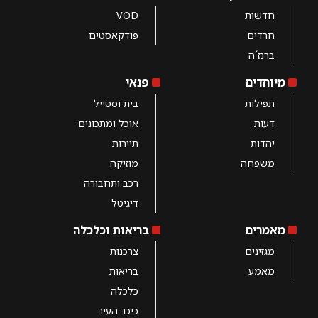
חדשות
VOD
חרדים
פודקאסטים
ברנז´ה
מיוחדים
פנאי
תפילות
בית וסטייל
דעות
אוכל ומתכונים
יהדות
תיירות
משפחה
מוזיקה
רכב ותחבורה
דיגיטל
מאמרים
בריאות וכלכלה
מגזינים
צרכנות
מאמע
בריאות
כלכלה
כיכר העיר