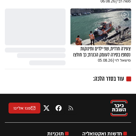
משה רבי
|
06.08.26
צעירה חרדית, שני ילדים ותינוקות
נסחפו בסירה לעומק הכנרת; כך חולצו
מישאל לוי
|
05.08.26
עוד ב
סדר הלכה
:
פנו אלינו
RSS
X
פייסבוק
חדשות ואקטואליה
תוכניות