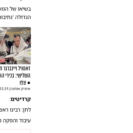
בשיאו של המע
הגדולה 'נתיבו
זאנוויל ויינברגר ח
השלישי: בכירי הת
• צפו
איציק אוחנה
|
12:31
קרדיטים
:
לחן: רבינו ראש
עיבוד והפקה מו