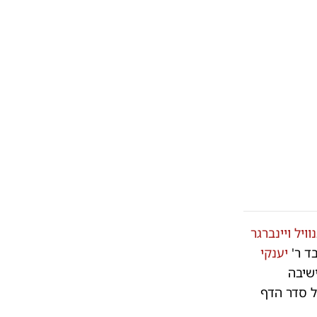
וויל ויינברגר
ד ר'
יענקי
שיבה
ל סדר הדף