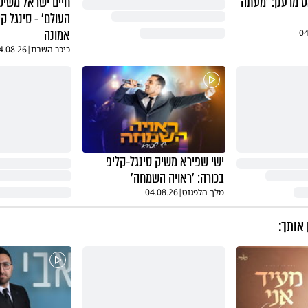
ט מרענן: 'מעתה
חיים ישראל משיק 
העולם' - סינגל ק
אמונה
04
כיכר השבת
|
4.08.26
ישי שפירא משיק סינגל-קליפ
בכורה: 'ראויה השמחה'
מלך הלפגוט
|
04.08.26
 אותך: