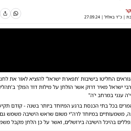
קר
בת
|
כ"ד באלול
|
27.09.24
0:00
/
5:25
0
וראים החליטו בישיבות 'תפארת ישראל' להוציא לאור את לחנ
רבי ישראל מאיר דרוק אשר הולחן על מילות דוד המלך ב'תהלים'
'ה ענני במרחב י'ה"
מרים בכל בתי הכנסת ברגע המיוחד ביותר בשנה - קודם תקי
ה, משמעותיים במיוחד לרה"י משום שראש הישיבה משמש גם 
ללים בהיכל הישיבה בירושלים, ואשר על כן הלחן מקבל משמ