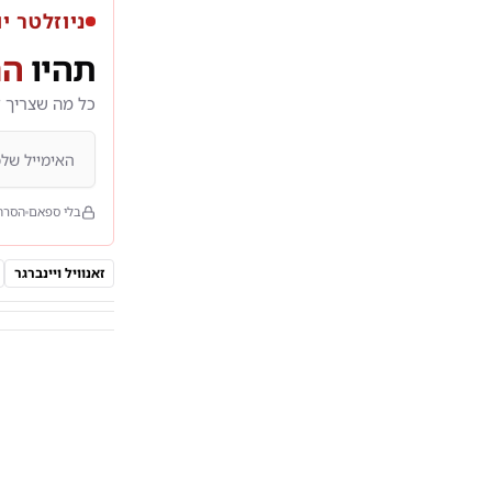
ניוזלטר יו
תהיו
הר
כל מה שצריך 
בלי ספאם
הסרה
זאנוויל ויינברגר