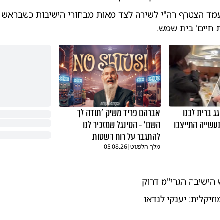
מד הצטרף רה"י לשירה לצד מאות מבחורי הישיבות כשבראש ב
ת חיים' בית שמש.
גג ברית לבנו
אברהם פריד משיק 'תודה לך
עשייה התייצבו
השם' - הסינגל שמזכיר לנו
להתגבר על רוח השטות
מלך הלפגוט
|
05.08.26
 הישיבה הגרי"מ דרוק
זיקלית: יענקי לנדאו