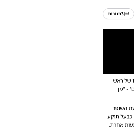
3
תגובות
10
1
ו של ראש
 - "מן
עת השופר
כבעל תוקע
עות אחרת.