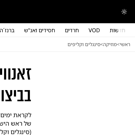
לג לתוכן הראשי
החלפת מצב תצוגה
חדשות
VOD
חרדים
חסידים ואנ"ש
ברנז´ה
ראשי
<
מוזיקה
<
סינגלים וקליפים
זאנווי
בביצוע
לקראת ימים ה
של ראש הישיב
(סינגלים וקלי