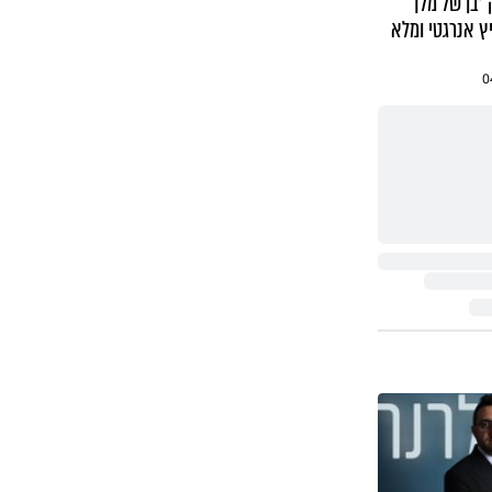
'בן של מלך
יץ אנרגטי ומלא
0