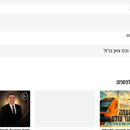
30
נכס צאן ברזל
לפספס: