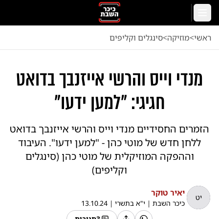
לג לתוכן הראשי
תפריט
ראשי
<
מוזיקה
<
סינגלים וקליפים
מנדי וייס והרשי אייזנבך בדואט
חגיגי: "למען ידעו"
הזמרים החסידיים מנדי וייס והרשי אייזנבך בדואט
ללחן חדש של מוטי כהן - "למען ידעו". העיבוד
וההפקה המוזיקלית של מוטי כהן (סינגלים
וקליפים)
יאיר טוקר
יט
כיכר השבת
|
י"א בתשרי
|
13.10.24
3
תגובות