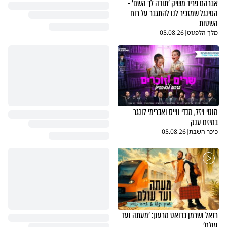
אברהם פריד משיק 'תודה לך השם' -
הסינגל שמזכיר לנו להתגבר על רוח
השטות
מלך הלפגוט
|
05.08.26
מוטי ויזל, מנדי ווייס ואברימי לונגר
במיזם ענק
כיכר השבת
|
05.08.26
רזאל ושרמן בדואט מרענן: 'מעתה ועד
עולם'