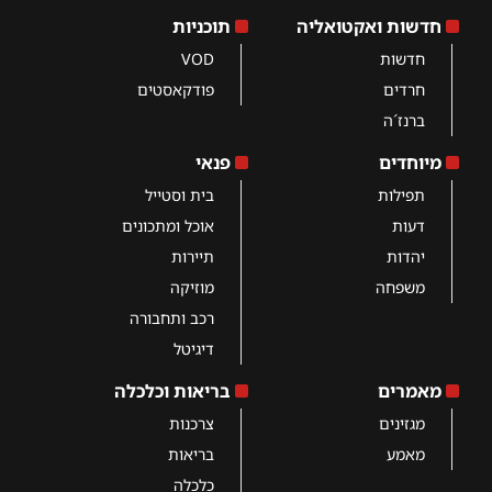
חדשות ואקטואליה
תוכניות
חדשות
VOD
חרדים
פודקאסטים
ברנז´ה
מיוחדים
פנאי
תפילות
בית וסטייל
דעות
אוכל ומתכונים
יהדות
תיירות
משפחה
מוזיקה
רכב ותחבורה
דיגיטל
מאמרים
בריאות וכלכלה
מגזינים
צרכנות
מאמע
בריאות
כלכלה